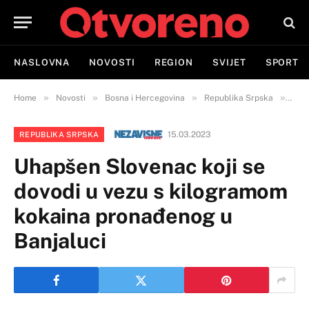
NASLOVNA
NOVOSTI
REGION
SVIJET
SPORT
»
»
»
»
Home
Novosti
Bosna i Hercegovina
Republika Srpska
Uhap
15.03.2023
REPUBLIKA SRPSKA
Uhapšen Slovenac koji se
dovodi u vezu s kilogramom
kokaina pronađenog u
Banjaluci