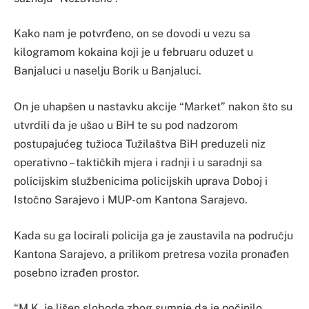
Kako nam je potvrđeno, on se dovodi u vezu sa
kilogramom kokaina koji je u februaru oduzet u
Banjaluci u naselju Borik u Banjaluci.
On je uhapšen u nastavku akcije “Market” nakon što su
utvrdili da je ušao u BiH te su pod nadzorom
postupajućeg tužioca Tužilaštva BiH preduzeli niz
operativno – taktičkih mjera i radnji i u saradnji sa
policijskim službenicima policijskih uprava Doboj i
Istočno Sarajevo i MUP-om Kantona Sarajevo.
Kada su ga locirali policija ga je zaustavila na području
Kantona Sarajevo, a prilikom pretresa vozila pronađen
posebno izrađen prostor.
“M.K. je lišen slobode zbog sumnje da je počinilo