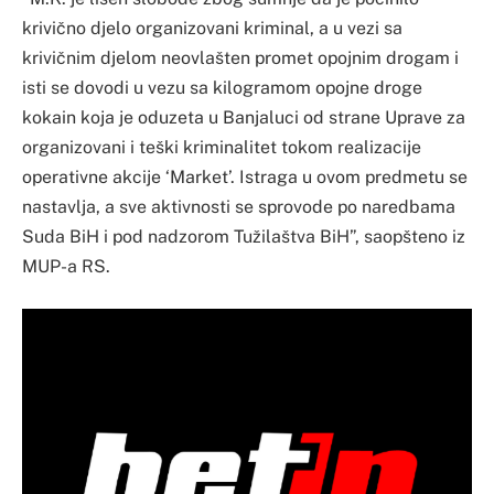
krivično djelo organizovani kriminal, a u vezi sa
krivičnim djelom neovlašten promet opojnim drogam i
isti se dovodi u vezu sa kilogramom opojne droge
kokain koja je oduzeta u Banjaluci od strane Uprave za
organizovani i teški kriminalitet tokom realizacije
operativne akcije ‘Market’. Istraga u ovom predmetu se
nastavlja, a sve aktivnosti se sprovode po naredbama
Suda BiH i pod nadzorom Tužilaštva BiH”, saopšteno iz
MUP-a RS.