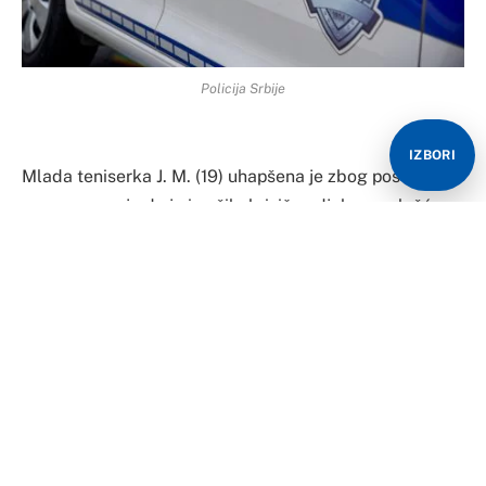
Policija Srbije
IZBORI
Mlada teniserka J. M. (19) uhapšena je zbog postojanja
osnova sumnje da je izvršila krivično djelo neovlašćena
proizvodnja i stavljanje u promet opojnih droga.
S njom je uhapšen i tinejdžer star 17 godina.
Podsjetimo, policija je u Kumodražu zaustavila
automobil u kojem su se nalazili osumnjičeni i
pregledom vozila pronašla i zaplijenila oko 8,5
kilograma marihuane.