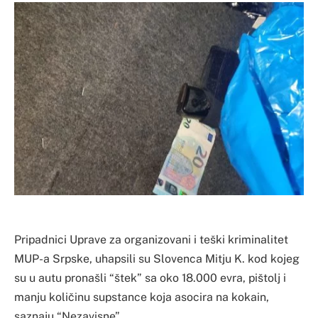
Pripadnici Uprave za organizovani i teški kriminalitet
MUP-a Srpske, uhapsili su Slovenca Mitju K. kod kojeg
su u autu pronašli “štek” sa oko 18.000 evra, pištolj i
manju količinu supstance koja asocira na kokain,
saznaju “Nezavisne”.