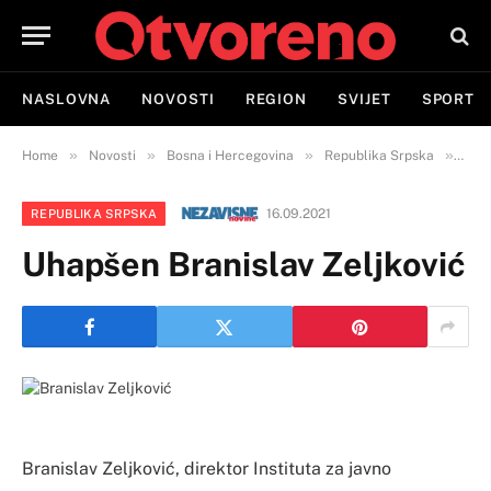
NASLOVNA
NOVOSTI
REGION
SVIJET
SPORT
»
»
»
»
Home
Novosti
Bosna i Hercegovina
Republika Srpska
Uhap
16.09.2021
REPUBLIKA SRPSKA
Uhapšen Branislav Zeljković
Branislav Zeljković, direktor Instituta za javno