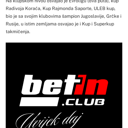
Na klupskom nivou osvajao je Evroligu (dva puta), kup
Radivoja Koraća, Kup Rajmonda Saporte, ULEB kup,
bio je sa svojim klubovima šampion Jugoslavije, Grčke i
Rusije, u istim zemljama osvajao je i Kup i Superkup
takmičenja.