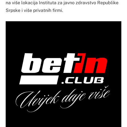
na više lokacija Instituta za javno zdravstvo Republike
Srpske i više privatnih firmi.