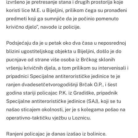
izvršeno je pretresanje stana i drugih prostorija koje
koristi lice M.E. u Bijeljini, prilikom čega su pronađeni
predmeti koji ga sumnjiče da je počinio pomenuto
krivično djelo”, navode iz policije.
Podsjećaju da je u petak oko dva časa u neposrednoj
blizini ugostiteljskog objekta u Bijeljini, došlo je do
pucnjave od strane više osoba iz Brčkog sklonih
vršenju krivičnih djela, a tom prilikom su intervenisali i
pripadnici Specijalne antiterorističke jedinice te je
ranjen dvadesetčetvorogodišnji Brčak O.P., i šest
godina stariji policajac P.K. iz Gradiške, pripadnik
Specijalne antiterorističke jedinice (SAJ), koji se tu
našao sticajem okolnosti, jer je s kolegama pošao na
operativno-taktičku vježbu u Loznicu.
Ranjeni policajac je danas izašao iz bolinice.