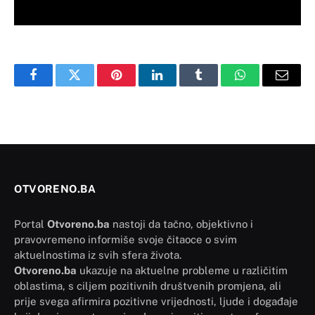
Facebook
Twitter
Pinterest
LinkedIn
Tumblr
WhatsApp
Email
OTVORENO.BA
Portal
Otvoreno.ba
nastoji da tačno, objektivno i
pravovremeno informiše svoje čitaoce o svim
aktuelnostima iz svih sfera života.
Otvoreno.ba
ukazuje na aktuelne probleme u različitim
oblastima, s ciljem pozitivnih društvenih promjena, ali
prije svega afirmira pozitivne vrijednosti, ljude i događaje