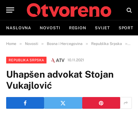
NASLOVNA
NOVOSTI
REGION
SVIJET
SPORT
»
»
»
»
Home
Novosti
Bosna i Hercegovina
Republika Srpska
Uha
10.11.2021
REPUBLIKA SRPSKA
Uhapšen advokat Stojan
Vukajlović