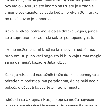
ovo malo kukuruza što imamo na tržištu je u zadnje
vrijeme poskupjelo, pa sada košta i preko 700 maraka
po toni”, kazao je Jabandžić.
Kako je rekao, potrebno je da se država uključi, jer će
se u suprotnom peradarski sektor postepeno gasiti.
“Mi ne možemo sami izaći na kraj s ovim nedaćama,
problemi su puno veći nego što bi bilo koja firma mogla
sama da riješi”, kazao je Jabandžić.
Kako je rekao, od nadležnih traže da im se pomogne s
određenim podsticajima peradarima, da na neki način
pokušaju očuvati kapacitete i radna mjesta.
Ističe da su Ukrajina i Rusija, koje su među najvećim
izvoznicima žitarica i krmnog bilja, zaustavile izvoz, a