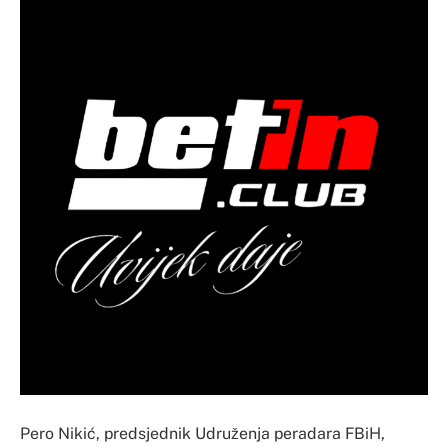
Pero Nikić, predsjednik Udruženja peradara FBiH,