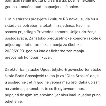
području regije mogla biti šansa da, poslije nekoliko
godina, konačno budu popunjene učionice.
U Ministarstvu prosvjete i kulture RS naveli su da su u
skladu sa potrebama lokalnih zajednica, kao i na
osnovu prijedloga Privredne komore, Unije udruženja
poslodavaca, Zanatsko-preduzetničke komore i škole u
prijedlogu deficitarnih zanimanja za školsku
2022/2023. godinu kao deficitarna zanimanja
prepoznati konobar i kuvar.
Direktor banjalučke Ugostiteljsko-trgovinsko-turističke
škole Boris Spasojević rekao je za “Glas Srpske” da je
u posljednje četiri godine veoma mali broj đaka upisan
na zanimanje konobar, te su ih uglavnom morali
pripajati drugim smjerovima, jer nisu imali nijedno puno
odjeljenje.