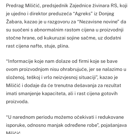
Predrag Miličić, predsjednik Zajednice živinara RS, koji
je ujedno i direktor preduzeća “Agreks” iz Donjeg
Žabara, kazao je u razgovoru za “Nezavisne novine” da
su suočeni s abnormalnim rastom cijena u proizvodnji
stočne hrane, od kukuruzai sojine sačme, uz dodatni
rast cijena nafte, stuje, plina.
“Informacije koje nam dolaze od firmi koje se bave
ovom proizvodnjom nisu ohrabrujuće, jer se nalazimo u
složenoj, teškoj i vrlo neizvjesnoj situaciji”, kazao je
Miličić i dodaje da će trenutna dešavanja za rezultat
imati smanjenje kapaciteta, ali i rast cijena gotovih
proizvoda.
“U narednom periodu možemo očekivati i redukovane
isporuke, odnosno manjak određene robe”, pojašanjava
Miličić.