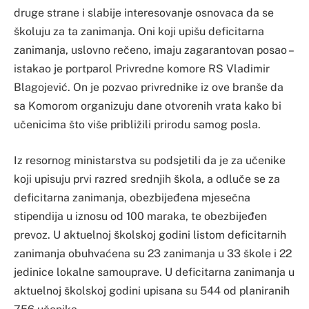
druge strane i slabije interesovanje osnovaca da se
školuju za ta zanimanja. Oni koji upišu deficitarna
zanimanja, uslovno rečeno, imaju zagarantovan posao –
istakao je portparol Privredne komore RS Vladimir
Blagojević. On je pozvao privrednike iz ove branše da
sa Komorom organizuju dane otvorenih vrata kako bi
učenicima što više približili prirodu samog posla.
Iz resornog ministarstva su podsjetili da je za učenike
koji upisuju prvi razred srednjih škola, a odluče se za
deficitarna zanimanja, obezbijeđena mjesečna
stipendija u iznosu od 100 maraka, te obezbijeđen
prevoz. U aktuelnoj školskoj godini listom deficitarnih
zanimanja obuhvaćena su 23 zanimanja u 33 škole i 22
jedinice lokalne samouprave. U deficitarna zanimanja u
aktuelnoj školskoj godini upisana su 544 od planiranih