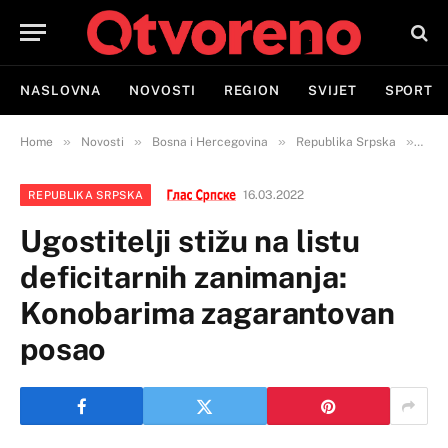
NASLOVNA
NOVOSTI
REGION
SVIJET
SPORT
»
»
»
»
Home
Novosti
Bosna i Hercegovina
Republika Srpska
Ugos
16.03.2022
REPUBLIKA SRPSKA
Ugostitelji stižu na listu
deficitarnih zanimanja:
Konobarima zagarantovan
posao