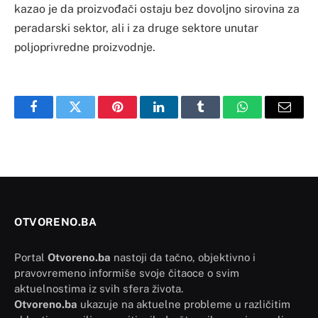
kazao je da proizvođači ostaju bez dovoljno sirovina za
peradarski sektor, ali i za druge sektore unutar
poljoprivredne proizvodnje.
Facebook
Twitter
Pinterest
LinkedIn
Tumblr
WhatsApp
Email
OTVORENO.BA
Portal
Otvoreno.ba
nastoji da tačno, objektivno i
pravovremeno informiše svoje čitaoce o svim
aktuelnostima iz svih sfera života.
Otvoreno.ba
ukazuje na aktuelne probleme u različitim