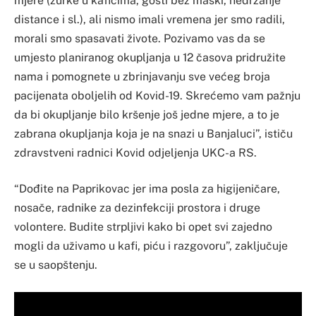
mjere (žurke u kafićima, gosti bez maski, nedržanje
distance i sl.), ali nismo imali vremena jer smo radili,
morali smo spasavati živote. Pozivamo vas da se
umjesto planiranog okupljanja u 12 časova pridružite
nama i pomognete u zbrinjavanju sve većeg broja
pacijenata oboljelih od Kovid-19. Skrećemo vam pažnju
da bi okupljanje bilo kršenje još jedne mjere, a to je
zabrana okupljanja koja je na snazi u Banjaluci”, ističu
zdravstveni radnici Kovid odjeljenja UKC-a RS.
“Dođite na Paprikovac jer ima posla za higijeničare,
nosače, radnike za dezinfekciji prostora i druge
volontere. Budite strpljivi kako bi opet svi zajedno
mogli da uživamo u kafi, piću i razgovoru”, zaključuje
se u saopštenju.