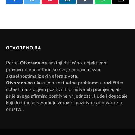
Facebook
Twitter
Pinterest
LinkedIn
Tumblr
WhatsApp
Email
OTVORENO.BA
Portal
Otvoreno.ba
nastoji da tačno, objektivno i
pravovremeno informiše svoje čitaoce o svim
aktuelnostima iz svih sfera života.
Otvoreno.ba
ukazuje na aktuelne probleme u različitim
oblastima, s ciljem pozitivnih društvenih promjena, ali
prije svega afirmira pozitivne vrijednosti, ljude i događaje
koji doprinose stvaranju zdrave i pozitivne atmosfere u
društvu.