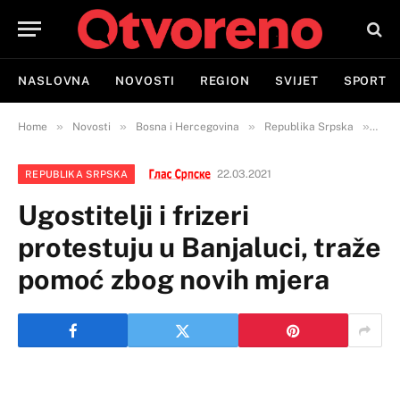
NASLOVNA
NOVOSTI
REGION
SVIJET
SPORT
»
»
»
»
Home
Novosti
Bosna i Hercegovina
Republika Srpska
Ugos
22.03.2021
REPUBLIKA SRPSKA
Ugostitelji i frizeri
protestuju u Banjaluci, traže
pomoć zbog novih mjera