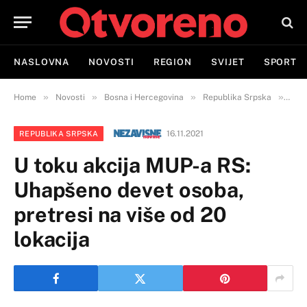
NASLOVNA
NOVOSTI
REGION
SVIJET
SPORT
»
»
»
»
Home
Novosti
Bosna i Hercegovina
Republika Srpska
U to
16.11.2021
REPUBLIKA SRPSKA
U toku akcija MUP-a RS:
Uhapšeno devet osoba,
pretresi na više od 20
lokacija