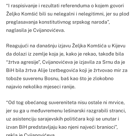
“I raspisivanje i rezultati referenduma o kojem govori
Željko Komšić bili su nelegalni i nelegitimni, jer su plod
preglasavanja konstitutivnog srpskog naroda”,
naglasila je Cvijanovićeva.
Reagujući na današnju izjavu Željka Komšića u Kijevu
da dolazi iz zemlje koja je, kako je rekao, takođe bila
“žrtva agresije”, Cvijanovićeva je izjavila za Srnu da je
BiH bila žrtva Alije Izetbegovića koji je žrtvovao mir za
tobože suverenu Bosnu, baš kao što je zlokobno
najavio nekoliko mjeseci ranije.
“Od tog obećanog suvereniteta nisu ostale ni mrvice,
jer su ga u međuvremenu lešinarski razgrabili stranci,
uz asistenciju sarajevskih političara koji se unutar i
izvan BiH predstavljaju kao njeni najveći branioci”,
rekla je Cvijanovićeva.