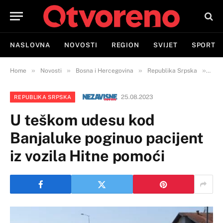
NASLOVNA
NOVOSTI
REGION
SVIJET
SPORT
»
»
»
»
Home
Novosti
Bosna i Hercegovina
Republika Srpska
U te
25.08.2023
REPUBLIKA SRPSKA
U teškom udesu kod
Banjaluke poginuo pacijent
iz vozila Hitne pomoći