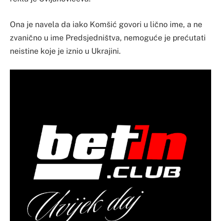
Ona je navela da iako Komšić govori u lično ime, a ne
zvanično u ime Predsjedništva, nemoguće je prećutati
neistine koje je iznio u Ukrajini.