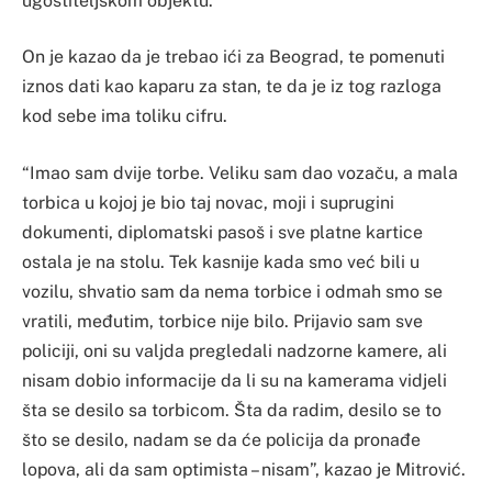
ugostiteljskom objektu.
On je kazao da je trebao ići za Beograd, te pomenuti
iznos dati kao kaparu za stan, te da je iz tog razloga
kod sebe ima toliku cifru.
“Imao sam dvije torbe. Veliku sam dao vozaču, a mala
torbica u kojoj je bio taj novac, moji i suprugini
dokumenti, diplomatski pasoš i sve platne kartice
ostala je na stolu. Tek kasnije kada smo već bili u
vozilu, shvatio sam da nema torbice i odmah smo se
vratili, međutim, torbice nije bilo. Prijavio sam sve
policiji, oni su valjda pregledali nadzorne kamere, ali
nisam dobio informacije da li su na kamerama vidjeli
šta se desilo sa torbicom. Šta da radim, desilo se to
što se desilo, nadam se da će policija da pronađe
lopova, ali da sam optimista – nisam”, kazao je Mitrović.