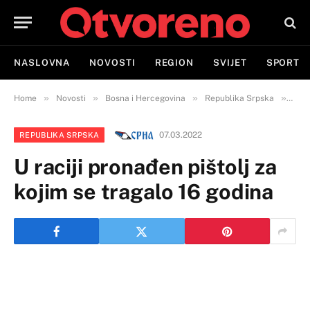
NASLOVNA
NOVOSTI
REGION
SVIJET
SPORT
»
»
»
»
Home
Novosti
Bosna i Hercegovina
Republika Srpska
U ra
07.03.2022
REPUBLIKA SRPSKA
U raciji pronađen pištolj za
kojim se tragalo 16 godina