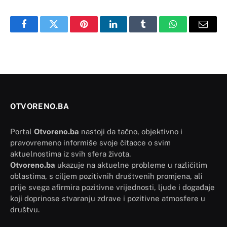
Facebook
Twitter
Pinterest
LinkedIn
Tumblr
WhatsApp
Email
OTVORENO.BA
Portal
Otvoreno.ba
nastoji da tačno, objektivno i
pravovremeno informiše svoje čitaoce o svim
aktuelnostima iz svih sfera života.
Otvoreno.ba
ukazuje na aktuelne probleme u različitim
oblastima, s ciljem pozitivnih društvenih promjena, ali
prije svega afirmira pozitivne vrijednosti, ljude i događaje
koji doprinose stvaranju zdrave i pozitivne atmosfere u
društvu.