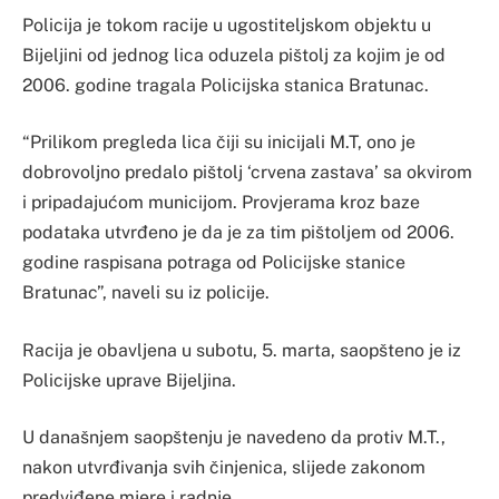
Policija je tokom racije u ugostiteljskom objektu u
Bijeljini od jednog lica oduzela pištolj za kojim je od
2006. godine tragala Policijska stanica Bratunac.
“Prilikom pregleda lica čiji su inicijali M.T, ono je
dobrovoljno predalo pištolj ‘crvena zastava’ sa okvirom
i pripadajućom municijom. Provjerama kroz baze
podataka utvrđeno je da je za tim pištoljem od 2006.
godine raspisana potraga od Policijske stanice
Bratunac”, naveli su iz policije.
Racija je obavljena u subotu, 5. marta, saopšteno je iz
Policijske uprave Bijeljina.
U današnjem saopštenju je navedeno da protiv M.T.,
nakon utvrđivanja svih činjenica, slijede zakonom
predviđene mjere i radnje.