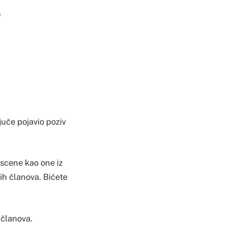
?
uče pojavio poziv
 scene kao one iz
vih članova. Bićete
 članova.