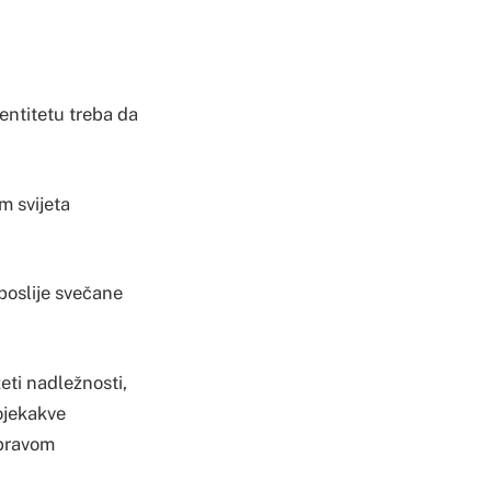
entitetu treba da
m svijeta
 poslije svečane
eti nadležnosti,
ojekakve
 pravom