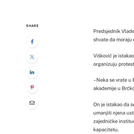
SHARE
Predsjednik Vlade
shvate da moraju 
Višković je istak
organizuju protes
– Neka se vrate u 
akademije u Brčk
On je istakao da s
umanjiti njena us
zajedničke institu
kapacitetu.