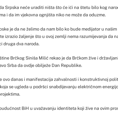
da Srpska neće uraditi ništa što će ići na štetu bilo kog nar
vima i da im vjekovna ognjišta niko ne može da oduzme.
Srpske je da ne želimo da nam bilo ko bude medijator u našim
 te izrazio žaljenje što u ovoj zemlji nema razumijevanja da
ci druga dva naroda.
tine Brčkog Siniša Milić rekao je da Brčkom žive i državljan
ravo Srba da ovdje obilježe Dan Republike.
je ovo danas i manifestacija zahvalnosti i konstruktivnoj poli
koja se ugleda u podršci snabdijevanju električnom energij
projektima.
budućnost BiH u uvažavanju identiteta koji žive na ovim pro