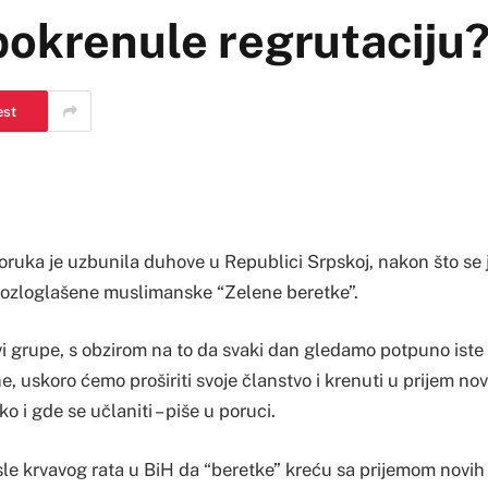
pokrenule regrutaciju
est
a je uzbunila duhove u Republici Srpskoj, nakon što se j
u ozloglašene muslimanske “Zelene beretke”.
vi grupe, s obzirom na to da svaki dan gledamo potpuno iste
ne, uskoro ćemo proširiti svoje članstvo i krenuti u prijem no
o i gde se učlaniti – piše u poruci.
sle krvavog rata u BiH da “beretke” kreću sa prijemom novih