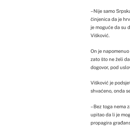
– Nije samo Srpska
činjenica da je hr
je moguće da su d
Višković.
On je napomenuo d
zato što ne želi d
dogovor, pod uslo
Višković je podsjet
shvaćeno, onda se 
– Bez toga nema za
upitao da li je m
propagira građans