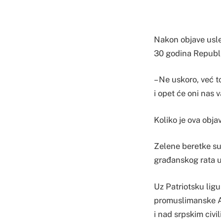
Nakon objave usle
30 godina Republ
– Ne uskoro, već t
i opet će oni nas 
Koliko je ova objav
Zelene beretke su
građanskog rata u
Uz Patriotsku ligu
promuslimanske Ar
i nad srpskim civi