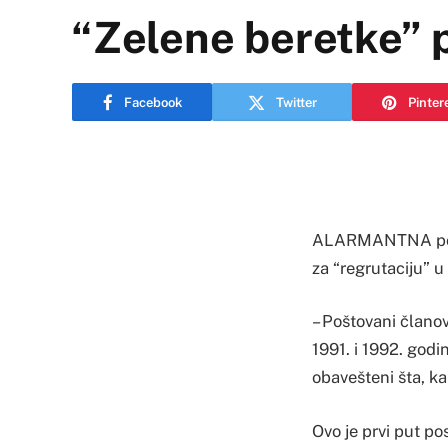
“Zelene beretke” 
Facebook
Twitter
Pinter
ALARMANTNA poruk
za “regrutaciju” 
– Poštovani člano
1991. i 1992. godi
obavešteni šta, kak
Ovo je prvi put po