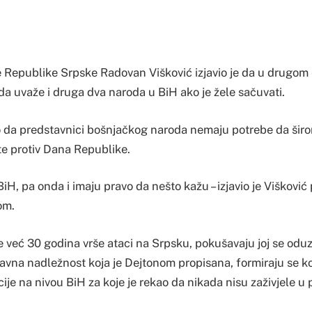
 Republike Srpske Radovan Višković izjavio je da u drugom 
da uvaže i druga dva naroda u BiH ako je žele sačuvati.
ao da predstavnici bošnjačkog naroda nemaju potrebe da širo
te protiv Dana Republike.
BiH, pa onda i imaju pravo da nešto kažu – izjavio je Višković
om.
e već 30 godina vrše ataci na Srpsku, pokušavaju joj se oduz
tavna nadležnost koja je Dejtonom propisana, formiraju se k
cije na nivou BiH za koje je rekao da nikada nisu zaživjele u