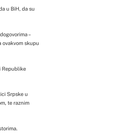
oda u BiH, da su
 dogovorima –
 na ovakvom skupu
i Republike
tici Srpske u
om, te raznim
storima.