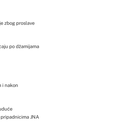
je zbog proslave
pucaju po džamijama
m i nakon
buduće
m pripadnicima JNA