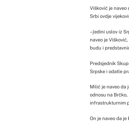
Višković je naveo 
Srbi ovdje vijeko
– Јedini uslov iz 
naveo je Višković,
budu i predstavni
Predsjednik Skupš
Srpske i odatle p
Milić je naveo da 
odnosu na Brčko, 
infrastrukturnim 
On je naveo da je 