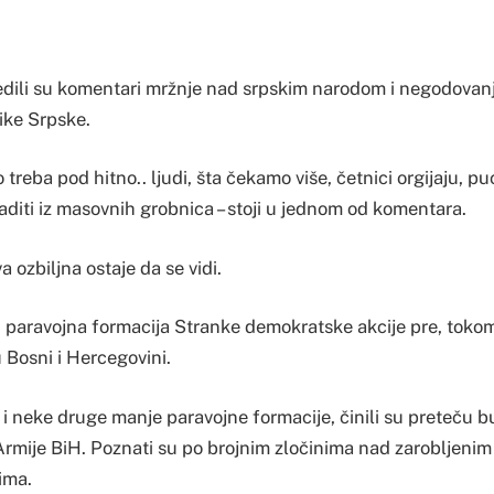
dili su komentari mržnje nad srpskim narodom i negodovan
ike Srpske.
o treba pod hitno.. ljudi, šta čekamo više, četnici orgijaju, 
vaditi iz masovnih grobnica – stoji u jednom od komentara.
a ozbiljna ostaje da se vidi.
 paravojna formacija Stranke demokratske akcije pre, toko
 Bosni i Hercegovini.
 i neke druge manje paravojne formacije, činili su preteču 
mije BiH. Poznati su po brojnim zločinima nad zarobljeni
lima.