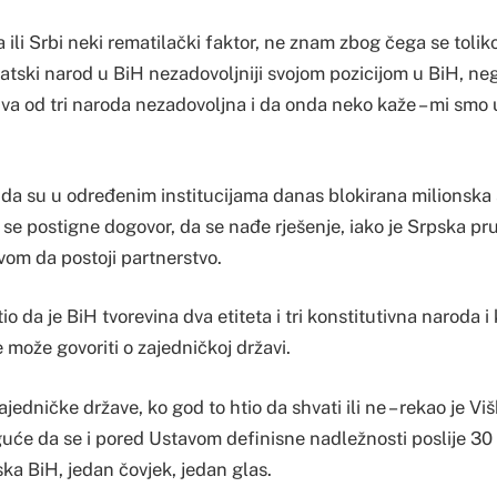
 ili Srbi neki rematilački faktor, ne znam zbog čega se toli
vatski narod u BiH nezadovoljniji svojom pozicijom u BiH, neg
va od tri naroda nezadovoljna i da onda neko kaže – mi smo u
a su u određenim institucijama danas blokirana milionska
a se postigne dogovor, da se nađe rješenje, iako je Srpska pru
vom da postoji partnerstvo.
io da je BiH tvorevina dva etiteta i tri konstitutivna naroda 
može govoriti o zajedničkoj državi.
jedničke države, ko god to htio da shvati ili ne – rekao je Vi
oguće da se i pored Ustavom definisne nadležnosti poslije 3
ka BiH, jedan čovjek, jedan glas.