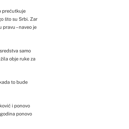
ko prećutkuje
o što su Srbi. Zar
 pravu – naveo je
 sredstva samo
žila obje ruke za
i kada to bude
šković i ponovo
0 godina ponovo