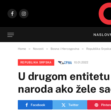
Facebook
Instagram
NASLOV
»
»
»
Home
Novosti
Bosna i Hercegovina
Republika Srpska
REPUBLIKA SRPSKA
10.01.2022
U drugom entitetu 
naroda ako žele sa
Facebook
Twitter
Pinter