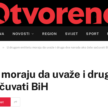
NA
NOVOSTI
REGION
SVIJET
SPORT
»
U drugom entitetu moraju da uvaže i druga dva naroda ako žele sačuvati B
moraju da uvaže i dru
čuvati BiH
est