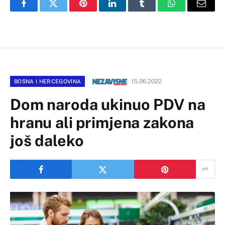
Facebook
Twitter
Pinterest
LinkedIn
Tumblr
WhatsApp
Email
15.06.2022
BOSNA I HERCEGOVINA
Dom naroda ukinuo PDV na
hranu ali primjena zakona
još daleko