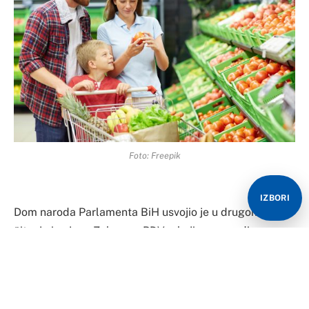
Foto: Freepik
IZBORI
Dom naroda Parlamenta BiH usvojio je u drugom
čitanju izmjene Zakona o PDV-u kojim se uvodi
diferencirana stopa PDV-a, a s obzirom da ove izmjene
u Domu naroda nisu identične sa tekstom koji je usvoji
Predstavnički dom, izmjene Zakona o PDV-u moraće na
usaglašavanje.