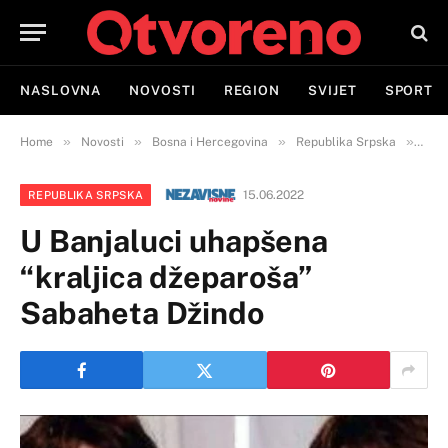
NASLOVNA
NOVOSTI
REGION
SVIJET
SPORT
»
»
»
»
Home
Novosti
Bosna i Hercegovina
Republika Srpska
U Ba
15.06.2022
REPUBLIKA SRPSKA
U Banjaluci uhapšena
“kraljica džeparoša”
Sabaheta Džindo