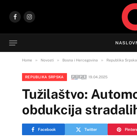
Facebook
Instagram
NASLOV
»
»
»
Home
Novosti
Bosna i Hercegovina
Republika Srpska
REPUBLIKA SRPSKA
19.04.2025
Tužilaštvo: Automo
obdukcija stradali
Facebook
Twitter
Pinter