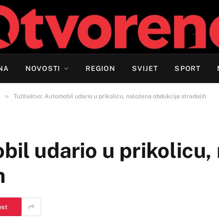
NA
NOVOSTI
REGION
SVIJET
SPORT
»
Tužilaštvo: Automobil udario u prikolicu, naložena obdukcija stradalih
bil udario u prikolicu,
h
est