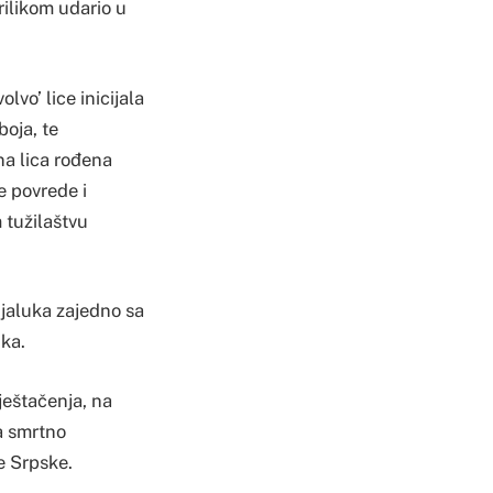
prilikom udario u
vo’ lice inicijala
boja, te
a lica rođena
e povrede i
tužilaštvu
njaluka zajedno sa
uka.
ještačenja, na
la smrtno
e Srpske.