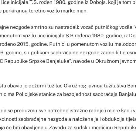
 lice inicijala T.S. rođen 1980. godine iz Doboja, koji je tom 
ce parkiranog teretno vozilo marke man.
jne nezgode smrtno su nastradali: vozač putničkog vozila ‘vol
menutom vozilu lice inicijala S.B.rođena 1980. godine, iz Do
rođeno 2015. godine. Putnici u pomenutom vozilu malodobn
6. godine, su prilikom saobraćajne nezgode zadobili tjelesn
C Republike Srpske Banjaluka”, navode u Okružnom javnom 
sta obavio je dežurni tužilac Okružnog javnog tužilaštva Ba
enicima Policijske stanice za bezbjednost saobraćaja Banjal
a da se preduzmu sve potrebne istražne radnje i mjere kao i v
kolnosti saobraćajne nezgoda a naložena je i obdukcija tije
koja će biti obavljena u Zavodu za sudsku medicinu Republik