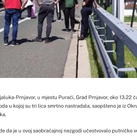
aluka-Prnjavor, u mjestu Puraći, Grad Prnjavor, oko 13.22 č
a u kojoj su tri lica smrtno nastradala, saopšteno je iz Ok
ka.
de da je u ovoj saobraćajnoj nezgodi učestvovalo putničko v