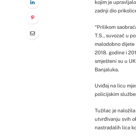
kojim je upravljalo
zadnji dio prikoli
“Prilikom saobraća
T.S., suvozač u po
malodobno dijete 
2018. godine i 201
smješteni su u UK
Banjaluka.
Uviđaj na licu mje
policijskim služb
Tužilac je naložil
utvrđivanju svih o
nastradalih lica 