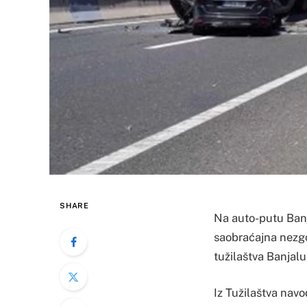
SHARE
Na auto-putu Banj
saobraćajna nezgod
tužilaštva Banjalu
Iz Tužilaštva navo