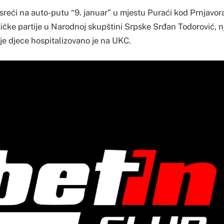
sreći na auto-putu “9. januar” u mjestu Puraći kod Prnjavor
tičke partije u Narodnoj skupštini Srpske Srđan Todorović, 
oje djece hospitalizovano je na UKC.