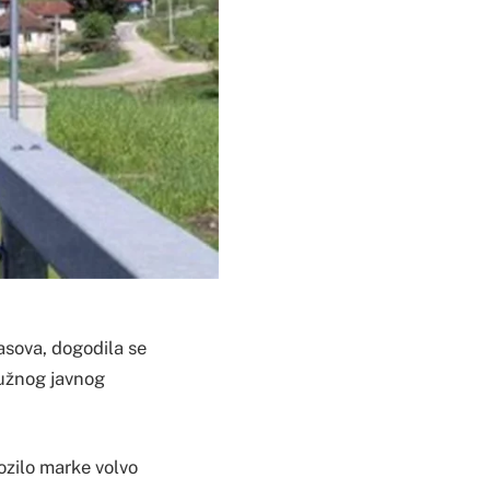
asova, dogodila se
ružnog javnog
ozilo marke volvo