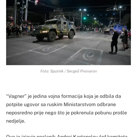
Foto: Sputnik / Sergeй Pivovarov
“Vagner” je jedina vojna formacija koja je odbila da
potpiše ugovor sa ruskim Ministarstvom odbrane
neposredno prije nego što je pokrenula pobunu prošle
nedjelje.
Ovo je izjavio poslanik Andrej Kartapolov šef komiteta