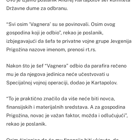
Državne dume za odbranu.
“Svi osim ‘Vagnera’ su se povinovali. Osim ovog
gospodina koji je odbio”, rekao je poslanik,
izbjegavajući da šefa te privatne vojne grupe Jevgenija
Prigožina nazove imenom, prenosi rt.rs.
Nakon što je šef “Vagnera” odbio da parafira rečeno
mu je da njegova jedinica neće učestvovati u
Specijalnoj vojnoj operaciji, dodao je Kartapolov.
“To je praktično značilo da više neće biti novca,
finansijskih i materijalnih sredstava. A za gospodina
Prigožina, novac je važan faktor, možda i odlučujući”,
rekao je poslanik.