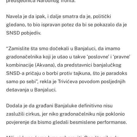
predsjednica Narodnog fronta.
Navela je da ipak, i dalje smatra da je, politički
gledano, to bio ispravan potez da bi se pokazalo da je
SNSD pobjediv.
“Zamislite šta smo dočekali u Banjaluci, da imamo
gradonačelnika koji je ušao u takve ‘poslovne’ i ‘pravne’
kombinacije (Akvana), da predstavnici banjalučkog
SNSD-a pričaju o borbi protiv tajkuna, što je paradoks
samo po sebi”, rekla je Trivićeva povodom posljednjih
dešavanja u Banjaluci.
Dodala je da građani Banjaluke definitivno nisu
zaslužili cirkus, jer niko gradonačelniku nije poklonio
povjerenje da bismo gledali besmislene performanse.