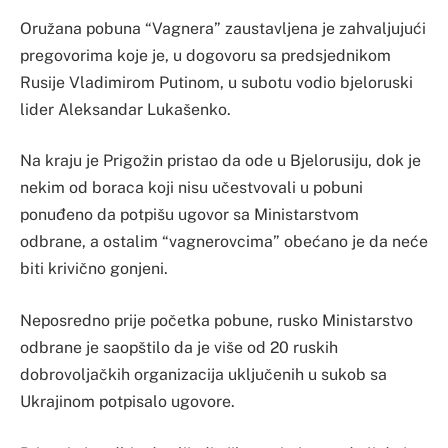
Oružana pobuna “Vagnera” zaustavljena je zahvaljujući
pregovorima koje je, u dogovoru sa predsjednikom
Rusije Vladimirom Putinom, u subotu vodio bjeloruski
lider Aleksandar Lukašenko.
Na kraju je Prigožin pristao da ode u Bjelorusiju, dok je
nekim od boraca koji nisu učestvovali u pobuni
ponuđeno da potpišu ugovor sa Ministarstvom
odbrane, a ostalim “vagnerovcima” obećano je da neće
biti krivično gonjeni.
Neposredno prije početka pobune, rusko Ministarstvo
odbrane je saopštilo da je više od 20 ruskih
dobrovoljačkih organizacija uključenih u sukob sa
Ukrajinom potpisalo ugovore.