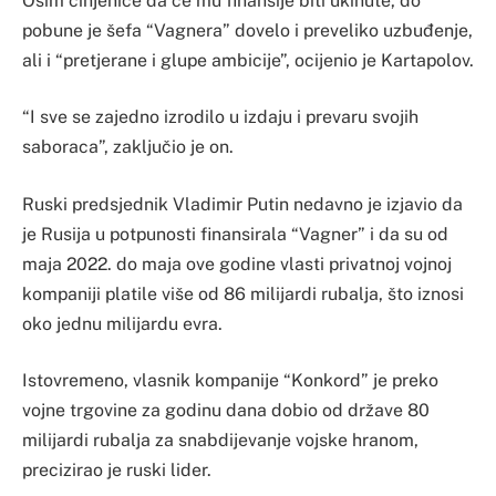
Osim činjenice da će mu finansije biti ukinute, do
pobune je šefa “Vagnera” dovelo i preveliko uzbuđenje,
ali i “pretjerane i glupe ambicije”, ocijenio je Kartapolov.
“I sve se zajedno izrodilo u izdaju i prevaru svojih
saboraca”, zaključio je on.
Ruski predsjednik Vladimir Putin nedavno je izjavio da
je Rusija u potpunosti finansirala “Vagner” i da su od
maja 2022. do maja ove godine vlasti privatnoj vojnoj
kompaniji platile više od 86 milijardi rubalja, što iznosi
oko jednu milijardu evra.
Istovremeno, vlasnik kompanije “Konkord” je preko
vojne trgovine za godinu dana dobio od države 80
milijardi rubalja za snabdijevanje vojske hranom,
precizirao je ruski lider.