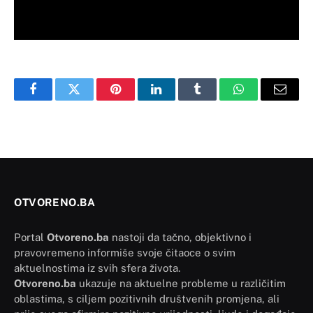
Facebook
Twitter
Pinterest
LinkedIn
Tumblr
WhatsApp
Email
OTVORENO.BA
Portal
Otvoreno.ba
nastoji da tačno, objektivno i
pravovremeno informiše svoje čitaoce o svim
aktuelnostima iz svih sfera života.
Otvoreno.ba
ukazuje na aktuelne probleme u različitim
oblastima, s ciljem pozitivnih društvenih promjena, ali