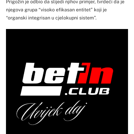
Prigožin je odbio da slijedi njihov primjer, tvrdeći da je
njegova grupa “visoko efikasan entitet” koji je
“organski integrisan u cjelokupni sistem”.