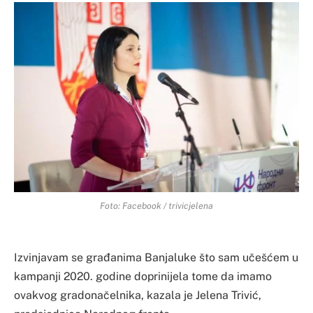
Foto: Facebook / trivicjelena
Izvinjavam se građanima Banjaluke što sam učešćem u
kampanji 2020. godine doprinijela tome da imamo
ovakvog gradonačelnika, kazala je Jelena Trivić,