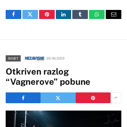
Facebook
Twitter
Pinterest
LinkedIn
Tumblr
WhatsApp
Email
29.06.2023
SVIJET
Otkriven razlog
“Vagnerove” pobune