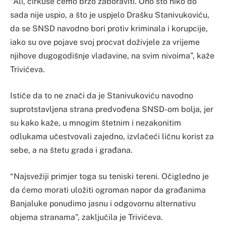
“Ali, cirkuse ćemo brzo zaboraviti. Ono što niko do
sada nije uspio, a što je uspjelo Drašku Stanivukoviću,
da se SNSD navodno bori protiv kriminala i korupcije,
iako su ove pojave svoj procvat doživjele za vrijeme
njihove dugogodišnje vladavine, na svim nivoima”, kaže
Trivićeva.
Ističe da to ne znači da je Stanivukoviću navodno
suprotstavljena strana predvođena SNSD-om bolja, jer
su kako kaže, u mnogim štetnim i nezakonitim
odlukama učestvovali zajedno, izvlačeći ličnu korist za
sebe, a na štetu grada i građana.
“Najsvežiji primjer toga su teniski tereni. Očigledno je
da ćemo morati uložiti ogroman napor da građanima
Banjaluke ponudimo jasnu i odgovornu alternativu
objema stranama”, zaključila je Trivićeva.