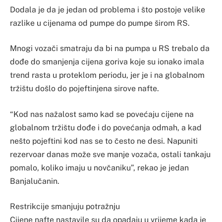
Dodala je da je jedan od problema i što postoje velike
razlike u cijenama od pumpe do pumpe širom RS.
Mnogi vozači smatraju da bi na pumpa u RS trebalo da
dođe do smanjenja cijena goriva koje su ionako imala
trend rasta u proteklom periodu, jer je i na globalnom
tržištu došlo do pojeftinjena sirove nafte.
“Kod nas nažalost samo kad se povećaju cijene na
globalnom tržištu dođe i do povećanja odmah, a kad
nešto pojeftini kod nas se to često ne desi. Napuniti
rezervoar danas može sve manje vozača, ostali tankaju
pomalo, koliko imaju u novčaniku”, rekao je jedan
Banjalučanin.
Restrikcije smanjuju potražnju
Cijene nafte nastavile su da opadaju u vrijeme kada je