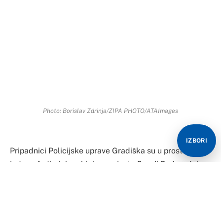
Pripadnici Policijske uprave Gradiška su u prostorijama
jednog fudbalskog kluba u mjestu Gornji Podgradci
zatekli 14 lica na privatnoj zabavi organizovanoj u
suprotnosti sa mjerama Republičkog štaba za
vanredne situacije u vezi sa virusom korona.
O jučerašnjem događaju je obaviješten dežurni tužilac
Okružnog javnog tužilaštva Banjaluka, koji je zatražio
da se lica iz Gradiške, čiji su inicijali D.L. i V.B, ispitaju
IZBORI
na navedene okolnosti, kao i da se u redovnoj
proceduri dostavi izvještaj za počinjeno krivično djelo
nepostupanja po zdravstvenim propisima za vrijeme
epidemije.
Policijska uprava Gradiška u saopštenju poziva