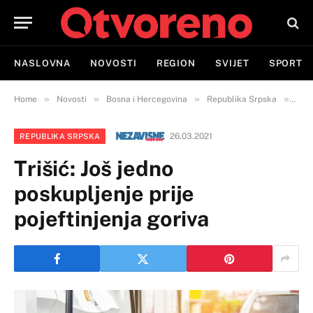
NASLOVNA
NOVOSTI
REGION
SVIJET
SPORT
»
»
»
»
Home
Novosti
Bosna i Hercegovina
Republika Srpska
Triš
26.03.2021
REPUBLIKA SRPSKA
Trišić: Još jedno
poskupljenje prije
pojeftinjenja goriva