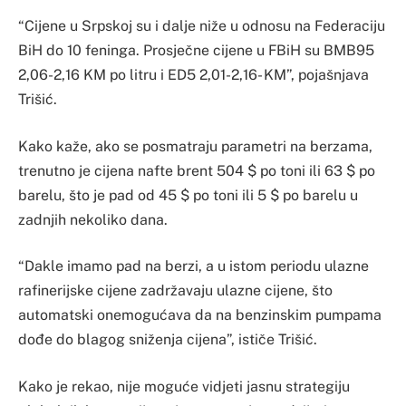
“Cijene u Srpskoj su i dalje niže u odnosu na Federaciju
BiH do 10 feninga. Prosječne cijene u FBiH su BMB95
2,06-2,16 KM po litru i ED5 2,01-2,16- KM”, pojašnjava
Trišić.
Kako kaže, ako se posmatraju parametri na berzama,
trenutno je cijena nafte brent 504 $ po toni ili 63 $ po
barelu, što je pad od 45 $ po toni ili 5 $ po barelu u
zadnjih nekoliko dana.
“Dakle imamo pad na berzi, a u istom periodu ulazne
rafinerijske cijene zadržavaju ulazne cijene, što
automatski onemogućava da na benzinskim pumpama
dođe do blagog sniženja cijena”, ističe Trišić.
Kako je rekao, nije moguće vidjeti jasnu strategiju