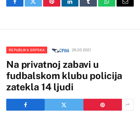
Facebook
Twitter
Pinterest
LinkedIn
Tumblr
WhatsApp
Email
26.03.2021
REPUBLIKA SRPSKA
Na privatnoj zabavi u
fudbalskom klubu policija
zatekla 14 ljudi
Photo: Borislav Zdrinja/ZIPA PHOTO/ATAImages