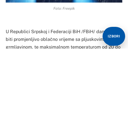
Foto: Freepik
U Republici Srpskoj i Federaciji BiH /FBiH/ danas će
IZBORI
biti promjenljivo oblačno vrijeme sa pljuskovima i
grmljavinom, te maksimalnom temperaturom od 20 do
26 stepeni Celzijusovih.
Ujutru i prije podne biće promjenljivo oblačno sa
sunčanim periodima, povremeno sa kišom i pljuskovima
sa grmljavinom na sjeveru, istoku i ponegdje u
centralnom pojasu, saopšteno je iz Republičkog
hidrometeorološkog zavoda.
Na jugu će biti promjenljivo oblačno uz više sunčanih
perioda.