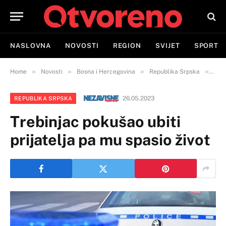
NASLOVNA
NOVOSTI
REGION
SVIJET
SPORT
»
»
»
»
Home
Novosti
Bosna i Hercegovina
Republika Srpska
Treb
26.05.2023
REPUBLIKA SRPSKA
Trebinjac pokušao ubiti
prijatelja pa mu spasio život