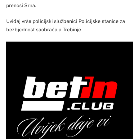
prenosi Srna.
Uviđaj vrše policijski službenici Policijske stanice za
bezbjednost saobraćaja Trebinje.