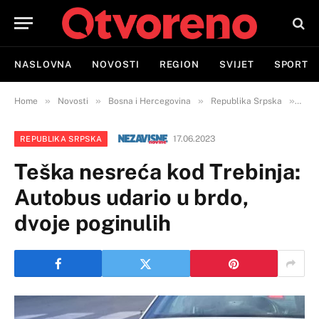
NASLOVNA
NOVOSTI
REGION
SVIJET
SPORT
»
»
»
»
Home
Novosti
Bosna i Hercegovina
Republika Srpska
Tešk
17.06.2023
REPUBLIKA SRPSKA
Teška nesreća kod Trebinja:
Autobus udario u brdo,
dvoje poginulih