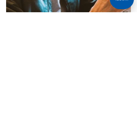
Iako je vjerovatno jedini koji se nije oglašavao povodom
obaranja rekorda Novaka Đokovića po broju Grend
slem titula, Rodžer Federer je poslao čestitku Srbinu
uz lijepe riječi.
“Ovo što je Novak uradio je nevjerovatno. Iskreno, to je
sjajno za tenis kada se piše istorija ovog sporta. Viđali
smo to sa Serenom, Rafom, sa mnom i sada sa
Novakom. Sjajno je vrijeme biti u tenisu, i kao navijač,