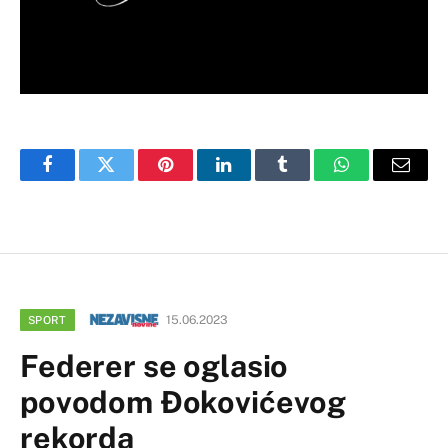
Facebook
Twitter
Pinterest
LinkedIn
Tumblr
WhatsApp
Email
15.06.2023
SPORT
Federer se oglasio
povodom Đokovićevog
rekorda