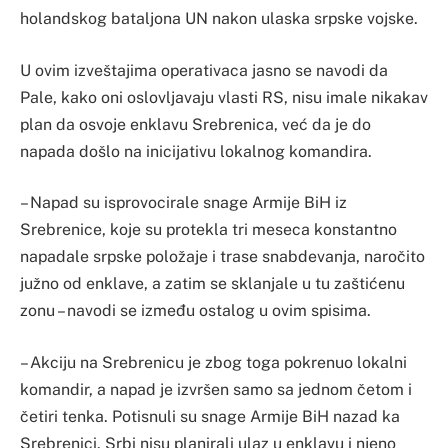
holandskog bataljona UN nakon ulaska srpske vojske.
U ovim izveštajima operativaca jasno se navodi da
Pale, kako oni oslovljavaju vlasti RS, nisu imale nikakav
plan da osvoje enklavu Srebrenica, već da je do
napada došlo na inicijativu lokalnog komandira.
– Napad su isprovocirale snage Armije BiH iz
Srebrenice, koje su protekla tri meseca konstantno
napadale srpske položaje i trase snabdevanja, naročito
južno od enklave, a zatim se sklanjale u tu zaštićenu
zonu – navodi se između ostalog u ovim spisima.
– Akciju na Srebrenicu je zbog toga pokrenuo lokalni
komandir, a napad je izvršen samo sa jednom četom i
četiri tenka. Potisnuli su snage Armije BiH nazad ka
Srebrenici. Srbi nisu planirali ulaz u enklavu i njeno