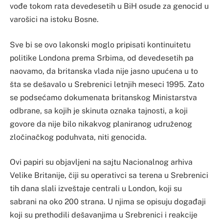
vođe tokom rata devedesetih u BiH osude za genocid u
varošici na istoku Bosne.
Sve bi se ovo lakonski moglo pripisati kontinuitetu
politike Londona prema Srbima, od devedesetih pa
naovamo, da britanska vlada nije jasno upućena u to
šta se dešavalo u Srebrenici letnjih meseci 1995. Zato
se podsećamo dokumenata britanskog Ministarstva
odbrane, sa kojih je skinuta oznaka tajnosti, a koji
govore da nije bilo nikakvog planiranog udruženog
zločinačkog poduhvata, niti genocida.
Ovi papiri su objavljeni na sajtu Nacionalnog arhiva
Velike Britanije, čiji su operativci sa terena u Srebrenici
tih dana slali izveštaje centrali u London, koji su
sabrani na oko 200 strana. U njima se opisuju događaji
koji su prethodili dešavanjima u Srebrenici i reakcije