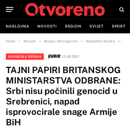
NASLOVNA
NOVOSTI
REGION
SVIJET
SPORT
»
»
»
»
Home
Novosti
Bosna i Hercegovina
Republika Srpska
TAJ
15.06.2021
REPUBLIKA SRPSKA
TAJNI PAPIRI BRITANSKOG
MINISTARSTVA ODBRANE:
Srbi nisu počinili genocid u
Srebrenici, napad
isprovocirale snage Armije
BiH