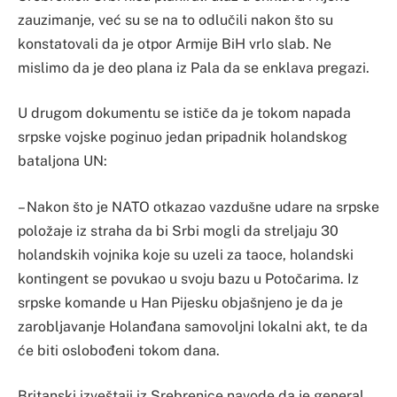
zauzimanje, već su se na to odlučili nakon što su
konstatovali da je otpor Armije BiH vrlo slab. Ne
mislimo da je deo plana iz Pala da se enklava pregazi.
U drugom dokumentu se ističe da je tokom napada
srpske vojske poginuo jedan pripadnik holandskog
bataljona UN:
– Nakon što je NATO otkazao vazdušne udare na srpske
položaje iz straha da bi Srbi mogli da streljaju 30
holandskih vojnika koje su uzeli za taoce, holandski
kontingent se povukao u svoju bazu u Potočarima. Iz
srpske komande u Han Pijesku objašnjeno je da je
zarobljavanje Holanđana samovoljni lokalni akt, te da
će biti oslobođeni tokom dana.
Britanski izveštaji iz Srebrenice navode da je general