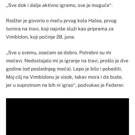
„Sve dok i dalje aktivno igramo, sve je moguće“.
Rodžer je govorio o meču prvog kola Halea, prvog
turnira na travi, koji najviše služi kao priprema za
Vimbldon, koji počinje 28. juna.
„Sve u svemu, osećam se dobro. Potrebni su mi
mečevi. Nedostajalo mi je igranje na travi, prošlo je dve
godine (od poslednjeg meča). Lepo je bilo i pobediti.
Moj cilj na Vimbldonu je visok, takav mora i da bude,
jer u suprotnom ne bih ni igrao“, podvukao je Federer.