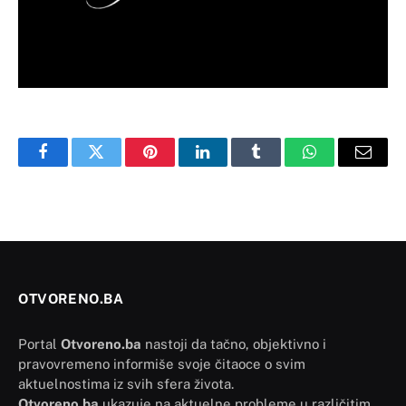
Facebook
Twitter
Pinterest
LinkedIn
Tumblr
WhatsApp
Email
OTVORENO.BA
Portal
Otvoreno.ba
nastoji da tačno, objektivno i
pravovremeno informiše svoje čitaoce o svim
aktuelnostima iz svih sfera života.
Otvoreno.ba
ukazuje na aktuelne probleme u različitim