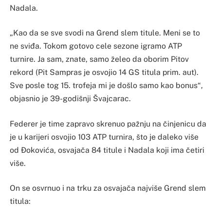
Nadala.
„Kao da se sve svodi na Grend slem titule. Meni se to
ne sviđa. Tokom gotovo cele sezone igramo ATP
turnire. Ja sam, znate, samo želeo da oborim Pitov
rekord (Pit Sampras je osvojio 14 GS titula prim. aut).
Sve posle tog 15. trofeja mi je došlo samo kao bonus“,
objasnio je 39-godišnji Švajcarac.
Federer je time zapravo skrenuo pažnju na činjenicu da
je u karijeri osvojio 103 ATP turnira, što je daleko više
od Đokovića, osvajača 84 titule i Nadala koji ima četiri
više.
On se osvrnuo i na trku za osvajača najviše Grend slem
titula: