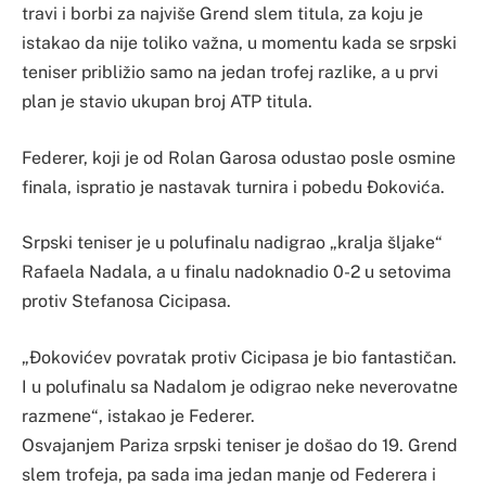
travi i borbi za najviše Grend slem titula, za koju je
istakao da nije toliko važna, u momentu kada se srpski
teniser približio samo na jedan trofej razlike, a u prvi
plan je stavio ukupan broj ATP titula.
Federer, koji je od Rolan Garosa odustao posle osmine
finala, ispratio je nastavak turnira i pobedu Đokovića.
Srpski teniser je u polufinalu nadigrao „kralja šljake“
Rafaela Nadala, a u finalu nadoknadio 0-2 u setovima
protiv Stefanosa Cicipasa.
„Đokovićev povratak protiv Cicipasa je bio fantastičan.
I u polufinalu sa Nadalom je odigrao neke neverovatne
razmene“, istakao je Federer.
Osvajanjem Pariza srpski teniser je došao do 19. Grend
slem trofeja, pa sada ima jedan manje od Federera i