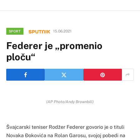
15.06.2021
SPORT
Federer je „promenio
ploču“
(AP Photo/Andy Brownbill)
Švajcarski teniser Rodžer Federer govorio je o tituli
Novaka Đokovića na Rolan Garosu, svojoj pobedi na