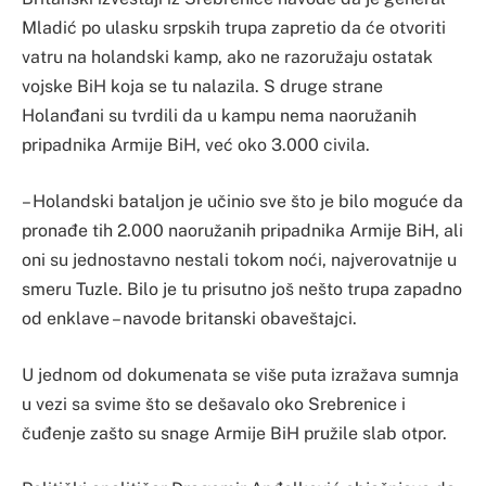
Mladić po ulasku srpskih trupa zapretio da će otvoriti
vatru na holandski kamp, ako ne razoružaju ostatak
vojske BiH koja se tu nalazila. S druge strane
Holanđani su tvrdili da u kampu nema naoružanih
pripadnika Armije BiH, već oko 3.000 civila.
– Holandski bataljon je učinio sve što je bilo moguće da
pronađe tih 2.000 naoružanih pripadnika Armije BiH, ali
oni su jednostavno nestali tokom noći, najverovatnije u
smeru Tuzle. Bilo je tu prisutno još nešto trupa zapadno
od enklave – navode britanski obaveštajci.
U jednom od dokumenata se više puta izražava sumnja
u vezi sa svime što se dešavalo oko Srebrenice i
čuđenje zašto su snage Armije BiH pružile slab otpor.