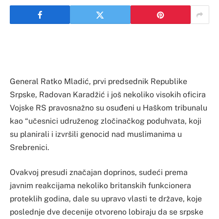
General Ratko Mladić, prvi predsednik Republike
Srpske, Radovan Karadžić i još nekoliko visokih oficira
Vojske RS pravosnažno su osuđeni u Haškom tribunalu
kao “učesnici udruženog zločinačkog poduhvata, koji
su planirali i izvršili genocid nad muslimanima u
Srebrenici.
Ovakvoj presudi značajan doprinos, sudeći prema
javnim reakcijama nekoliko britanskih funkcionera
proteklih godina, dale su upravo vlasti te države, koje
poslednje dve decenije otvoreno lobiraju da se srpske