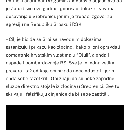
Politički analitičar Dragomir Anđelković objašnjava da
je Zapad sve ove godine ignorisao dokaze i stvarna
dešavanja u Srebrenici, jer im je trebao izgovor za
agresiju na Republiku Srpsku i RSK:
– Cilj je bio da se Srbi sa navodnim dokazima
satanizuju i prikažu kao zločinci, kako bi oni opravdali
pomaganje hrvatskim vlastima u “Oluji”, a onda i
napade i bombardovanje RS. Sve je to jedna velika
prevara i laž od koje oni nikada neće odustati, jer bi
onda sebe razotkrili. Oni znaju da su neke zapadne
službe direktno stojale iz zločina u Srebrenici. Sve to
skrivaju i falsifikuju činjenice da bi sebe zaštitili.