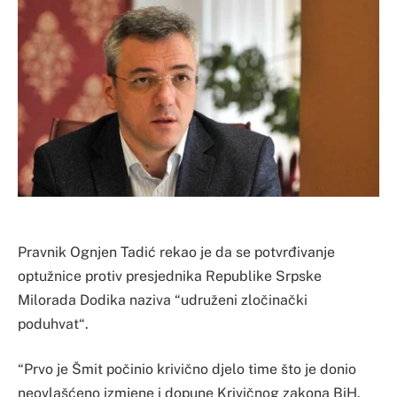
Pravnik Ognjen Tadić rekao je da se potvrđivanje
optužnice protiv presjednika Republike Srpske
Milorada Dodika naziva “udruženi zločinački
poduhvat“.
“Prvo je Šmit počinio krivično djelo time što je donio
neovlašćeno izmjene i dopune Krivičnog zakona BiH.