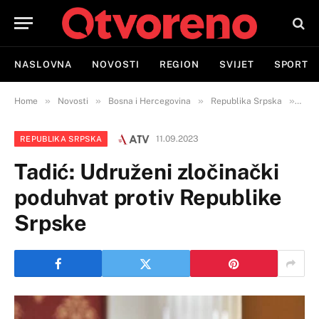
NASLOVNA
NOVOSTI
REGION
SVIJET
SPORT
»
»
»
»
Home
Novosti
Bosna i Hercegovina
Republika Srpska
Tadi
11.09.2023
REPUBLIKA SRPSKA
Tadić: Udruženi zločinački
poduhvat protiv Republike
Srpske