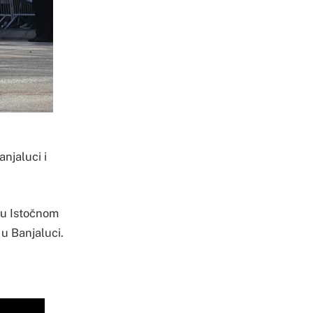
njaluci i
n u Istočnom
u Banjaluci.