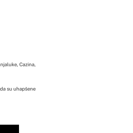
njaluke, Cazina,
sada su uhapšene