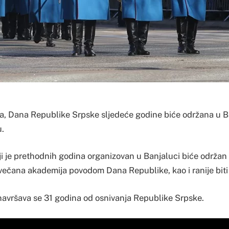
ra, Dana Republike Srpske sljedeće godine biće održana u Ba
.
oji je prethodnih godina organizovan u Banjaluci biće održa
večana akademija povodom Dana Republike, kao i ranije biti 
avršava se 31 godina od osnivanja Republike Srpske.