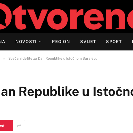
NA
NOVOSTI
REGION
SVIJET
SPORT
»
Svečani defile za Dan Republike u Istočnom Sarajevu
 Dan Republike u Istoč
est