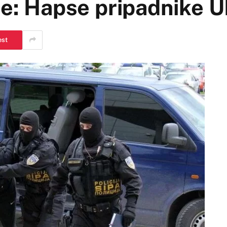
-e: Hapse pripadnike U
est