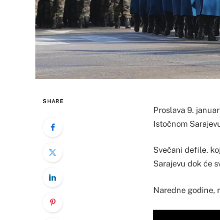
SHARE
Proslava 9. janua
Istočnom Sarajevu
Svečani defile, k
Sarajevu dok će s
Naredne godine, n