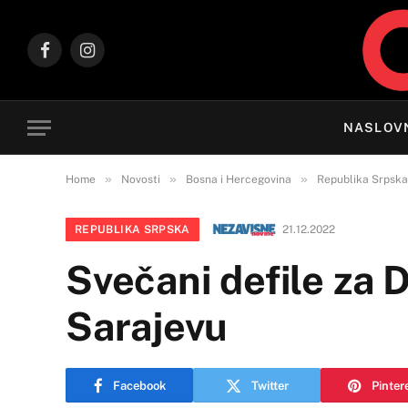
Facebook
Instagram
NASLOV
»
»
»
Home
Novosti
Bosna i Hercegovina
Republika Srpska
REPUBLIKA SRPSKA
21.12.2022
Svečani defile za
Sarajevu
Facebook
Twitter
Pinter