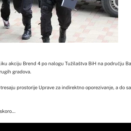
iku akciju Brend 4 po nalogu Tužilaštva BiH na području Ba
drugih gradova.
etresaju prostorije Uprave za indirektno oporezivanje, a do 
uskoro…