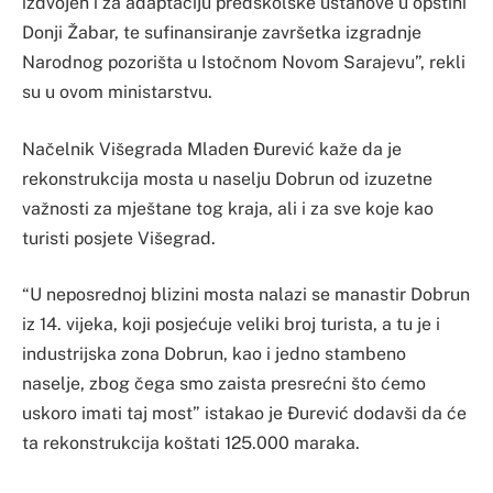
izdvojen i za adaptaciju predškolske ustanove u opštini
Donji Žabar, te sufinansiranje završetka izgradnje
Narodnog pozorišta u Istočnom Novom Sarajevu”, rekli
su u ovom ministarstvu.
Načelnik Višegrada Mladen Đurević kaže da je
rekonstrukcija mosta u naselju Dobrun od izuzetne
važnosti za mještane tog kraja, ali i za sve koje kao
turisti posjete Višegrad.
“U neposrednoj blizini mosta nalazi se manastir Dobrun
iz 14. vijeka, koji posjećuje veliki broj turista, a tu je i
industrijska zona Dobrun, kao i jedno stambeno
naselje, zbog čega smo zaista presrećni što ćemo
uskoro imati taj most” istakao je Đurević dodavši da će
ta rekonstrukcija koštati 125.000 maraka.