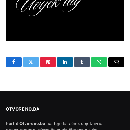
Facebook
Twitter
Pinterest
LinkedIn
Tumblr
WhatsApp
Email
OTVORENO.BA
Portal
Otvoreno.ba
nastoji da tačno, objektivno i
pravovremeno informiše svoje čitaoce o svim