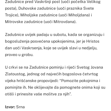
Zadušnice pred Vaskršnji post (uoči početka Velikog
posta), Duhovske zadušnice (uoči praznika Svete
Trojice), Miholjske zadušnice (uoči Miholjdana) i
Mitrovske zadušnice (uoči Mitrovdana).
Zadušnice uvijek padaju u subotu, kada se organizuju i
bogosluženja posvećena upokojenima, jer je Hristos
dan uoči Vaskrsenja, koje se uvijek slavi u nedjelju,
proveo u grobu.
U crkvi se na Zadušnice pominju i riječi Svetog Jovana
Zlatoustog, jednog od najvećih bogoslova četvrtog
vijeka hrišćanske propovijedi: “Pomozite pokojnima i
pominjite ih. Ne oklijevajte da pomognete onima koji su
otišli i prinesite vaše molitve za njih”.
Izvor:
Srna