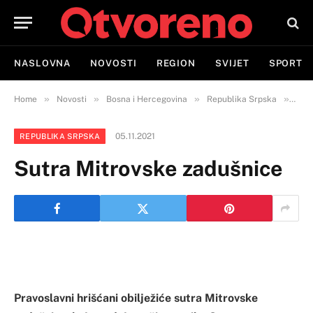
NASLOVNA
NOVOSTI
REGION
SVIJET
SPORT
»
»
»
»
Home
Novosti
Bosna i Hercegovina
Republika Srpska
Sut
05.11.2021
REPUBLIKA SRPSKA
Sutra Mitrovske zadušnice
Pravoslavni hrišćani obilježiće sutra Mitrovske