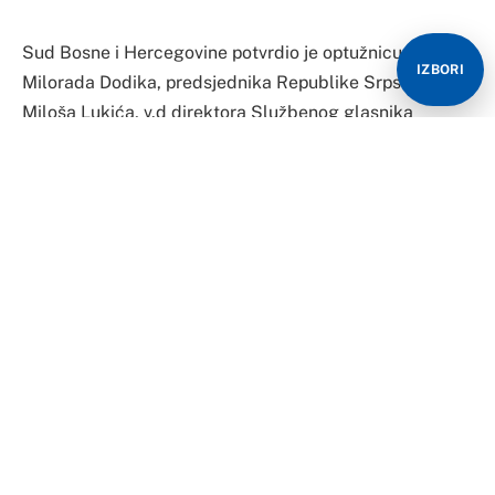
Sud Bosne i Hercegovine potvrdio je optužnicu protiv
IZBORI
Milorada Dodika, predsjednika Republike Srpske i
Miloša Lukića, v.d direktora Službenog glasnika
Republike Srpske, potvrđeno je za “Nezavisne novine”.
Tužilaštvo BiH, optužnicu protiv Dodika i Lukića,
podiglo je 11. avgusta i oni se terete za krivično djelo
neizvršavanja odluka visokog predstavnika u BiH. Tu
optužnicu Sud BiH 18. avgusta je vratio na doradu, a u
međuvremenu Dodikova odbrana tražila je izuzeće
sudije Jasmine Ćosić – Dedović, ali taj zahtjev je
odbijen.
Tužilaštvo Dodika i Lukića tereti za kršenje člana 203 a
stav 1 Krivičnog zakona BiH. Taj član Krivičnog zakona
BiH, upravo je nametnuo Kristijan Šmit, kojeg