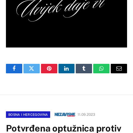
Facebook
Twitter
Pinterest
LinkedIn
Tumblr
WhatsApp
Email
11.09.2023
BOSNA I HERCEGOVINA
Potvrđena optužnica protiv