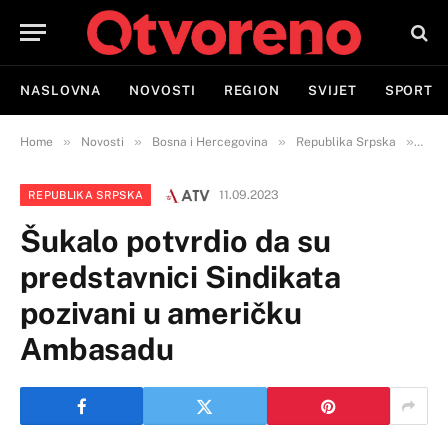
NASLOVNA
NOVOSTI
REGION
SVIJET
SPORT
»
»
»
»
Home
Novosti
Bosna i Hercegovina
Republika Srpska
Šuka
11.09.2023
REPUBLIKA SRPSKA
Šukalo potvrdio da su
predstavnici Sindikata
pozivani u američku
Ambasadu