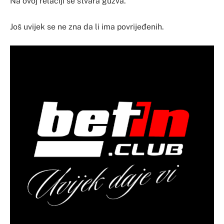
Na ovoj relaciji se stvara gužva.
Još uvijek se ne zna da li ima povrijeđenih.