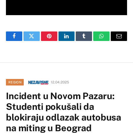
Facebook
Twitter
Pinterest
LinkedIn
Tumblr
WhatsApp
Email
12.04.2025
REGION
Incident u Novom Pazaru:
Studenti pokušali da
blokiraju odlazak autobusa
na miting u Beograd