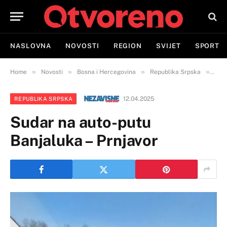
NASLOVNA
NOVOSTI
REGION
SVIJET
SPORT
»
»
»
»
Home
Novosti
Bosna i Hercegovina
Republika Srpska
Suda
12.04.2025
REPUBLIKA SRPSKA
Sudar na auto-putu
Banjaluka – Prnjavor