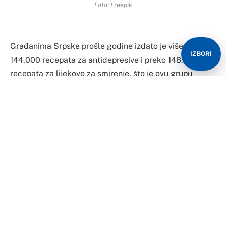
Foto: Freepik
Građanima Srpske prošle godine izdato je više od
IZBORI
144.000 recepata za antidepresive i preko 148.000
recepata za lijekove za smirenje, što je ovu grupu
lijekova postavilo na treće mjesto ukupne potrošnje
lijekova koji se izdaju na recept.
Podaci su ovo Fonda zdravstvenog osiguranja
Republike Srpske, koji su dodali da je prošle godine u
ove namijene utrošeno nešto više od 2.819.000 KM.
“U ukupnoj potrošnji lijekova koji se izdaju na recept na
trećem mjestu se nalaze lijekovi koji djeluju na nervni
sistem, a tu spadaju i antidepresivi i lijekovi za
smirenje”, potvrdili su iz Fonda za “Nezavisne”.