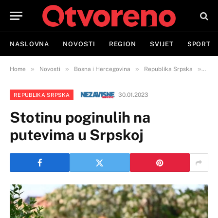
NASLOVNA
NOVOSTI
REGION
SVIJET
SPORT
»
»
»
»
Home
Novosti
Bosna i Hercegovina
Republika Srpska
Stot
30.01.2023
REPUBLIKA SRPSKA
Stotinu poginulih na
putevima u Srpskoj