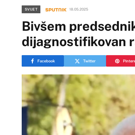
SVIJET
18.05.2025
Bivšem predsedni
dijagnostifikovan 
Facebook
Twitter
Pinter