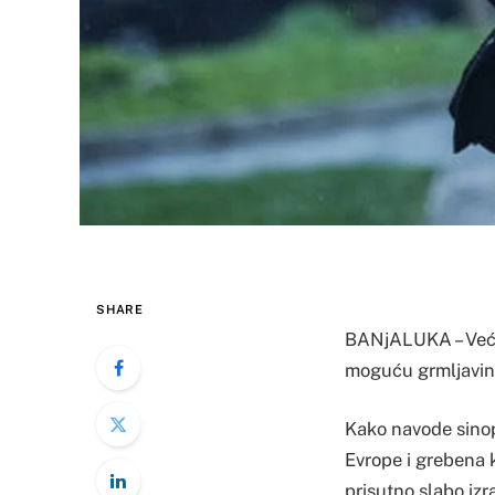
SHARE
BANjALUKA – Veći 
moguću grmljavinu
Kako navode sinopt
Evrope i grebena k
prisutno slabo izr