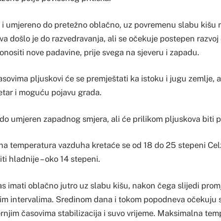
že i umjereno do pretežno oblačno, uz povremenu slabu kišu n
 došlo je do razvedravanja, ali se očekuje postepen razvoj 
nositi nove padavine, prije svega na sjeveru i zapadu.
vima pljuskovi će se premještati ka istoku i jugu zemlje, a
jetar i moguću pojavu grada.
b do umjeren zapadnog smjera, ali će prilikom pljuskova biti
 temperatura vazduha kretaće se od 18 do 25 stepeni Celz
ti hladnije – oko 14 stepeni.
s imati oblačno jutro uz slabu kišu, nakon čega slijedi prom
im intervalima. Sredinom dana i tokom popodneva očekuju se
černjim časovima stabilizacija i suvo vrijeme. Maksimalna t