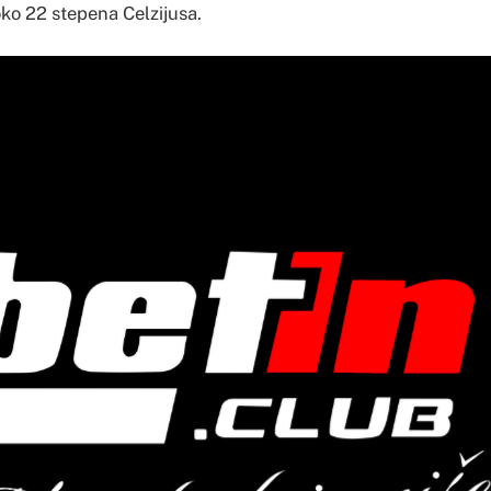
oko 22 stepena Celzijusa.