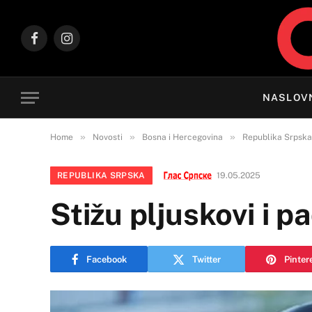
Facebook
Instagram
NASLOV
»
»
»
Home
Novosti
Bosna i Hercegovina
Republika Srpska
REPUBLIKA SRPSKA
19.05.2025
Stižu pljuskovi i 
Facebook
Twitter
Pinter