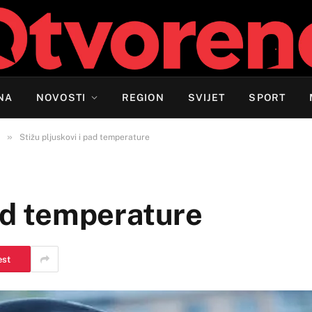
NA
NOVOSTI
REGION
SVIJET
SPORT
»
Stižu pljuskovi i pad temperature
pad temperature
est