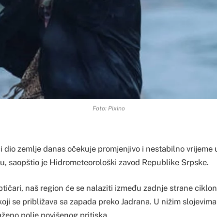
Foto: Pixino
dio zemlje danas očekuje promjenjivo i nestabilno vrijeme uz
, saopštio je Hidrometeorološki zavod Republike Srpske.
ičari, naš region će se nalaziti između zadnje strane ciklon
oji se približava sa zapada preko Jadrana. U nižim slojevim
aženo polje povišenog pritiska.