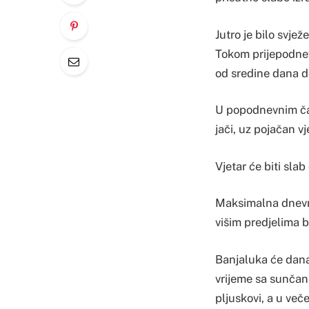
Jutro je bilo svje
Tokom prijepodneva
od sredine dana do
U popodnevnim časo
jači, uz pojačan v
Vjetar će biti sla
Maksimalna dnevna
višim predjelima bi
Banjaluka će dana
vrijeme sa sunčan
pljuskovi, a u ve