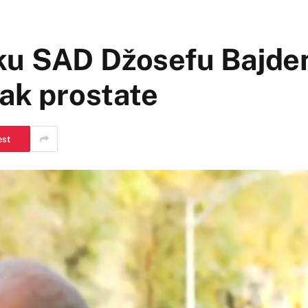
ku SAD Džosefu Bajde
rak prostate
est