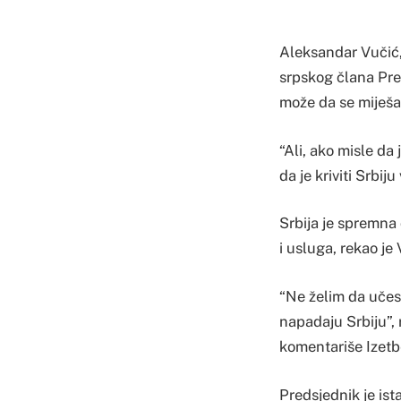
Aleksandar Vučić,
srpskog člana Pre
može da se miješa 
“Ali, ako misle da 
da je kriviti Srbij
Srbija je spremna 
i usluga, rekao je
“Ne želim da učes
napadaju Srbiju”,
komentariše Izetb
Predsjednik je ist