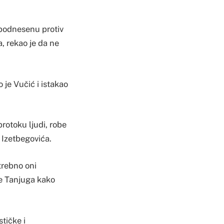
 podnesenu protiv
, rekao je da ne
o je Vučić i istakao
rotoku ljudi, robe
a Izetbegovića.
trebno oni
je Tanjuga kako
stičke i