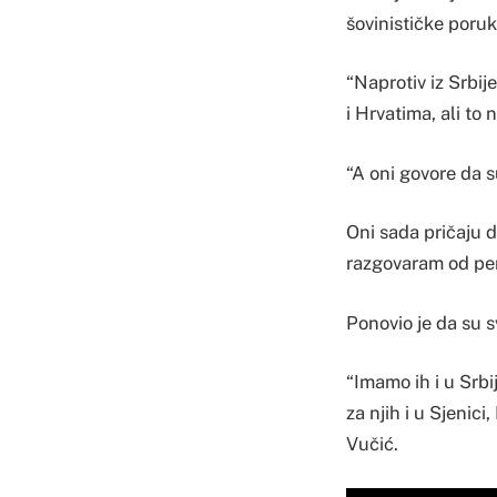
šovinističke poruk
“Naprotiv iz Srbi
i Hrvatima, ali to 
“A oni govore da s
Oni sada pričaju 
razgovaram od per
Ponovio je da su s
“Imamo ih i u Srbi
za njih i u Sjenici
Vučić.