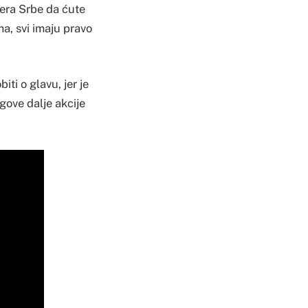
jera Srbe da ćute
ma, svi imaju pravo
ti o glavu, jer je
gove dalje akcije