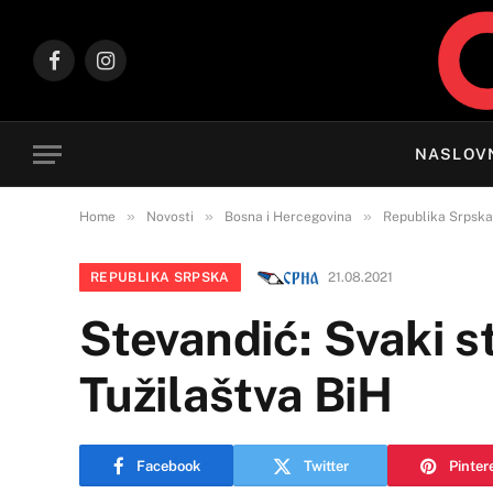
Facebook
Instagram
NASLOV
»
»
»
Home
Novosti
Bosna i Hercegovina
Republika Srpska
REPUBLIKA SRPSKA
21.08.2021
Stevandić: Svaki s
Tužilaštva BiH
Facebook
Twitter
Pinter