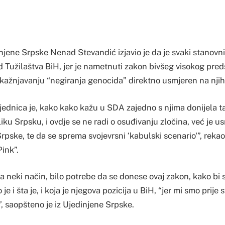
njene Srpske Nenad Stevandić izjavio je da je svaki stanovn
 Tužilaštva BiH, jer je nametnuti zakon bivšeg visokog pred
 kažnjavanju “negiranja genocida” direktno usmjeren na njih
dnica je, kako kako kažu u SDA zajedno s njima donijela ta
iku Srpsku, i ovdje se ne radi o osuđivanju zločina, već je 
rpske, te da se sprema svojevrsni ‘kabulski scenario'”, reka
ink”.
a neki način, bilo potrebe da se donese ovaj zakon, kako bi 
je i šta je, i koja je njegova pozicija u BiH, “jer mi smo prije
, saopšteno je iz Ujedinjene Srpske.