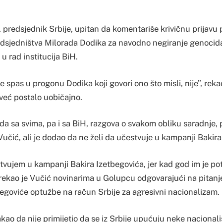
 predsjednik Srbije, upitan da komentariše krivičnu prijavu
dsjedništva Milorada Dodika za navodno negiranje genocida
u rad institucija BiH.
je spas u progonu Dodika koji govori ono što misli, nije”, reka
u već postalo uobičajno.
da sa svima, pa i sa BiH, razgova o svakom obliku saradnje, p
 Vučić, ali je dodao da ne želi da učestvuje u kampanji Bakir
tvujem u kampanji Bakira Izetbegovića, jer kad god im je po
 rekao je Vučić novinarima u Golupcu odgovarajući na pitan
egoviće optužbe na račun Srbije za agresivni nacionalizam.
akao da nije primijetio da se iz Srbije upućuju neke nacionali