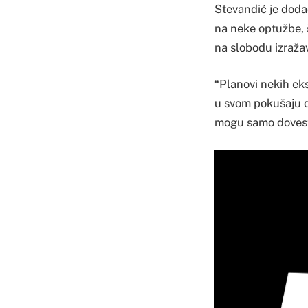
Stevandić je doda
na neke optužbe, š
na slobodu izraža
“Planovi nekih eks
u svom pokušaju de
mogu samo dovesti 