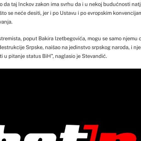
o da taj Inckov zakon ima svrhu da i u nekoj budućnosti nat
to se neće desiti, jer i po Ustavu i po evropskim konvencija
vanja.
tremista, poput Bakira Izetbegovića, mogu se samo njemu obi
strukcije Srpske, naišao na jedinstvo srpskog naroda, i nje
u pitanje status BiH”, naglasio je Stevandić.