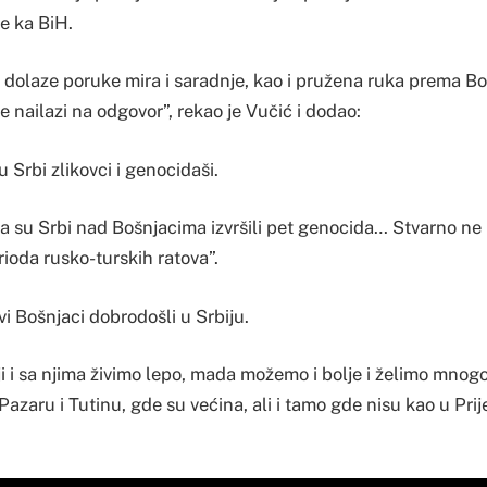
e ka BiH.
je dolaze poruke mira i saradnje, kao i pružena ruka prema 
ne nailazi na odgovor”, rekao je Vučić i dodao:
u Srbi zlikovci i genocidaši.
da su Srbi nad Bošnjacima izvršili pet genocida… Stvarno n
ioda rusko-turskih ratova”.
vi Bošnjaci dobrodošli u Srbiju.
ji i sa njima živimo lepo, mada možemo i bolje i želimo mno
, Pazaru i Tutinu, gde su većina, ali i tamo gde nisu kao u Prij