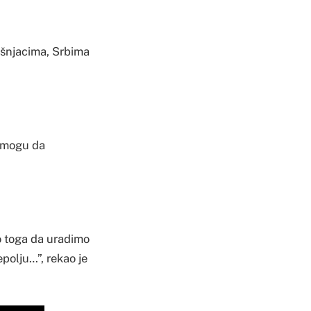
Bošnjacima, Srbima
e mogu da
go toga da uradimo
epolju…”, rekao je