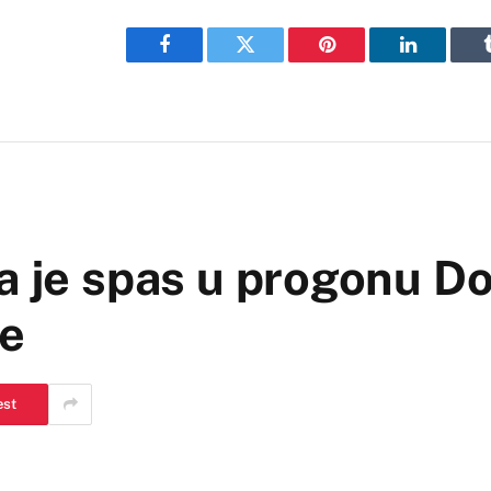
Facebook
Twitter
Pinterest
LinkedIn
a je spas u progonu Do
je
est