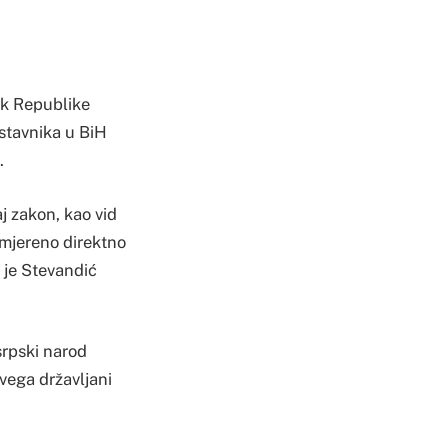
ik Republike
stavnika u BiH
.
j zakon, kao vid
usmjereno direktno
o je Stevandić
srpski narod
 svega državljani