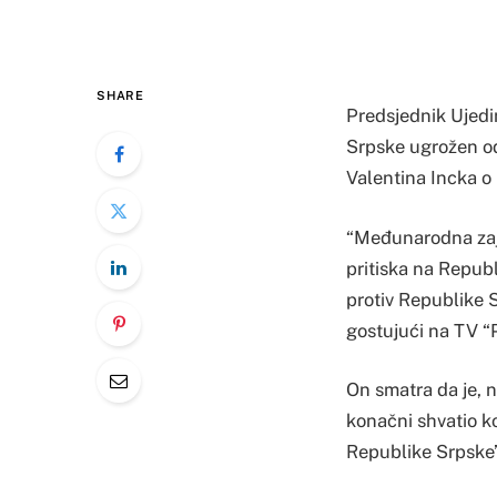
SHARE
Predsjednik Ujedi
Srpske ugrožen od
Valentina Incka o
“Međunarodna zaje
pritiska na Republ
protiv Republike S
gostujući na TV “P
On smatra da je, n
konačni shvatio ko 
Republike Srpske”