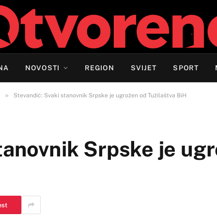
NA
NOVOSTI
REGION
SVIJET
SPORT
»
Stevandić: Svaki stanovnik Srpske je ugrožen od Tužilaštva BiH
tanovnik Srpske je ug
est