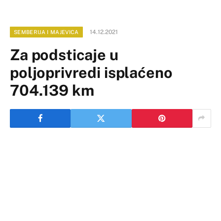
14.12.2021
SEMBERIJA I MAJEVICA
Za podsticaje u
poljoprivredi isplaćeno
704.139 km
Agrarni fond Bijeljine isplatio je danas 704.139 KM za
podsticaje u poljoprivrednoj proizvodnji.