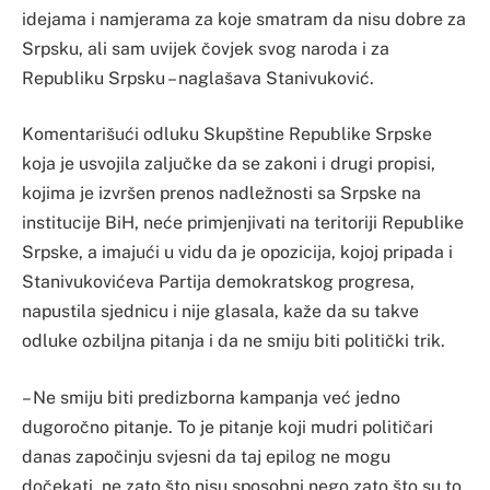
idejama i namjerama za koje smatram da nisu dobre za
Srpsku, ali sam uvijek čovjek svog naroda i za
Republiku Srpsku – naglašava Stanivuković.
Komentarišući odluku Skupštine Republike Srpske
koja je usvojila zaljučke da se zakoni i drugi propisi,
kojima je izvršen prenos nadležnosti sa Srpske na
institucije BiH, neće primjenjivati na teritoriji Republike
Srpske, a imajući u vidu da je opozicija, kojoj pripada i
Stanivukovićeva Partija demokratskog progresa,
napustila sjednicu i nije glasala, kaže da su takve
odluke ozbiljna pitanja i da ne smiju biti politički trik.
– Ne smiju biti predizborna kampanja već jedno
dugoročno pitanje. To je pitanje koji mudri političari
danas započinju svjesni da taj epilog ne mogu
dočekati, ne zato što nisu sposobni nego zato što su to