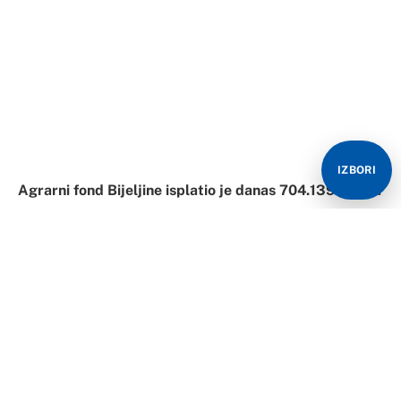
Sredstva su isplaćena poljoprivrednicima, korisnicima
Naše banke, Nove banke, Razvojne i Sberbanke.
Isplata će biti izvršena po grantovima i za podsticaje za
tov junadi uplaćeno je 99.300 KM, uzgoj junica 23.900
KM, tov svinja 15.000 KM, uzgoj nazimica 50.800 KM,
priplodnih ovaca 6.050 KM, za štetu 12.125 KM i za
IZBORI
proizvodnju pšenice 354.614 KM.
Najviše sredstava će biti isplaćeno putem Naše banke –
343.064 KM, a najmanje putem Sberbanke 45.525 KM.
“Isplata je izvršena u skladu sa raspoloživim
sredstvima, koja iznose 709.000 KM, a po redoslijedu
broja korisnika u pojedinim bankama, odnosno veličini
iznosa koji treba da bude isplaćen”, naveli su iz tog
fonda.