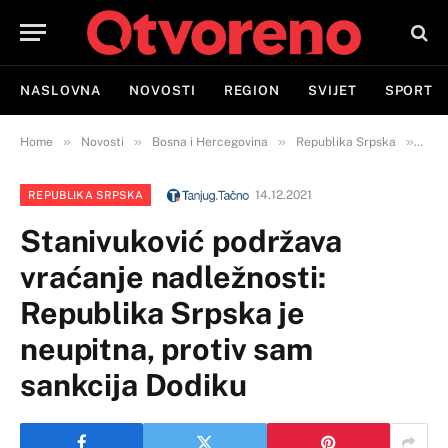
NASLOVNA
NOVOSTI
REGION
SVIJET
SPORT
»
»
»
»
Home
Novosti
Bosna i Hercegovina
Republika Srpska
Stan
14.12.2021
REPUBLIKA SRPSKA
Stanivuković podržava
vraćanje nadležnosti:
Republika Srpska je
neupitna, protiv sam
sankcija Dodiku