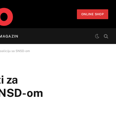
ONLINE SHOP
MAGAZIN
 koaliciju sa SNSD-om
i za
a SNSD-om