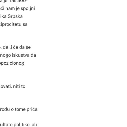
na je nas 300-
ći nam je spoljni
lika Srpska
iprocitetu sa
 da li će da se
mnogo iskustva da
 opozicionog
ati, niti to
arodu o tome priča.
tate politike, ali