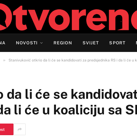
NA
NOVOSTI
REGION
SVIJET
SPORT
»
Stanivuković otkrio da li će se kandidovati za predsjednika RS i da li će u
 da li će se kandidovat
da li će u koaliciju s
est