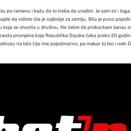
šu po ramenu i kažu da to treba da uradim. Ja sam sit i toga
hajde da vidimo šta je najbolje za zemlju. Bilo je puno pojedin
 koja se stvorila u društvu. Ne želim da prokockam šansu o
zaista promjene koje Republika Srpska čeka preko 20 godin
u odnosu na bilo čije ime pojedinačno, pa makar to bio i neki 