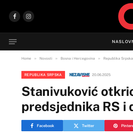
Facebook
Instagram
NASLOV
»
»
»
Home
Novosti
Bosna i Hercegovina
Republika Srpska
REPUBLIKA SRPSKA
20.06.2025
Stanivuković otkrio
predsjednika RS i 
Facebook
Twitter
Pinter