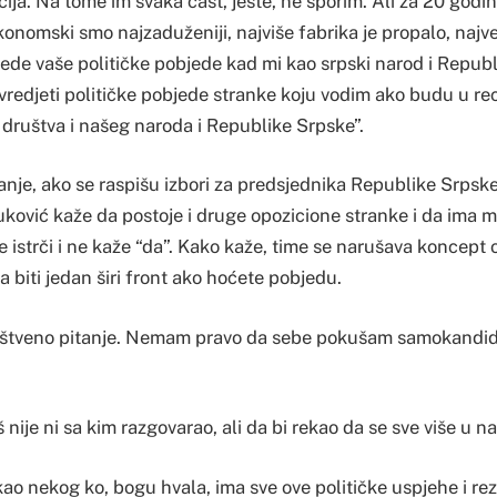
cija. Na tome im svaka čast, jeste, ne sporim. Ali za 20 godi
nomski smo najzaduženiji, najviše fabrika je propalo, najve
jede vaše političke pobjede kad mi kao srpski narod i Repub
redjeti političke pobjede stranke koju vodim ako budu u rec
ruštva i našeg naroda i Republike Srpske”.
nje, ako se raspišu izbori za predsjednika Republike Srpske,
uković kaže da postoje i druge opozicione stranke i da ima 
e istrči i ne kaže “da”. Kako kaže, time se narušava koncept
a biti jedan širi front ako hoćete pobjedu.
ruštveno pitanje. Nemam pravo da sebe pokušam samokandidov
 nije ni sa kim razgovarao, ali da bi rekao da se sve više u n
ao nekog ko, bogu hvala, ima sve ove političke uspjehe i rezul