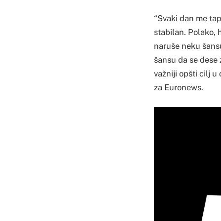
“Svaki dan me tap
stabilan. Polako, 
naruše neku šansu
šansu da se dese 
važniji opšti cilj 
za Euronews.