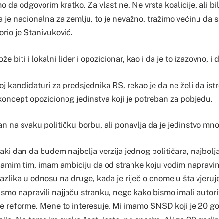
o da odgovorim kratko. Za vlast ne. Ne vrsta koalicije, ali bi
ja je nacionalna za zemlju, to je nevažno, tražimo većinu da
rio je Stanivuković.
že biti i lokalni lider i opozicionar, kao i da je to izazovno, i
 kandidaturi za predsjednika RS, rekao je da ne želi da istrči
koncept opozicionog jedinstva koji je potreban za pobjedu.
an na svaku političku borbu, ali ponavlja da je jedinstvo mn
ki dan da budem najbolja verzija jednog političara, najbolja
amim tim, imam ambiciju da od stranke koju vodim napravim
azlika u odnosu na druge, kada je riječ o onome u šta vjeruj
 smo napravili najjaču stranku, nego kako bismo imali autor
e reforme. Mene to interesuje. Mi imamo SNSD koji je 20 go