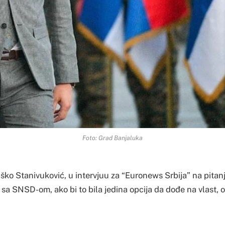
Foto: Grad Banjaluka
o Stanivuković, u intervjuu za “Euronews Srbija” na pitanje
u sa SNSD-om, ako bi to bila jedina opcija da dođe na vlast, 