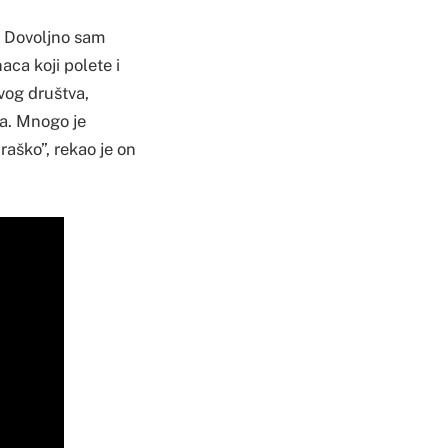
. Dovoljno sam
aca koji polete i
vog društva,
a. Mnogo je
Draško”, rekao je on