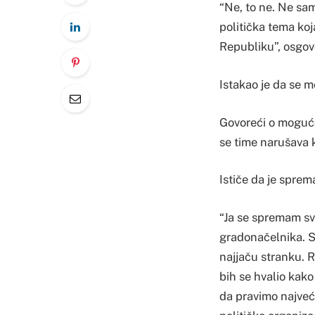
“Ne, to ne. Ne sam
politička tema ko
Republiku”, osgovo
Istakao je da se mo
Govoreći o mogućoj
se time narušava 
Ističe da je sprem
“Ja se spremam sva
gradonačelnika. S
najjaču stranku. R
bih se hvalio kako
da pravimo najveć