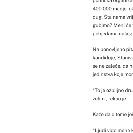
politička organiza
400.000 manje, eko
dug. Šta nama vri
gubimo? Meni će v
pobjedama našeg d
Na ponovljeno pita
kandiduje, Staniv
se ne zaleće, da n
jedinstva koje mor
“To je ozbiljno d
želim”, rekao je.
Kaže da o tome još
“Ljudi vide mene k