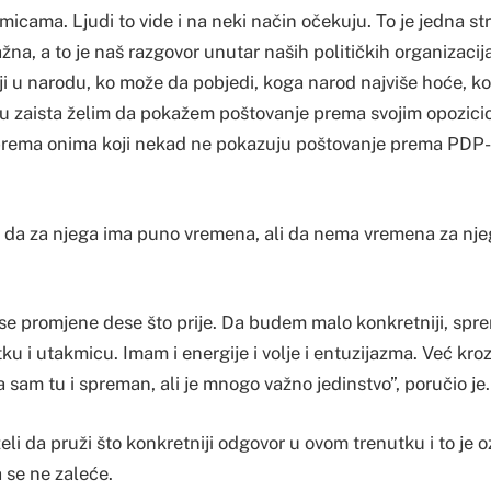
micama. Ljudi to vide i na neki način očekuju. To je jedna st
na, a to je naš razgovor unutar naših političkih organizacija
oji u narodu, ko može da pobjedi, koga narod najviše hoće, k
 tu zaista želim da pokažem poštovanje prema svojim opozic
prema onima koji nekad ne pokazuju poštovanje prema PDP-u
 da za njega ima puno vremena, ali da nema vremena za nje
se promjene dese što prije. Da budem malo konkretniji, sp
tku i utakmicu. Imam i energije i volje i entuzijazma. Već kroz
 sam tu i spreman, ali je mnogo važno jedinstvo”, poručio je.
li da pruži što konkretniji odgovor u ovom trenutku i to je 
 se ne zaleće.