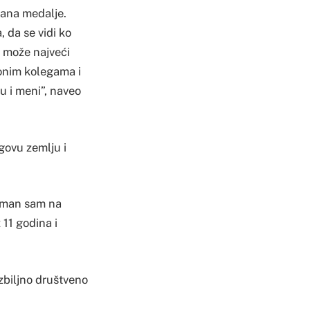
rana medalje.
, da se vidi ko
o može najveći
ionim kolegama i
 i meni”, naveo
govu zemlju i
reman sam na
 11 godina i
ozbiljno društveno