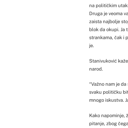
na političkim utak
Druga je veoma važ
zaista najbolje st
blok da okupi. Ja
strankama, čak i 
je.
Stanivuković kaže
narod.
“Važno nam je da 
svaku političku bi
mnogo iskustva. Ja
Kako napominje, že
pitanje, zbog čega