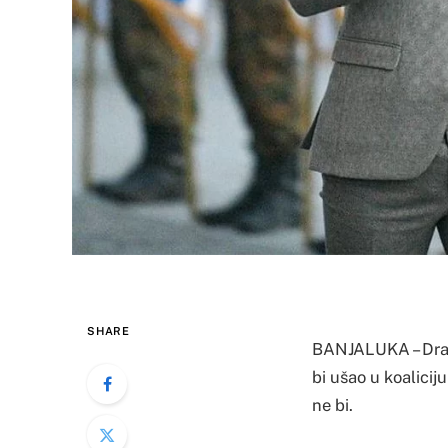
SHARE
BANJALUKA – Drašk
bi ušao u koalicij
ne bi.