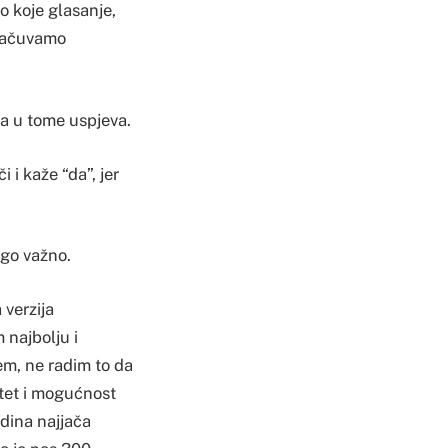
lo koje glasanje,
 sačuvamo
 da u tome uspjeva.
 i kaže “da”, jer
ogo važno.
 verzija
 najbolju i
em, ne radim to da
itet i mogućnost
dina najjača