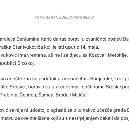
FOTO: GORAN ŠURLAN/RAS SRBIJA
rajeva Benjamina Karić danas boravi u zvaničnoj posjeti Ban
ška Stanivukovića koji je isti uputio 14. maja.
vuković ima vremena, ali ne i za djecu sa Kosova i Metohije, 
epublici Srpskoj.
 ako uopšte zna taj podatak gradonačelnik Banjaluke, kroz p
like Srpske”, boravili su u gradovima i opštinama Srpske pop
 Trebinja, Čelinca, Šamca, Broda i Milića.
ović se nije ni udostojio oglasiti za bilo kakvo učešće grada
imstvu za ove mališane koji su s nestrpljenjem čekali da pos