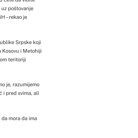
H uz poštovanje
iH – rekao je
ublike Srpske koji
 Kosovu i Metohiji
 teritoriji
mo je, razumijemo
i pred svima, ali
li da mora da ima