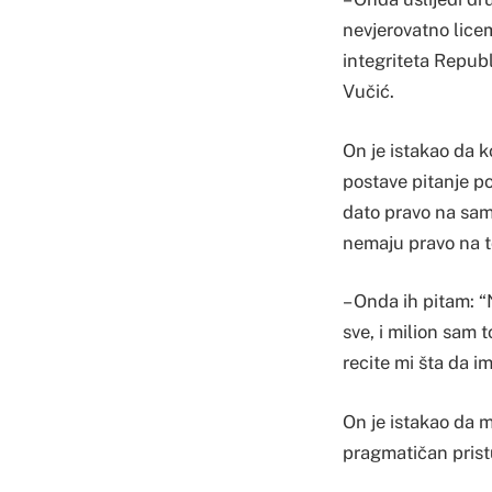
nevjerovatno licem
integriteta Republ
Vučić.
On je istakao da 
postave pitanje p
dato pravo na sam
nemaju pravo na t
– Onda ih pitam: 
sve, i milion sam 
recite mi šta da i
On je istakao da m
pragmatičan pristu