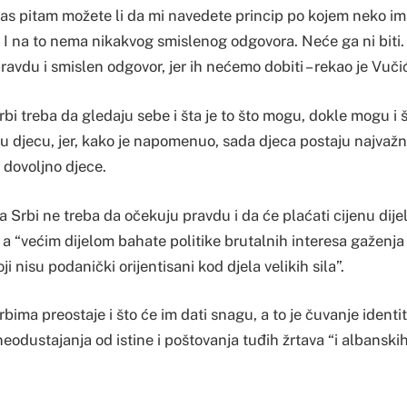
i vas pitam možete li da mi navedete princip po kojem neko i
I na to nema nikakvog smislenog odgovora. Neće ga ni biti. 
ravdu i smislen odgovor, jer ih nećemo dobiti – rekao je Vuči
rbi treba da gledaju sebe i šta je to što mogu, dokle mogu i š
ju djecu, jer, kako je napomenuo, sada djeca postaju najvažnij
dovoljno djece.
a Srbi ne treba da očekuju pravdu i da će plaćati cijenu dije
 a “većim dijelom bahate politike brutalnih interesa gaženj
ji nisu podanički orijentisani kod djela velikih sila”.
bima preostaje i što će im dati snagu, a to je čuvanje identit
odustajanja od istine i poštovanja tuđih žrtava “i albanskih