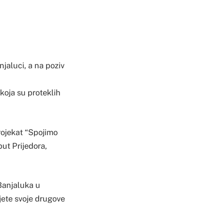
jaluci, a na poziv
koja su proteklih
rojekat “Spojimo
ut Prijedora,
 Banjaluka u
jete svoje drugove