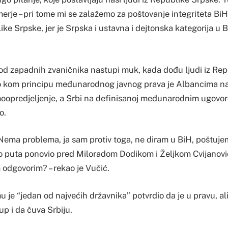
erje – pri tome mi se zalažemo za poštovanje integriteta Bi
ike Srpske, jer je Srpska i ustavna i dejtonska kategorija u B
kod zapadnih zvaničnika nastupi muk, kada dođu ljudi iz Rep
o kom principu međunarodnog javnog prava je Albancima na
oopredjeljenje, a Srbi na definisanoj međunarodnim ugovorom
o.
“Nema problema, ja sam protiv toga, ne diram u BiH, poštuje
to puta ponovio pred Miloradom Dodikom i Željkom Cvijanović 
m odgovorim? – rekao je Vučić.
u je “jedan od najvećih državnika” potvrdio da je u pravu, a
p i da čuva Srbiju.