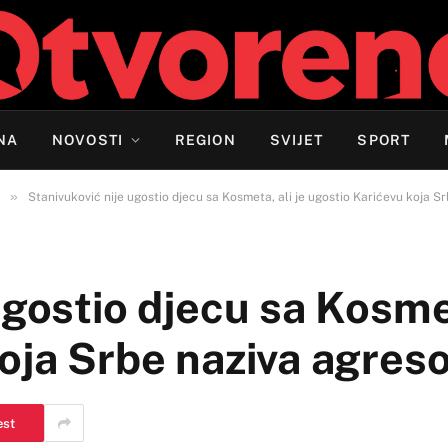
NA
NOVOSTI
REGION
SVIJET
SPORT
»
Stanivuković nije ugostio djecu sa Kosmeta, ali je ugostio Karićevu koja S
gostio djecu sa Kosmet
oja Srbe naziva agres
est