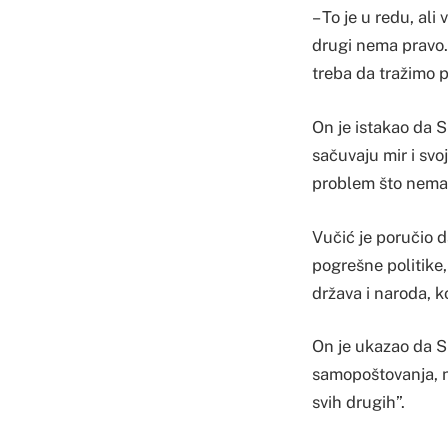
– To je u redu, al
drugi nema pravo. 
treba da tražimo p
On je istakao da S
sačuvaju mir i svo
problem što nema 
Vučić je poručio d
pogrešne politike,
država i naroda, ko
On je ukazao da Sr
samopoštovanja, ne
svih drugih”.