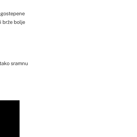
rugostepene
 brže bolje
o tako sramnu