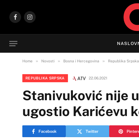
Facebook
Instagram
NASLOV
»
»
»
Home
Novosti
Bosna i Hercegovina
Republika Srpska
REPUBLIKA SRPSKA
22.06.2021
Stanivuković nije u
ugostio Karićevu k
Facebook
Twitter
Pinter