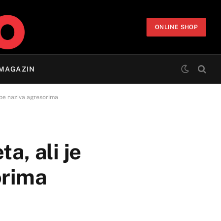
ONLINE SHOP
MAGAZIN
rbe naziva agresorima
a, ali je
orima