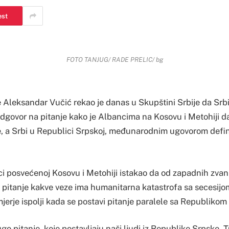
est
FOTO TANJUG/ RADE PRELIC/ bg
 Aleksandar Vučić rekao je danas u Skupštini Srbije da Srbi
odgovor na pitanje kako je Albancima na Kosovu i Metohiji d
, a Srbi u Republici Srpskoj, međunarodnim ugovorom definisa
ci posvećenoj Kosovu i Metohiji istakao da od zapadnih zvan
 pitanje kakve veze ima humanitarna katastrofa sa secesijom,
jerje ispolji kada se postavi pitanje paralele sa Republiko
ugo pitanje, koje postavljaju naši ljudi iz Republike Srpske. T