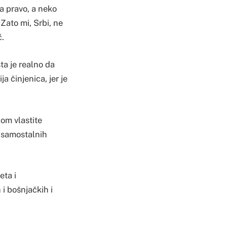
ma pravo, a neko
Zato mi, Srbi, ne
ć.
ta je realno da
a činjenica, jer je
lom vlastite
a samostalnih
eta i
 i bošnjačkih i