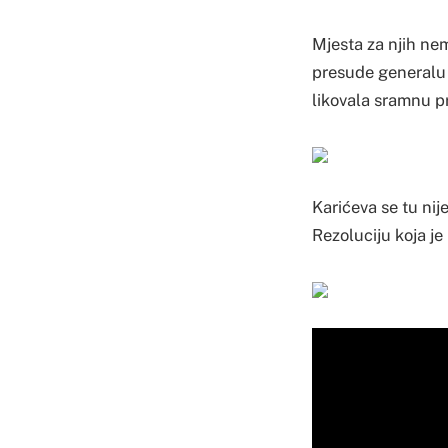
Mjesta za njih ne
presude generalu 
likovala sramnu p
Karićeva se tu nij
Rezoluciju koja j