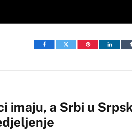
Facebook
Twitter
Pinterest
LinkedIn
i imaju, a Srbi u Srps
djeljenje