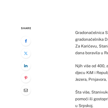
SHARE
Gradonačelnica Sa
gradonačelnika Dra
Za Karićevu, Stani
dana boravila u R
Njih više od 400,
djecu KiM i Repub
Jezera, Prnjavora,
Šta više, Stanivuk
pomoći ili gostopr
u Srpskoj.