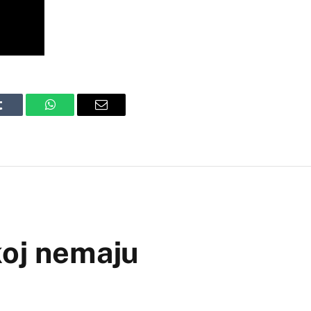
Tumblr
WhatsApp
Email
koj nemaju