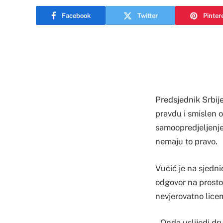
Facebook
Twitter
Pinter
Predsjednik Srbije
pravdu i smislen 
samoopredjeljenje
nemaju to pravo.
Vučić je na sjedni
odgovor na prosto
nevjerovatno licem
– Onda uslijedi dr