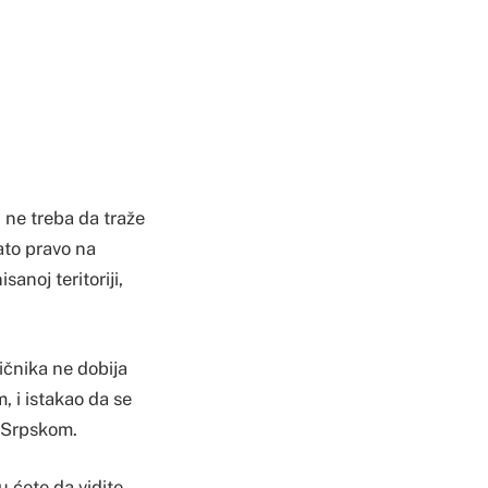
 ne treba da traže
ato pravo na
noj teritoriji,
ičnika ne dobija
 i istakao da se
m Srpskom.
u ćete da vidite