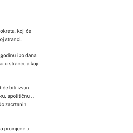
okreta, koji će
oj stranci.
 godinu ipo dana
u u stranci, a koji
 će biti izvan
u, apolitičnu ..
 do zacrtanih
 za promjene u