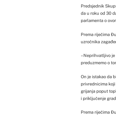
Predsjednik Skupš
da u roku od 30 d
parlamenta o ovom
Prema riječima Đur
uzročnika zagađenj
– Neprihvatljivo j
preduzmemo o tom 
On je istakao da b
privrednicima koji
grijanja poput top
i priključenje gra
Prema riječima Đu