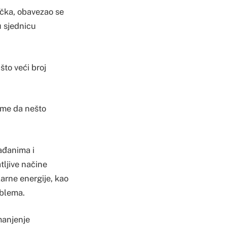
učka, obavezao se
 sjednicu
što veći broj
jeme da nešto
rađanima i
tljive načine
larne energije, kao
oblema.
manjenje