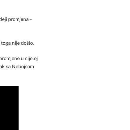
ideji promjena –
toga nije došlo.
promjene u cijeloj
anak sa Nebojšom