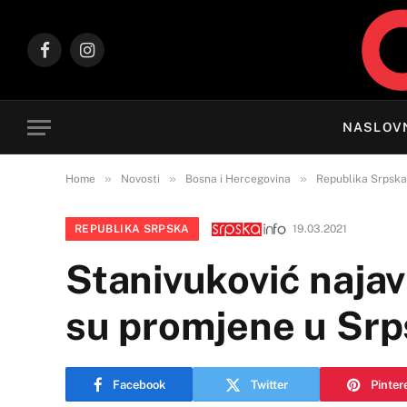
Facebook
Instagram
NASLOV
»
»
»
Home
Novosti
Bosna i Hercegovina
Republika Srpska
REPUBLIKA SRPSKA
19.03.2021
Stanivuković najav
su promjene u Srp
Facebook
Twitter
Pinter