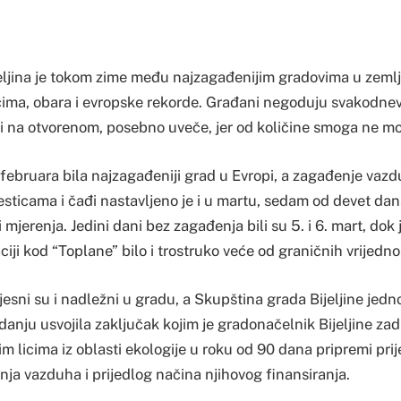
ljina je tokom zime među najzagađenijim gradovima u zemlj
ima, obara i evropske rekorde. Građani negoduju svakodnevn
 na otvorenom, posebno uveče, jer od količine smoga ne mo
m februara bila najzagađeniji grad u Evropi, a zagađenje vaz
ticama i čađi nastavljeno je i u martu, sedam od devet dan
i mjerenja. Jedini dani bez zagađenja bili su 5. i 6. mart, do
iji kod “Toplane” bilo i trostruko veće od graničnih vrijednos
sni su i nadležni u gradu, a Skupština grada Bijeljine jedn
anju usvojila zaključak kojim je gradonačelnik Bijeljine za
im licima iz oblasti ekologije u roku od 90 dana pripremi pri
ja vazduha i prijedlog načina njihovog finansiranja.