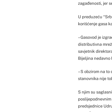
zagađenosti, jer se
U preduzeću “Srbi
korišćenje gasa k
– Gasovod je izgr
distributivna mrež
savjetnik direktor
Bijeljina nedavno 
– S obzirom na to 
stanovnika nije to
S njim su saglasni 
poslijepodnevnim 
predsjednice Udru