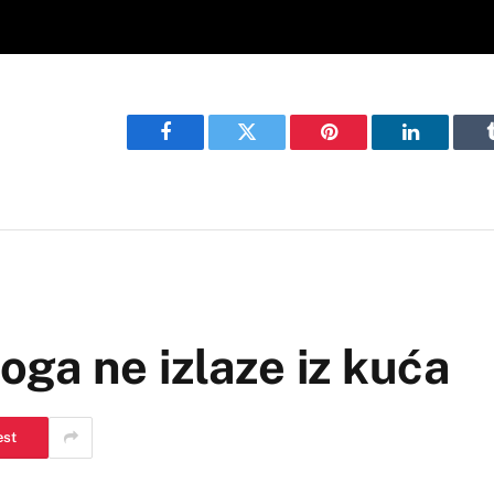
Facebook
Twitter
Pinterest
LinkedIn
ga ne izlaze iz kuća
est