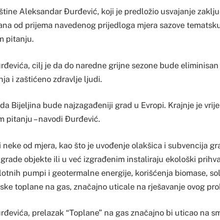
tine Aleksandar Đurđević, koji je predložio usvajanje zaklj
ana od prijema navedenog prijedloga mjera sazove tematsku
 pitanju.
đevića, cilj je da do naredne grijne sezone bude eliminisan 
a i zaštićeno zdravlje ljudi.
e da Bijeljina bude najzagađeniji grad u Evropi. Krajnje je vri
pitanju – navodi Đurđević.
i neke od mjera, kao što je uvođenje olakšica i subvencija g
 grade objekte ili u već izgrađenim instaliraju ekološki prihva
lotnih pumpi i geotermalne energije, korišćenja biomase, so
dske toplane na gas, značajno uticale na rješavanje ovog pr
rđevića, prelazak “Toplane” na gas značajno bi uticao na s