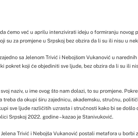
a ćemo već u aprilu intenzivirati ideju o formiranju novog p
oji su za promjene u Srpskoj bez obzira da li su ili nisu u nek
 zajedno sa Jelenom Trivić i Nebojšom Vukanović u narednih
i pokret koji će objediniti sve ljude, bez obzira da li su ili nis
 svoj naziv, u ime ovog što nam dolazi, to su promjene. Pokret
a treba da okupi širu zajednicu, akademsku, stručnu, političk
upi sve ljude različitih uzrasta i stručnosti kako bi se došlo
ici Srpskoj 2022. godine – kazao je Stanivuković.
 Jelena Trivić i Nebojša Vukanović postali metafora u borbi