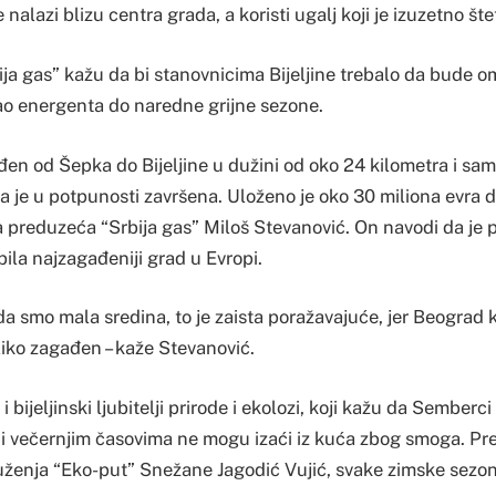
 nalazi blizu centra grada, a koristi ugalj koji je izuzetno šte
ja gas” kažu da bi stanovnicima Bijeljine trebalo da bude
ao energenta do naredne grijne sezone.
ađen od Šepka do Bijeljine u dužini od oko 24 kilometra i sa
a je u potpunosti završena. Uloženo je oko 30 miliona evra do
a preduzeća “Srbija gas” Miloš Stevanović. On navodi da je 
bila najzagađeniji grad u Evropi.
da smo mala sredina, to je zaista poražavajuće, jer Beograd ko
liko zagađen – kaže Stevanović.
i bijeljinski ljubitelji prirode i ekolozi, koji kažu da Semberci
i večernjim časovima ne mogu izaći iz kuća zbog smoga. Pr
ženja “Eko-put” Snežane Jagodić Vujić, svake zimske sezone