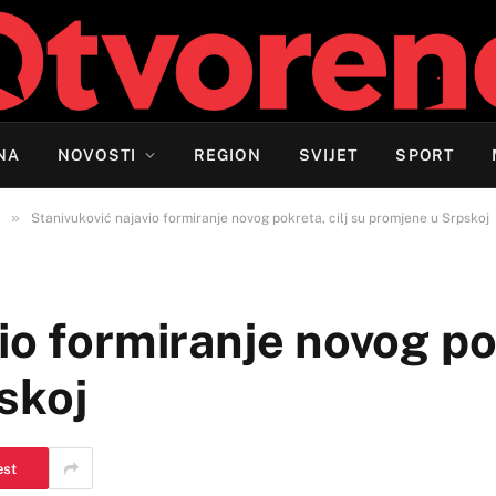
NA
NOVOSTI
REGION
SVIJET
SPORT
»
Stanivuković najavio formiranje novog pokreta, cilj su promjene u Srpskoj
io formiranje novog pok
skoj
est