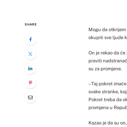
SHARE
Mogu da otkrijem d
okupiti sve ljude k
On je rekao da će
praviti nadstranačk
su za promjene.
– Taj pokret imaće
svake stranke, koj
Pokret treba da ok
promjena u Republ
Kazao je da su on,