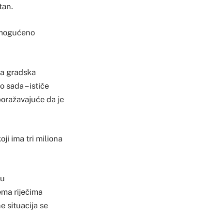
tan.
 omogućeno
ma gradska
 sada – ističe
poražavajuće da je
ji ima tri miliona
 u
ema riječima
 situacija se