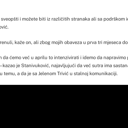
i sveopšti i možete biti iz različitih stranaka ali sa podrškom 
vić.
enuli, kaže on, ali zbog mojih obaveza u prva tri mjeseca do 
 da ćemo već u aprilu to intenzivirati i idemo da napravimo 
– kazao je Stanivuković, najavljujući da već sutra ima sast
temu, a da je sa Jelenom Trivić u stalnoj komunikaciji.