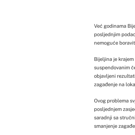
Već godinama Bije
posljednjim podac
nemoguće boraviti
Bijeljina je kraje
suspendovanim čes
objavljeni rezultat
zagađenje na lokac
Ovog problema svje
posljednjem zasjed
saradnji sa stručn
smanjenje zagađen