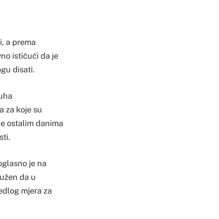
i, a prema
o ističući da je
gu disati.
duha
a za koje su
k je ostalim danima
ti.
oglasno je na
dužen da u
jedlog mjera za