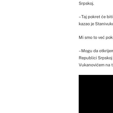
Srpskoj.
– Taj pokret će bit
kazao je Stanivuko
Mi smo to već pokr
– Mogu da otkrijem
Republici Srpskoj 
Vukanovićem na tu 