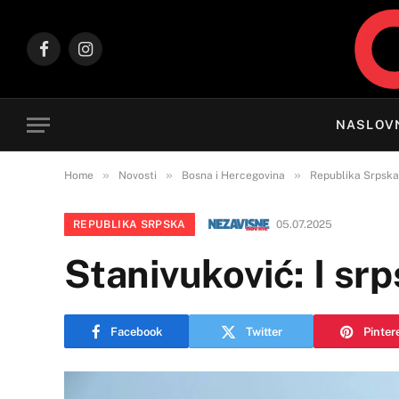
Facebook
Instagram
NASLOV
»
»
»
Home
Novosti
Bosna i Hercegovina
Republika Srpska
REPUBLIKA SRPSKA
05.07.2025
Stanivuković: I sr
Facebook
Twitter
Pinter