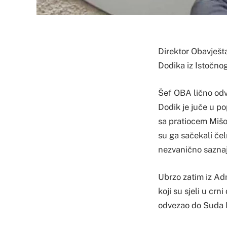
Direktor Obavješt
Dodika iz Istočnog
Šef OBA lično od
Dodik je juče u p
sa pratiocem Mišo
su ga sačekali čel
nezvanično sazna
Ubrzo zatim iz Adm
koji su sjeli u crn
odvezao do Suda 