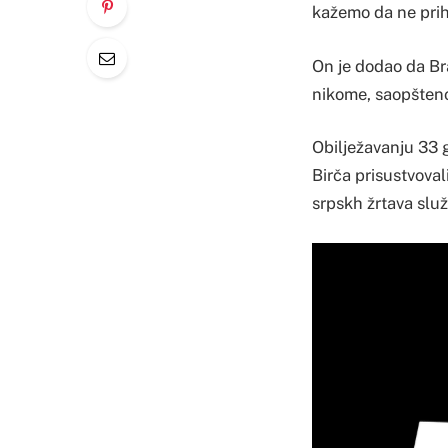
kažemo da ne prih
On je dodao da Br
nikome, saopšteno
Obilježavanju 33 
Birča prisustvoval
srpskh žrtava služ