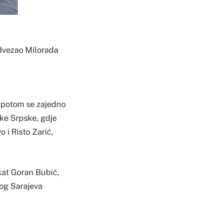
odvezao Milorada
a potom se zajedno
ke Srpske, gdje
 i Risto Zarić,
okat Goran Bubić,
čnog Sarajeva