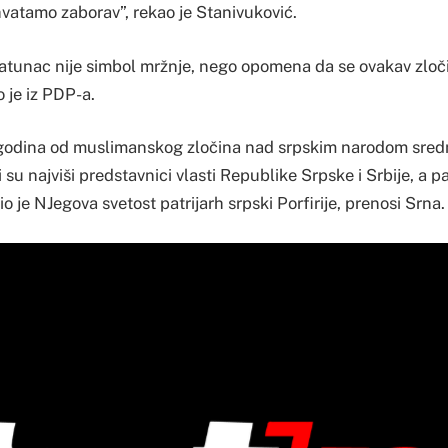
vatamo zaborav”, rekao je Stanivuković.
atunac nije simbol mržnje, nego opomena da se ovakav zloč
 je iz PDP-a.
godina od muslimanskog zločina nad srpskim narodom sredn
i su najviši predstavnici vlasti Republike Srpske i Srbije, a 
io je NJegova svetost patrijarh srpski Porfirije, prenosi Srna.