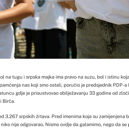
na tugu i srpska majka ima pravo na suzu, bol i istinu koja
 pamćenja nas koji smo ostali, poručio je predsjednik PDP-a
atuncu gdje je prisustvovao obilježavanju 33 godine od zlo
i Birča.
ed 3.267 srpskih žrtava. Pred imenima koja su zamijenjena b
 niko nije odgovarao. Nismo ovdje da galamimo, nego da se 