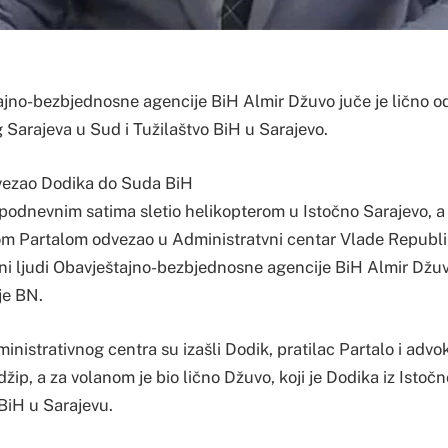
ajno-bezbjednosne agencije BiH Almir Džuvo juče je lično 
 Sarajeva u Sud i Tužilaštvo BiH u Sarajevo.
vezao Dodika do Suda BiH
opodnevnim satima sletio helikopterom u Istočno Sarajevo, 
m Partalom odvezao u Administratvni centar Vlade Republi
ni ljudi Obavještajno-bezbjednosne agencije BiH Almir Džuvo
je BN.
inistrativnog centra su izašli Dodik, pratilac Partalo i adv
i džip, a za volanom je bio lično Džuvo, koji je Dodika iz Isto
BiH u Sarajevu.