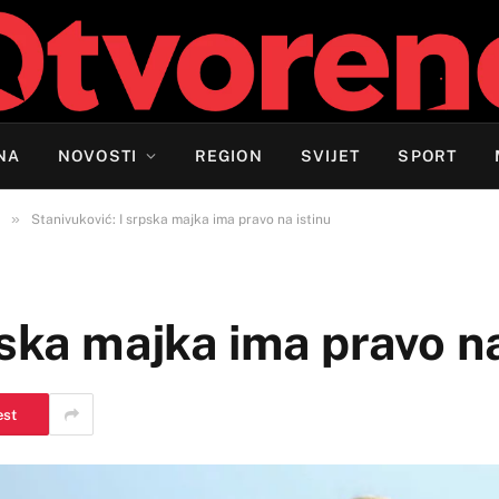
NA
NOVOSTI
REGION
SVIJET
SPORT
»
Stanivuković: I srpska majka ima pravo na istinu
pska majka ima pravo na
est