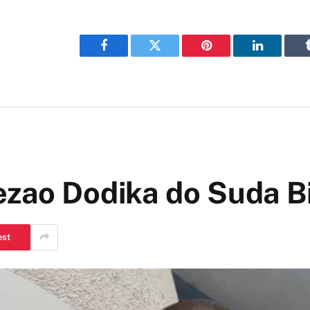
Facebook
Twitter
Pinterest
LinkedIn
ezao Dodika do Suda B
est