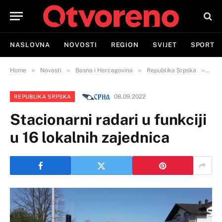
NASLOVNA
NOVOSTI
REGION
SVIJET
SPORT
»
»
»
»
Home
Novosti
Bosna i Hercegovina
Republika Srpska
Stac
08.09.2022
REPUBLIKA SRPSKA
Stacionarni radari u funkciji
u 16 lokalnih zajednica