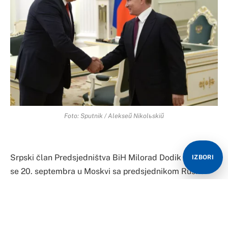
Foto: Sputnik / Alekseй Nikolьskiй
Srpski član Predsjedništva BiH Milorad Dodik sastaće
IZBORI
se 20. septembra u Moskvi sa predsjednikom Ruske
Federacije Vladimirom Putinom, potvrdio je danas Srni
šef Predstavništva Republike Srpske u Moskvi Duško
Perović.