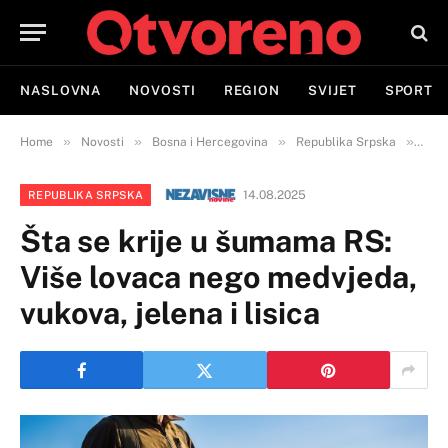
NASLOVNA
NOVOSTI
REGION
SVIJET
SPORT
»
»
»
»
Home
Novosti
Bosna i Hercegovina
Republika Srpska
Šta 
14.08.2025
REPUBLIKA SRPSKA
Šta se krije u šumama RS:
Više lovaca nego medvjeda,
vukova, jelena i lisica