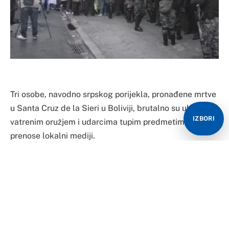
Tri osobe, navodno srpskog porijekla, pronađene mrtve
u Santa Cruz de la Sieri u Boliviji, brutalno su ubijene –
IZBORI
vatrenim oružjem i udarcima tupim predmetima,
prenose lokalni mediji.
Četvoro osumnjičenih je uhapšeno i biće izvedeno pred
istražnog sudiju, izvijestio je El Deber.
Tijela su otkrivena u utorak uveče u unutrašnjosti jedne
kuće na aveniji Beni, između drugog i trećeg prstena.