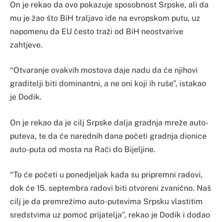
On je rekao da ovo pokazuje sposobnost Srpske, ali da
mu je žao što BiH traljavo ide na evropskom putu, uz
napomenu da EU često traži od BiH neostvarive
zahtjeve.
“Otvaranje ovakvih mostova daje nadu da će njihovi
graditelji biti dominantni, a ne oni koji ih ruše”, istakao
je Dodik.
On je rekao da je cilj Srpske dalja gradnja mreže auto-
puteva, te da će narednih dana početi gradnja dionice
auto-puta od mosta na Rači do Bijeljine.
“To će početi u ponedjeljak kada su pripremni radovi,
dok će 15. septembra radovi biti otvoreni zvanično. Naš
cilj je da premrežimo auto-putevima Srpsku vlastitim
sredstvima uz pomoć prijatelja”, rekao je Dodik i dodao