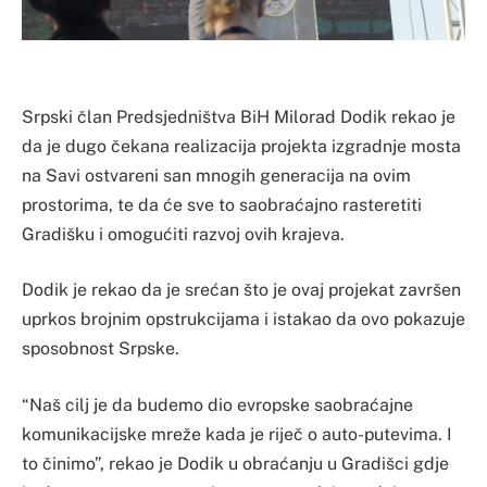
Srpski član Predsjedništva BiH Milorad Dodik rekao je
da je dugo čekana realizacija projekta izgradnje mosta
na Savi ostvareni san mnogih generacija na ovim
prostorima, te da će sve to saobraćajno rasteretiti
Gradišku i omogućiti razvoj ovih krajeva.
Dodik je rekao da je srećan što je ovaj projekat završen
uprkos brojnim opstrukcijama i istakao da ovo pokazuje
sposobnost Srpske.
“Naš cilj je da budemo dio evropske saobraćajne
komunikacijske mreže kada je riječ o auto-putevima. I
to činimo”, rekao je Dodik u obraćanju u Gradišci gdje