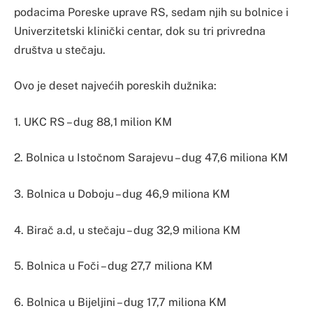
podacima Poreske uprave RS, sedam njih su bolnice i
Univerzitetski klinički centar, dok su tri privredna
društva u stečaju.
Ovo je deset najvećih poreskih dužnika:
1. UKC RS – dug 88,1 milion KM
2. Bolnica u Istočnom Sarajevu – dug 47,6 miliona KM
3. Bolnica u Doboju – dug 46,9 miliona KM
4. Birač a.d, u stečaju – dug 32,9 miliona KM
5. Bolnica u Foči – dug 27,7 miliona KM
6. Bolnica u Bijeljini – dug 17,7 miliona KM