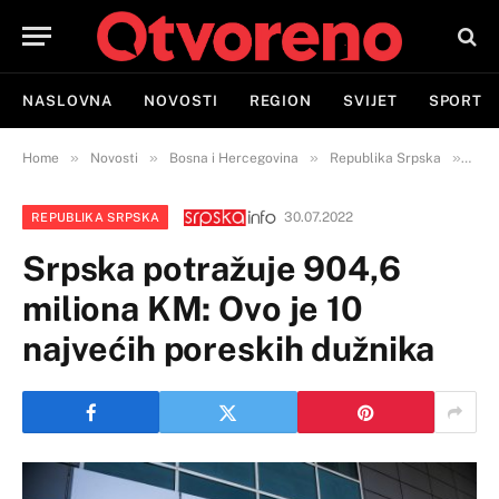
NASLOVNA
NOVOSTI
REGION
SVIJET
SPORT
»
»
»
»
Home
Novosti
Bosna i Hercegovina
Republika Srpska
Srps
30.07.2022
REPUBLIKA SRPSKA
Srpska potražuje 904,6
miliona KM: Ovo je 10
najvećih poreskih dužnika