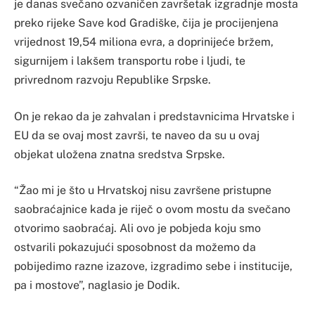
je danas svečano ozvaničen završetak izgradnje mosta
preko rijeke Save kod Gradiške, čija je procijenjena
vrijednost 19,54 miliona evra, a doprinijeće bržem,
sigurnijem i lakšem transportu robe i ljudi, te
privrednom razvoju Republike Srpske.
On je rekao da je zahvalan i predstavnicima Hrvatske i
EU da se ovaj most završi, te naveo da su u ovaj
objekat uložena znatna sredstva Srpske.
“Žao mi je što u Hrvatskoj nisu završene pristupne
saobraćajnice kada je riječ o ovom mostu da svečano
otvorimo saobraćaj. Ali ovo je pobjeda koju smo
ostvarili pokazujući sposobnost da možemo da
pobijedimo razne izazove, izgradimo sebe i institucije,
pa i mostove”, naglasio je Dodik.