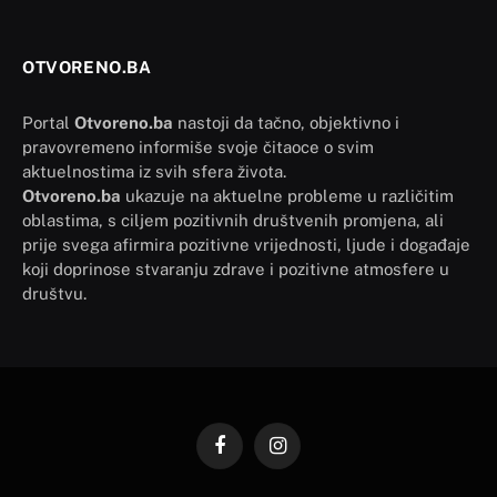
OTVORENO.BA
Portal
Otvoreno.ba
nastoji da tačno, objektivno i
pravovremeno informiše svoje čitaoce o svim
aktuelnostima iz svih sfera života.
Otvoreno.ba
ukazuje na aktuelne probleme u različitim
oblastima, s ciljem pozitivnih društvenih promjena, ali
prije svega afirmira pozitivne vrijednosti, ljude i događaje
koji doprinose stvaranju zdrave i pozitivne atmosfere u
društvu.
Facebook
Instagram