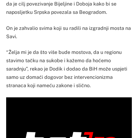
da je cilj povezivanje Bijeljine i Doboja kako bi se
naposljetku Srpska povezala sa Beogradom.
On je zahvalio svima koji su radili na izgradnji mosta na
Savi.
“Želja mi je da što više bude mostova, da u regionu
stavimo tačku na sukobe i kažemo da hoćemo
saradnju”, rekao je Dodik i dodao da BiH može uspjeti
samo uz domaći dogovor bez intervencionizma
stranaca koji nameću zakone i slično.