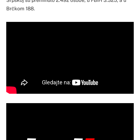
Srpskoj su preminulo 2.492 osobe, u FBiH 3.325, a u
Brčkom 188.