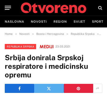
NASLOVNA
NOVOSTI
REGION
SVIJET
SPORT
»
»
»
»
Home
Novosti
Bosna i Hercegovina
Republika Srpska
Srbi
23.03.2021
REPUBLIKA SRPSKA
Srbija donirala Srpskoj
respiratore i medicinsku
opremu