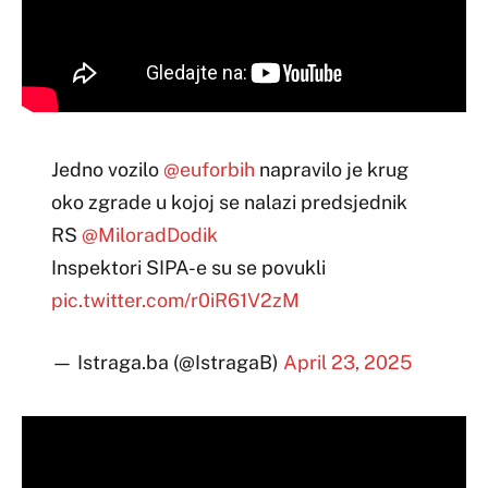
Jedno vozilo
@euforbih
napravilo je krug
oko zgrade u kojoj se nalazi predsjednik
RS
@MiloradDodik
Inspektori SIPA-e su se povukli
pic.twitter.com/r0iR61V2zM
— Istraga.ba (@IstragaB)
April 23, 2025