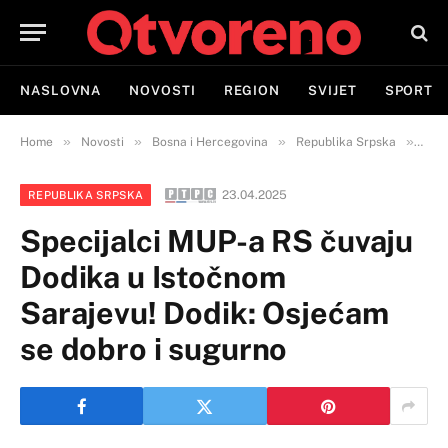
NASLOVNA
NOVOSTI
REGION
SVIJET
SPORT
»
»
»
»
Home
Novosti
Bosna i Hercegovina
Republika Srpska
Spec
23.04.2025
REPUBLIKA SRPSKA
Specijalci MUP-a RS čuvaju
Dodika u Istočnom
Sarajevu! Dodik: Osjećam
se dobro i sugurno