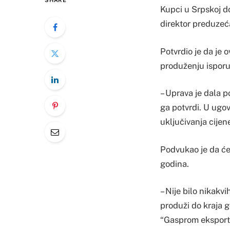
SHARE
Kupci u Srpskoj d
direktor preduzeć
Potvrdio je da je
produženju isporu
– Uprava je dala p
ga potvrdi. U ugov
uključivanja cijen
Podvukao je da će
godina.
– Nije bilo nikakv
produži do kraja g
“Gasprom eksporta”