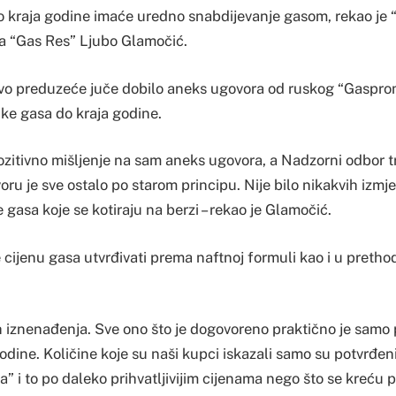
o kraja godine imaće uredno snabdijevanje gasom, rekao je 
a “Gas Res” Ljubo Glamočić.
 ovo preduzeće juče dobilo aneks ugovora od ruskog “Gaspro
ke gasa do kraja godine.
ozitivno mišljenje na sam aneks ugovora, a Nadzorni odbor t
oru je sve ostalo po starom principu. Nije bilo nikakvih izmje
e gasa koje se kotiraju na berzi – rekao je Glamočić.
 cijenu gasa utvrđivati prema naftnoj formuli kao i u preth
ih iznenađenja. Sve ono što je dogovoreno praktično je samo 
odine. Količine koje su naši kupci iskazali samo su potvrđen
 i to po daleko prihvatljivijim cijenama nego što se kreću p