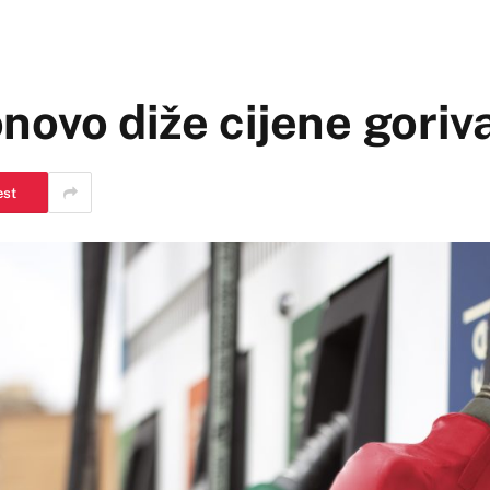
ovo diže cijene goriv
est