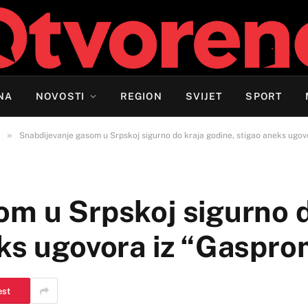
NA
NOVOSTI
REGION
SVIJET
SPORT
»
Snabdijevanje gasom u Srpskoj sigurno do kraja godine, stigao aneks ugo
om u Srpskoj sigurno d
eks ugovora iz “Gaspr
est