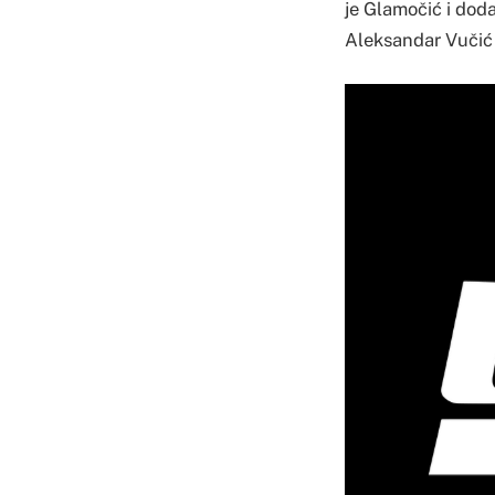
je Glamočić i dod
Aleksandar Vučić 