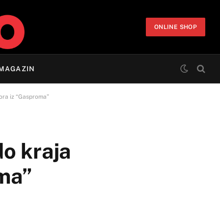
ONLINE SHOP
MAGAZIN
vora iz “Gasproma”
o kraja
oma”