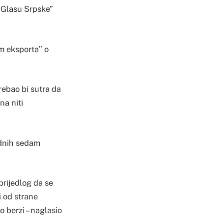
“Glasu Srpske”
m eksporta” o
rebao bi sutra da
na niti
odnih sedam
prijedlog da se
i od strane
o berzi – naglasio