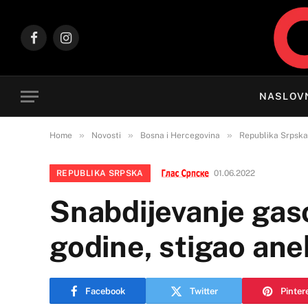
Facebook
Instagram
NASLOV
»
»
»
Home
Novosti
Bosna i Hercegovina
Republika Srpska
REPUBLIKA SRPSKA
01.06.2022
Snabdijevanje gas
godine, stigao an
Facebook
Twitter
Pinter