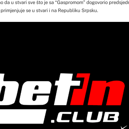
ao da u stvari sve što je sa “Gaspromom” dogovorio predsjedn
primjenjuje se u stvari i na Republiku Srpsku.