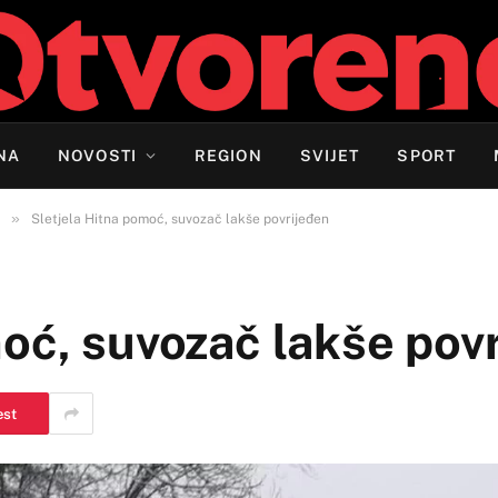
NA
NOVOSTI
REGION
SVIJET
SPORT
»
Sletjela Hitna pomoć, suvozač lakše povrijeđen
oć, suvozač lakše pov
est