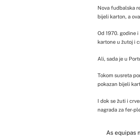
Nova fudbalska rev
bijeli karton, a o
Od 1970. godine i 
kartone u žutoj i c
Ali, sada je u Por
Tokom susreta por
pokazan bijeli kar
I dok se žuti i cr
nagrada za fer-ple
As equipas 