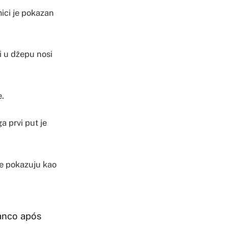
mici je pokazan
i u džepu nosi
e.
a prvi put je
 se pokazuju kao
anco após