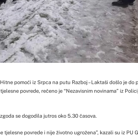
a Hitne pomoći iz Srpca na putu Razboj – Laktaši došlo je do
e tjelesne povrede, rečeno je “Nezavisnim novinama” iz Polic
ezgoda se dogodila jutros oko 5.30 časova.
 tjelesne povrede i nije životno ugrožena”, kazali su iz PU 