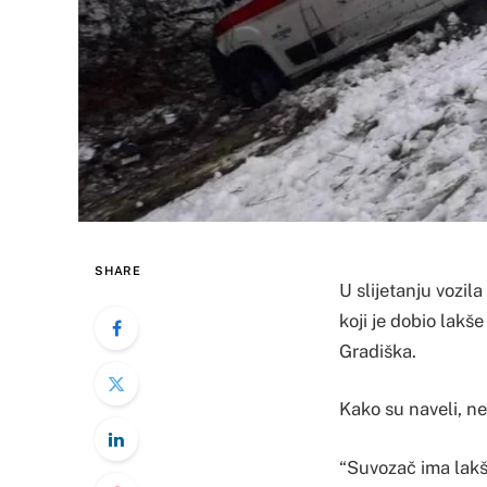
SHARE
U slijetanju vozil
koji je dobio lakš
Gradiška.
Kako su naveli, n
“Suvozač ima lakše