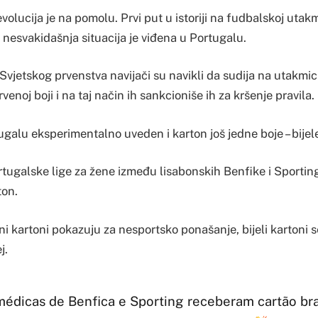
olucija je na pomolu. Prvi put u istoriji na fudbalskoj utak
va nesvakidašnja situacija je viđena u Portugalu.
Svjetskog prvenstva navijači su navikli da sudija na utakmic
rvenoj boji i na taj način ih sankcioniše ih za kršenje pravila.
tugalu eksperimentalno uveden i karton još jedne boje – bijel
tugalske lige za žene između lisabonskih Benfike i Sporting
ton.
veni kartoni pokazuju za nesportsko ponašanje, bijeli kartoni
j.
médicas de Benfica e Sporting receberam cartão br