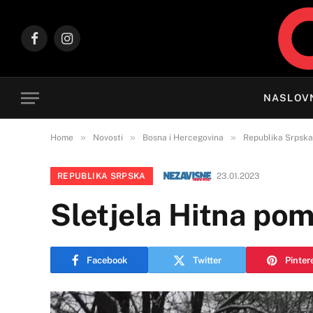
Facebook
Instagram
NASLOV
»
»
»
Home
Novosti
Bosna i Hercegovina
Republika Srpska
REPUBLIKA SRPSKA
23.01.2023
Sletjela Hitna pom
Facebook
Twitter
Pinter