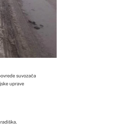
 povrede suvozača
ijske uprave
Gradiška.