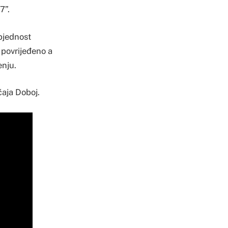
7”.
zbjednost
e povrijeđeno a
enju.
ćaja Doboj.