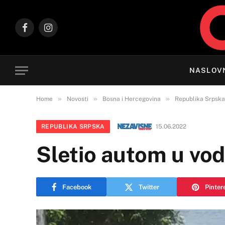
Facebook
Instagram
NASLOV
»
»
»
Home
Novosti
Bosna i Hercegovina
Republika Srpska
REPUBLIKA SRPSKA
15.06.2022
Sletio autom u vo
Facebook
Twitter
Pinter