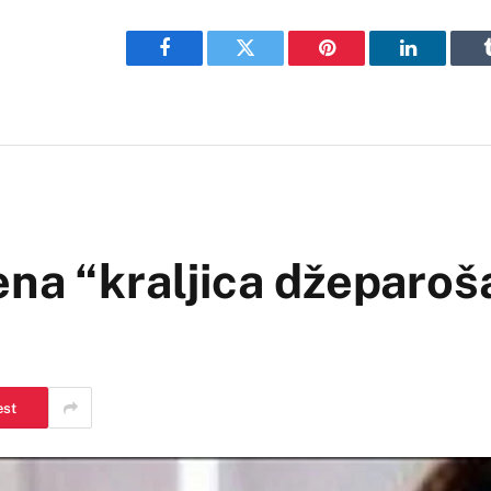
Facebook
Twitter
Pinterest
LinkedIn
na “kraljica džeparoš
est