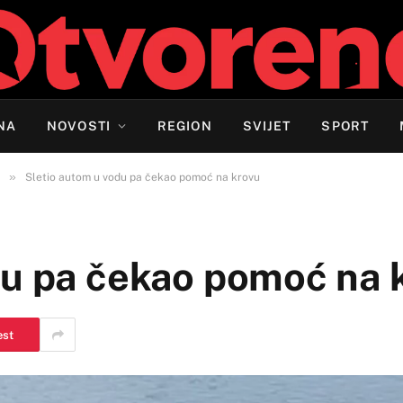
NA
NOVOSTI
REGION
SVIJET
SPORT
»
Sletio autom u vodu pa čekao pomoć na krovu
du pa čekao pomoć na 
est