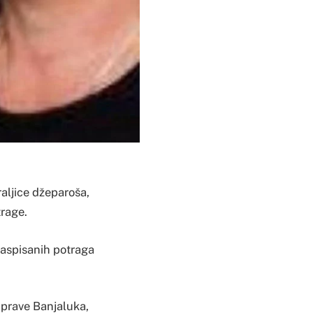
aljice džeparoša,
trage.
raspisanih potraga
 uprave Banjaluka,