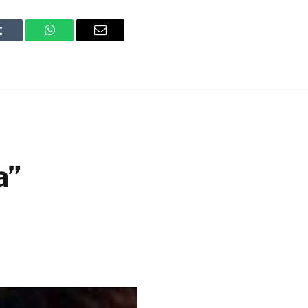
Tumblr
WhatsApp
Email
a”