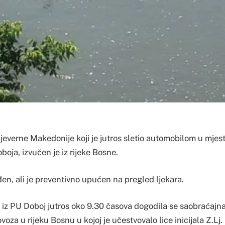
Sjeverne Makedonije koji je jutros sletio automobilom u mjes
oja, izvučen je iz rijeke Bosne.
đen, ali je preventivno upućen na pregled ljekara.
 iz PU Doboj jutros oko 9.30 časova dogodila se saobraćaj
voza u rijeku Bosnu u kojoj je učestvovalo lice inicijala Z.Lj.