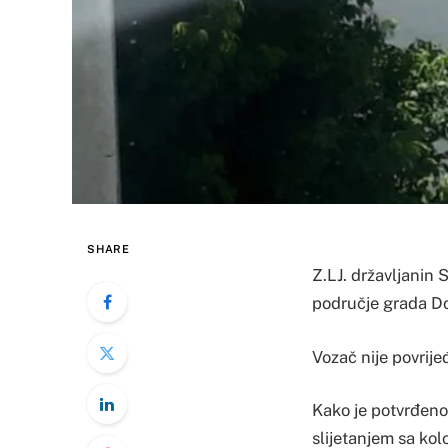
SHARE
Z.LJ. državljanin 
područje grada Dob
Vozač nije povrije
Kako je potvrđeno
slijetanjem sa kolo