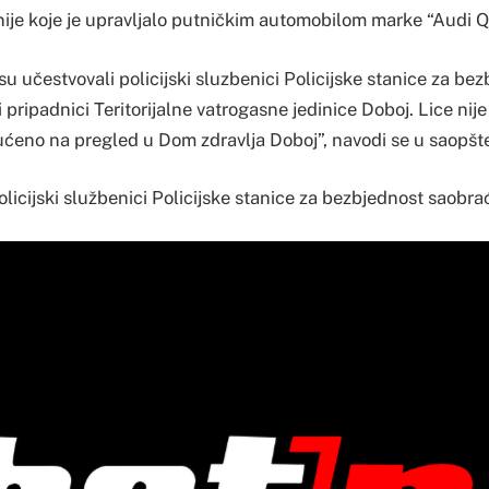
je koje je upravljalo putničkim automobilom marke “Audi Q
 su učestvovali policijski sluzbenici Policijske stanice za be
 pripadnici Teritorijalne vatrogasne jedinice Doboj. Lice nij
ućeno na pregled u Dom zdravlja Doboj”, navodi se u saopšt
 policijski službenici Policijske stanice za bezbjednost saobra