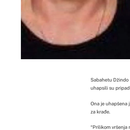
Sabahetu Džindo i
uhapsili su pripad
Ona je uhapšena j
za krađe.
“Prilikom vršenja 