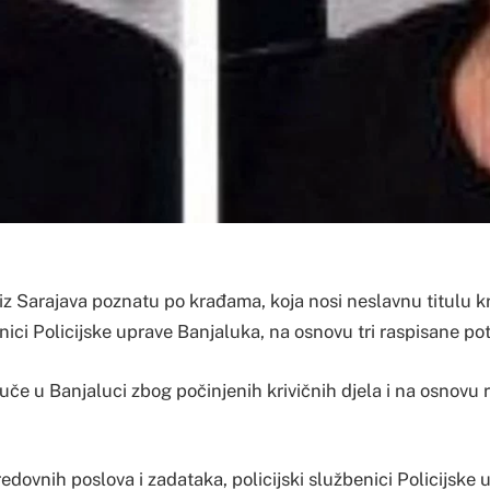
z Sarajava poznatu po krađama, koja nosi neslavnu titulu kr
nici Policijske uprave Banjaluka, na osnovu tri raspisane po
uče u Banjaluci zbog počinjenih krivičnih djela i na osnovu 
redovnih poslova i zadataka, policijski službenici Policijske