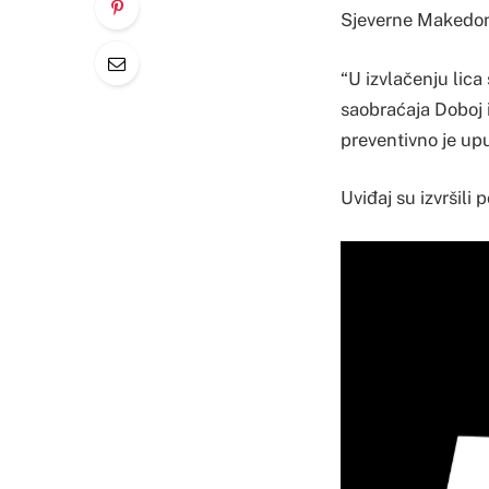
Sjeverne Makedoni
“U izvlačenju lica
saobraćaja Doboj i
preventivno je up
Uviđaj su izvršili