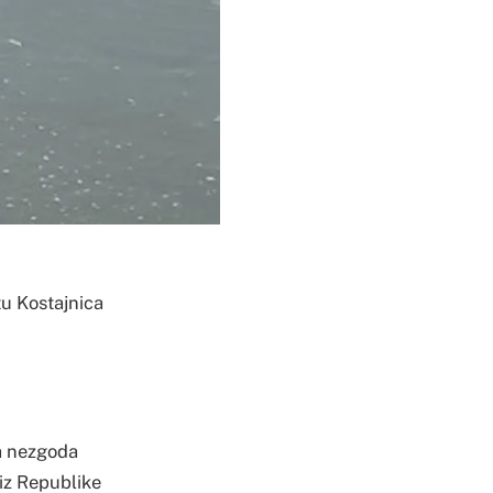
tu Kostajnica
na nezgoda
 iz Republike