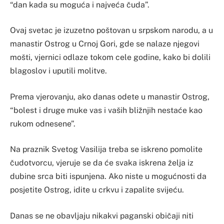
“dan kada su moguća i najveća čuda”.
Ovaj svetac je izuzetno poštovan u srpskom narodu, a u
manastir Ostrog u Crnoj Gori, gde se nalaze njegovi
mošti, vjernici odlaze tokom cele godine, kako bi dolili
blagoslov i uputili molitve.
Prema vjerovanju, ako danas odete u manastir Ostrog,
“bolest i druge muke vas i vaših bližnjih nestaće kao
rukom odnesene”.
Na praznik Svetog Vasilija treba se iskreno pomolite
čudotvorcu, vjeruje se da će svaka iskrena želja iz
dubine srca biti ispunjena. Ako niste u mogućnosti da
posjetite Ostrog, idite u crkvu i zapalite svijeću.
Danas se ne obavljaju nikakvi paganski običaji niti