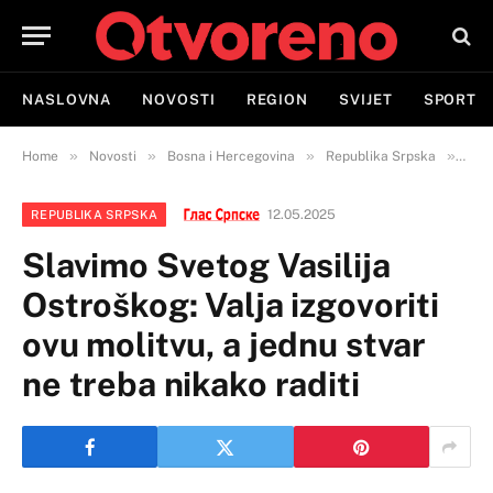
NASLOVNA
NOVOSTI
REGION
SVIJET
SPORT
»
»
»
»
Home
Novosti
Bosna i Hercegovina
Republika Srpska
Slav
12.05.2025
REPUBLIKA SRPSKA
Slavimo Svetog Vasilija
Ostroškog: Valja izgovoriti
ovu molitvu, a jednu stvar
ne treba nikako raditi