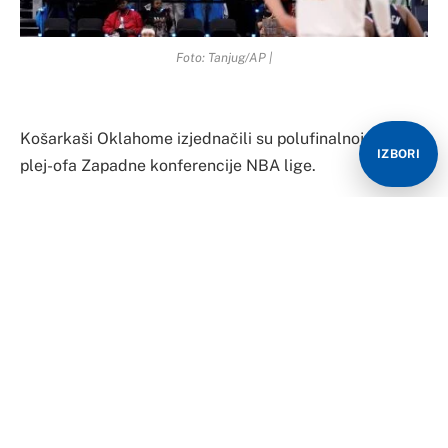
Foto: Tanjug/AP |
Košarkaši Oklahome izjednačili su polufinalnoj seriji
IZBORI
plej-ofa Zapadne konferencije NBA lige.
Oklahoma je pobijedila Denver na gostujućem terenu
rezultatom 87: 92 i sada je 2:2 u seriji.
Utakmica će ostati upamćena po istorijskom
negativnom rekordu po broju poena u prvoj četvrtini –
25 (17:8 za Oklahomu).
Nikola Jokić postigao je 27 poena, uz 13 skokova i tri
asistencije za 43 minuta. Džamal Marej i Kristijan