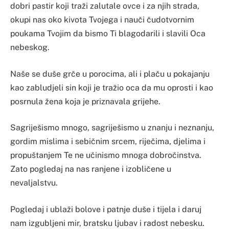
dobri pastir koji traži zalutale ovce i za njih strada,
okupi nas oko kivota Tvojega i nauči čudotvornim
poukama Tvojim da bismo Ti blagodarili i slavili Oca
nebeskog.
Naše se duše grče u porocima, ali i plaču u pokajanju
kao zabludjeli sin koji je tražio oca da mu oprosti i kao
posrnula žena koja je priznavala grijehe.
Sagriješismo mnogo, sagriješismo u znanju i neznanju,
gordim mislima i sebičnim srcem, riječima, djelima i
propuštanjem Te ne učinismo mnoga dobročinstva.
Zato pogledaj na nas ranjene i izobličene u
nevaljalstvu.
Pogledaj i ublaži bolove i patnje duše i tijela i daruj
nam izgubljeni mir, bratsku ljubav i radost nebesku.