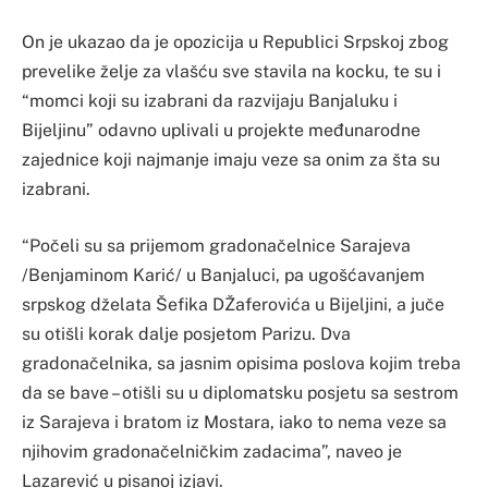
On je ukazao da je opozicija u Republici Srpskoj zbog
prevelike želje za vlašću sve stavila na kocku, te su i
“momci koji su izabrani da razvijaju Banjaluku i
Bijeljinu” odavno uplivali u projekte međunarodne
zajednice koji najmanje imaju veze sa onim za šta su
izabrani.
“Počeli su sa prijemom gradonačelnice Sarajeva
/Benjaminom Karić/ u Banjaluci, pa ugošćavanjem
srpskog dželata Šefika DŽaferovića u Bijeljini, a juče
su otišli korak dalje posjetom Parizu. Dva
gradonačelnika, sa jasnim opisima poslova kojim treba
da se bave – otišli su u diplomatsku posjetu sa sestrom
iz Sarajeva i bratom iz Mostara, iako to nema veze sa
njihovim gradonačelničkim zadacima”, naveo je
Lazarević u pisanoj izjavi.