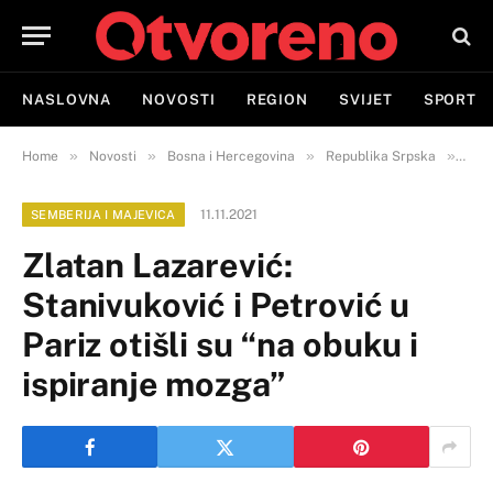
NASLOVNA
NOVOSTI
REGION
SVIJET
SPORT
»
»
»
»
Home
Novosti
Bosna i Hercegovina
Republika Srpska
Semb
11.11.2021
SEMBERIJA I MAJEVICA
Zlatan Lazarević:
Stanivuković i Petrović u
Pariz otišli su “na obuku i
ispiranje mozga”