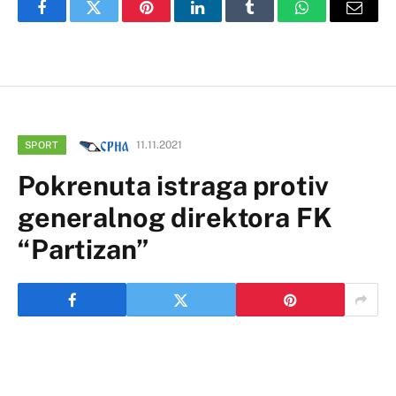
Facebook
Twitter
Pinterest
LinkedIn
Tumblr
WhatsApp
Email
11.11.2021
SPORT
Pokrenuta istraga protiv
generalnog direktora FK
“Partizan”