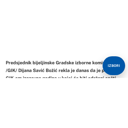
GIK-om izazovna godina u kojoj će biti održani opšti
izbori i izbori za savjete mjesnih zajednica, te pozvala
političke subjekte da ostanu tolerantni kako bi sve
bilo sprovedeno u skladu sa zakonom.
“Prvi put se dešava da u jednoj godini budu i izbori za
savjete mjesnih zajednica i opšti izbori, a za GIK je to
dodatni izazov, pogotovo zbog pandemije”, izjavila je
IZBORI
Božićeva na konferenciji za novinare povodom
Svjetskog dana izbora.
Ona je dodala da će opšti izbori biti raspisani, a da će
izbori za savjete mjesne zajednice biti održani u
aprilu.Božićeva je podsjetila da je GIK za svoj rad dobio
priznanje od Centralne izborne komisije, te ukazala da