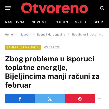
NASLOVNA
NOVOSTI
REGION
SVIJET
SPORT
»
»
»
»
Home
Novosti
Bosna i Hercegovina
Republika Srpska
Semb
03.02.2022
SEMBERIJA I MAJEVICA
Zbog problema u isporuci
toplotne energije,
Bijeljincima manji računi za
februar