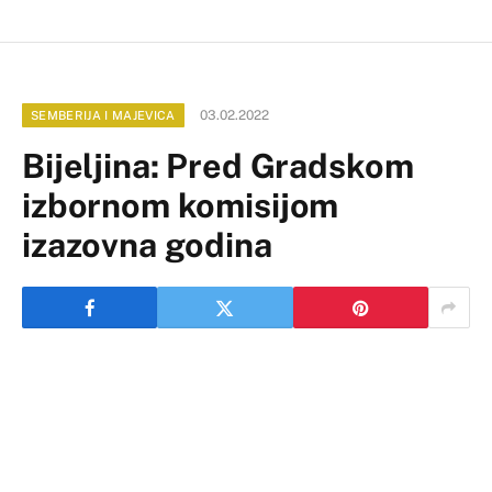
03.02.2022
SEMBERIJA I MAJEVICA
Bijeljina: Pred Gradskom
izbornom komisijom
izazovna godina
Predsjednik bijeljinske Gradske izborne komisije
/GIK/ Dijana Savić Božić rekla je danas da je pred