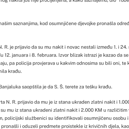
a našim saznanjima, kod osumnjičene djevojke pronašla odre
.
 R. je prijavio da su mu nakit i novac nestali između 1. i 24. 
12. januara i 8. februara. Izvor blizak istrazi je kazao da se i
u, pa policija provjerava u kakvim odnosima su bili oni, te 
ila krađu.
Banjaluka saopštila je da S. Š. terete za tešku krađu.
arta N. R. prijavio da mu je iz stana ukraden zlatni nakit i 1.
da su mu iz stana ukradeni zlatni nakit i 2.000 KM u različitim
 policijski službenici su identifikovali osumnjičenu osobu i 
u pronašli i oduzeli predmete proistekle iz krivičnih djela, k