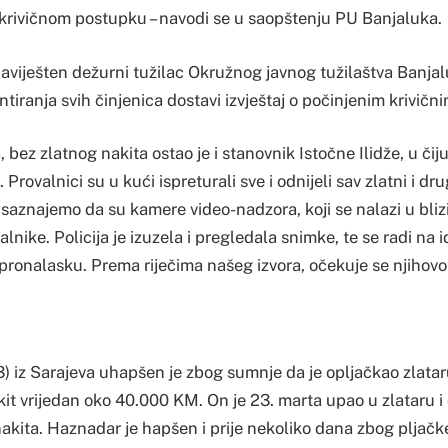
u krivičnom postupku – navodi se u saopštenju PU Banjaluka.
aviješten dežurni tužilac Okružnog javnog tužilaštva Banjalu
tiranja svih činjenica dostavi izvještaj o počinjenim krivičn
bez zlatnog nakita ostao je i stanovnik Istočne Ilidže, u čij
. Provalnici su u kući ispreturali sve i odnijeli sav zlatni i dru
saznajemo da su kamere video-nadzora, koji se nalazi u bliz
lnike. Policija je izuzela i pregledala snimke, te se radi na id
 pronalasku. Prema riječima našeg izvora, očekuje se njihovo
 iz Sarajeva uhapšen je zbog sumnje da je opljačkao zlataru
akit vrijedan oko 40.000 KM. On je 23. marta upao u zlataru i
nakita. Haznadar je hapšen i prije nekoliko dana zbog pljač