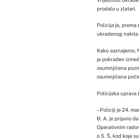
prodala u zlatari.
Policija je, prem
ukradenog nakita
Kako saznajemo, N.
je pokraden između 
osumnjičena poznaj
osumnjičena počin
Policijska uprava 
– Policiji je 24. m
Đ. A. je prijavio 
Operativnim radom,
o S. Š, kod koje s