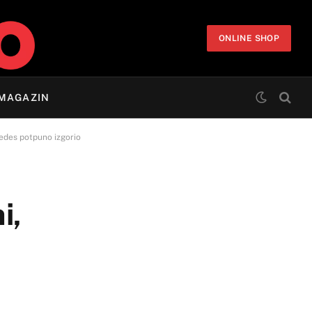
ONLINE SHOP
MAGAZIN
rcedes potpuno izgorio
i,