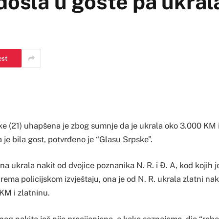
ošla u goste pa ukrala
est
ke (21) uhapšena je zbog sumnje da je ukrala oko 3.000 KM i 
 je bila gost, potvrđeno je “Glasu Srpske”.
a ukrala nakit od dvojice poznanika N. R. i Đ. A, kod kojih j
Prema policijskom izvještaju, ona je od N. R. ukrala zlatni naki
KM i zlatninu.
og nakita još nije procijenjena, a kako saznajemo, dio “rob