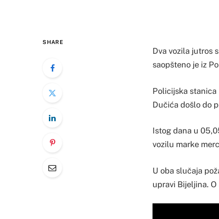
SHARE
Dva vozila jutros s
saopšteno je iz Pol
Policijska stanica 
Dučića došlo do p
Istog dana u 05,05
vozilu marke merce
U oba slučaja poža
upravi Bijeljina. 