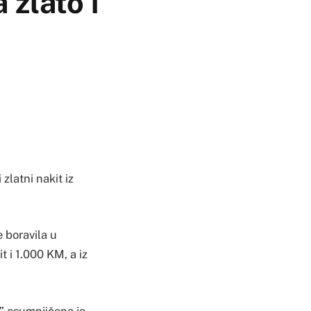
 zlato i
zlatni nakit iz
e boravila u
t i 1.000 KM, a iz
e” osumnjičena je