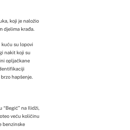
ka, koji je naložio
im djelima krađa.
u kuću su lopovi
gi nakit koji su
ini opljačkane
entifikaciji
 brzo hapšenje.
 “Begić” na Ilidži,
 oteo veću količinu
ke benzinske