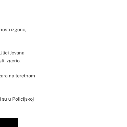
nosti izgorio,
 Ulici Jovana
i izgorio.
ožara na teretnom
 su u Policijskoj