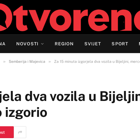
NA
NOVOSTI
REGION
SVIJET
SPORT
»
»
Semberija i Majevica
Za 15 minuta izgorjela dva vozila u Bijeljini, me
la dva vozila u Bijeljin
izgorio
est