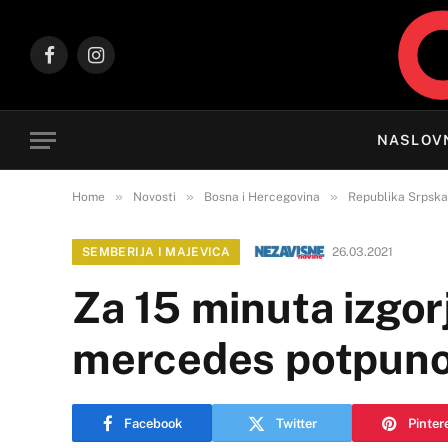
Facebook
Instagram
NASLOV
»
»
»
Home
Novosti
Bosna i Hercegovina
Republika Srpska
SEMBERIJA I MAJEVICA
26.03.2021
Za 15 minuta izgorje
mercedes potpuno 
Facebook
Twitter
Pinter