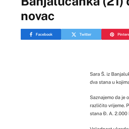
Banjalučanka (21) d
novac
Facebook
Twitter
Pinter
Sara Š. iz Banjalu
dva stana u kojima
Saznajemo da je on
različito vrijeme. 
stana Đ. A. 2.000 
Vrijednost ukraden