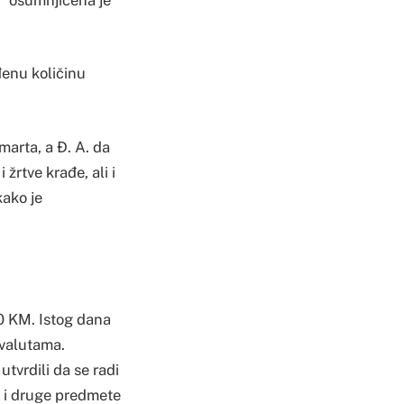
đenu količinu
marta, a Đ. A. da
 žrtve krađe, ali i
kako je
000 KM. Istog dana
 valutama.
utvrdili da se radi
ao i druge predmete