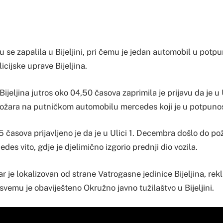
u se zapalila u Bijeljini, pri čemu je jedan automobil u potpu
icijske uprave Bijeljina.
Bijeljina jutros oko 04,50 časova zaprimila je prijavu da je u
ožara na putničkom automobilu mercedes koji je u potpunost
 časova prijavljeno je da je u Ulici 1. Decembra došlo do p
des vito, gdje je djelimično izgorio prednji dio vozila.
r je lokalizovan od strane Vatrogasne jedinice Bijeljina, rekli
O svemu je obaviješteno Okružno javno tužilaštvo u Bijeljini.