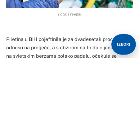
Foto: Freepik
Piletina u BiH pojeftinila je za dvadesetak procenata u
IZBORI
odnosu na proljeće, a s obzirom na to da cijene žitarica
na svjetskim berzama polako padaju, očekuje se
dodatni pad cijene u narednom periodu.
Rekao je to za “Glas Srpske” predsjedavajući
Koordinacionog tijela za živinarstvo i peradarstvo BiH
Predrag Miličić, naglasivši da se tržište donekle smirilo
u odnosu na proljeće kada je došlo do enormnog rasta
cijene piletine te je kilogram pilećeg bijelog mesa
koštao i do 16 maraka.
“Došlo je do pada cijena, što je poprilično relaksiralo