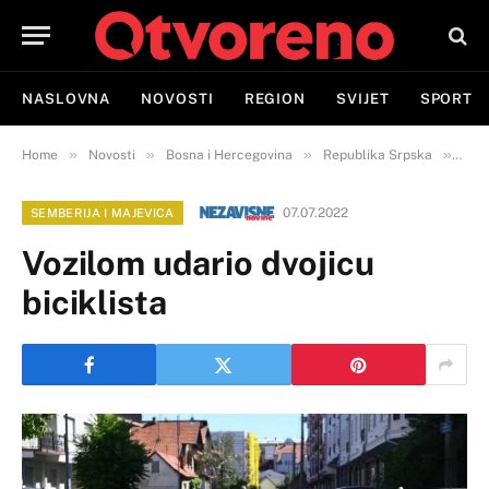
NASLOVNA
NOVOSTI
REGION
SVIJET
SPORT
»
»
»
»
Home
Novosti
Bosna i Hercegovina
Republika Srpska
Semb
07.07.2022
SEMBERIJA I MAJEVICA
Vozilom udario dvojicu
biciklista