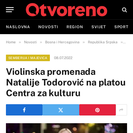
NASLOVNA
NOVOSTI
REGION
SVIJET
SPORT
»
»
»
»
Home
Novosti
Bosna i Hercegovina
Republika Srpska
Semb
08.07.2022
SEMBERIJA I MAJEVICA
Violinska promenada
Natalije Todorović na platou
Centra za kulturu