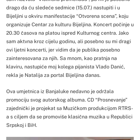
drago da ću sledeće sedmice (15.07.) nastupiti i u
Bijeljini u okviru manifestacije “Otvorena scena”, koju
organizuje Centar za kulturu Bijeljina. Koncert počinje u
20.30 časova na platou ispred Kulturnog centra. Jako
sam aktvna kroz cijelu godinu, ali posebno su mi dragi
ovi ljetni koncerti, jer vidim da je publika posebno
zainteresovana za njih. Sa mnom, kao pratnja na
klaviru, nastupiće moj kolega pijanista Vlado Danić,
rekla je Natalija za portal Bijeljina danas.
Ova umjetnica iz Banjaluke nedavno je održala
promociju svog autorskog albuma. CD “Prosnevanje”
zajednički je projekat sa Muzičkom produkcijom RTRS-
a s ciljem da se promoviše klasična muzika u Republici
Srpskoj i BiH.