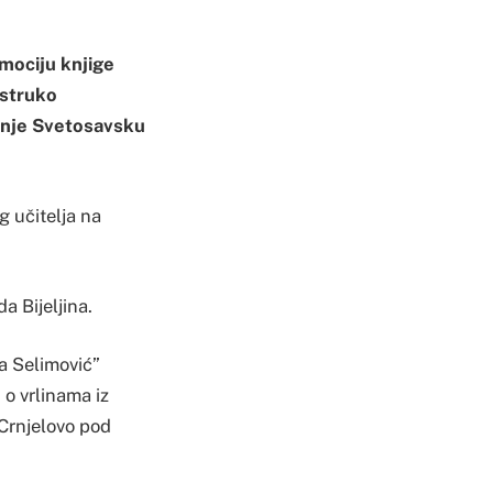
omociju knjige
estruko
nanje Svetosavsku
g učitelja na
a Bijeljina.
a Selimović”
 o vrlinama iz
 Crnjelovo pod