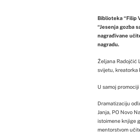
Biblioteka “Filip
“Jesenja gozba sa
nagrađivane učite
nagradu.
Željana Radojčić L
svijetu, kreatork
U samoj promociji 
Dramatizaciju odl
Janja, PO Novo Nas
istoimene knjige g
mentorstvom učitel