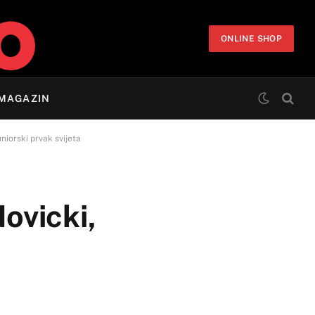
ONLINE SHOP
MAGAZIN
niorski prvak svijeta
ovicki,