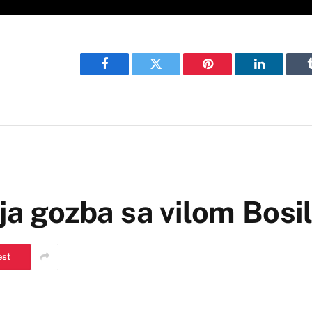
Facebook
Twitter
Pinterest
LinkedIn
nja gozba sa vilom Bosi
est