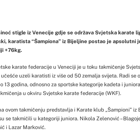
 sinoć stigle iz Venecije gdje se održava Svjetska karate l
i, karatista “Šampiona” iz Bijeljine postao je apsolutni j
iji +76kg.
etske karate federacije u Veneciji je u toku takmičenje Svjets
 učešće uzeli karatisti iz više od 50 zemalja svijeta. Radi se
o 13 godina, odnosno za sportske kategorije kadeta i juniora
akmičenja u okviru Svjetske karate federacije (WKF).
a ovom takmičenju predstavlja i Karate klub „Šampioni” iz Bij
su se takmičili u kategoriji juniora. Nikola Zelenović – Blago
ić i Lazar Marković.