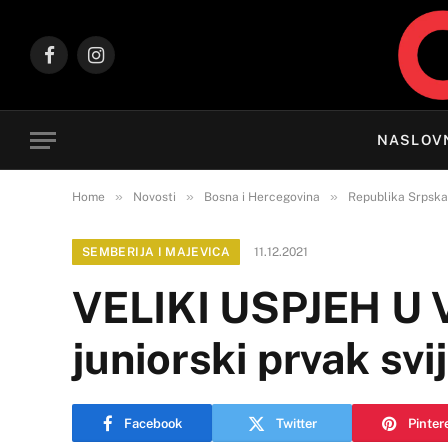
Facebook
Instagram
NASLOV
»
»
»
Home
Novosti
Bosna i Hercegovina
Republika Srpska
SEMBERIJA I MAJEVICA
11.12.2021
VELIKI USPJEH U V
juniorski prvak svi
Facebook
Twitter
Pinter