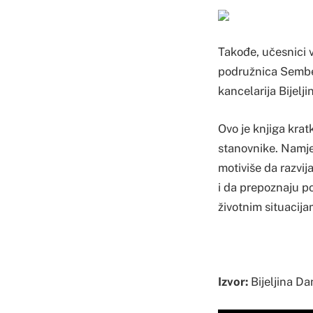
Takođe, učesnici 
podružnica Sember
kancelarija Bijelj
Ovo je knjiga krat
stanovnike. Namjer
motiviše da razvij
i da prepoznaju poz
životnim situacija
Izvor:
Bijeljina Da