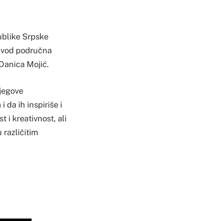
ublike Srpske
zavod područna
 Danica Mojić.
njegove
 da ih inspiriše i
 i kreativnost, ali
 različitim