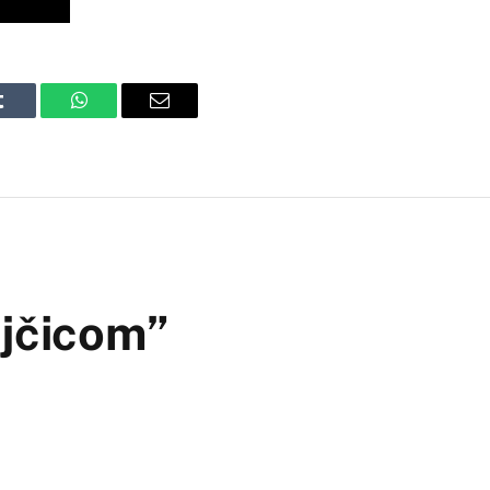
Tumblr
WhatsApp
Email
ljčicom”