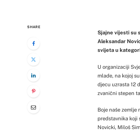
SHARE
Sjajne vijesti su
Aleksandar Novick
svijeta u kategor
U organizaciji Svj
mlade, na kojoj su
djecu uzrasta 12 d
zvanični stepen t
Boje naše zemlje n
predstavnika koji 
Novicki, Miloš Sim