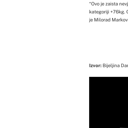
“Ovo je zaista nev
kategoriji +76kg. 
je Milorad Markov
Izvor:
Bijeljina Da