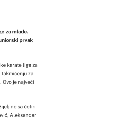
ige za mlade.
uniorski prvak
ke karate lige za
 o takmičenju za
. Ovo je najveći
eljine sa četiri
jević, Aleksandar