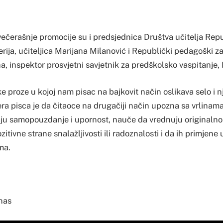
večerašnje promocije su i predsjednica Društva učitelja Rep
ija, učiteljica Marijana Milanović i Republički pedagoški 
ina, inspektor prosvjetni savjetnik za predškolsko vaspitanje,
ke proze u kojoj nam pisac na bajkovit način oslikava selo i 
a pisca je da čitaoce na drugačiji način upozna sa vrlinama i
aju samopouzdanje i upornost, nauče da vrednuju originalnost
itivne strane snalažljivosti ili radoznalosti i da ih primjene u
ma.
nas