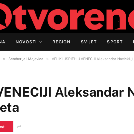
NA
NOVOSTI
REGION
SVIJET
SPORT
»
»
Semberija i Majevica
VELIKI USPJEH U VENECIJI Aleksandar Novicki, ju
ENECIJI Aleksandar N
jeta
est