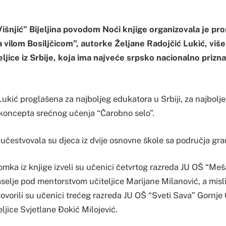
 Višnjić” Bijeljina povodom Noći knjige organizovala je pr
 vilom Bosiljčicom”, autorke Željane Radojčić Lukić, viš
ljice iz Srbije, koja ima najveće srpsko nacionalno priz
ukić proglašena za najboljeg edukatora u Srbiji, za najbolje
a koncepta srećnog učenja “Čarobno selo”.
učestvovala su djeca iz dvije osnovne škole sa područja grad
omka iz knjige izveli su učenici četvrtog razreda JU OŠ “Meš
elje pod mentorstvom učiteljice Marijane Milanović, a misli
ovorili su učenici trećeg razreda JU OŠ “Sveti Sava” Gornje
jice Svjetlane Đokić Milojević.