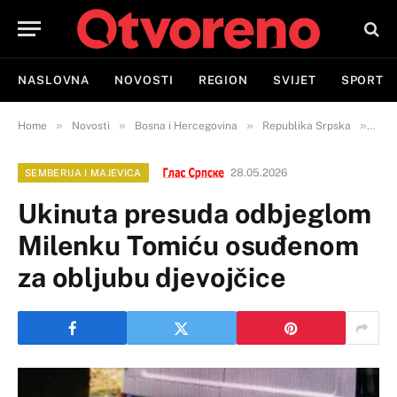
NASLOVNA
NOVOSTI
REGION
SVIJET
SPORT
»
»
»
»
Home
Novosti
Bosna i Hercegovina
Republika Srpska
Semb
28.05.2026
SEMBERIJA I MAJEVICA
Ukinuta presuda odbjeglom
Milenku Tomiću osuđenom
za obljubu djevojčice