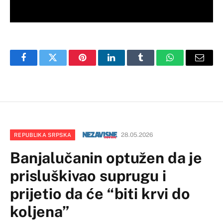
Facebook
Twitter
Pinterest
LinkedIn
Tumblr
WhatsApp
Email
28.05.2026
REPUBLIKA SRPSKA
Banjalučanin optužen da je
prisluškivao suprugu i
prijetio da će “biti krvi do
koljena”