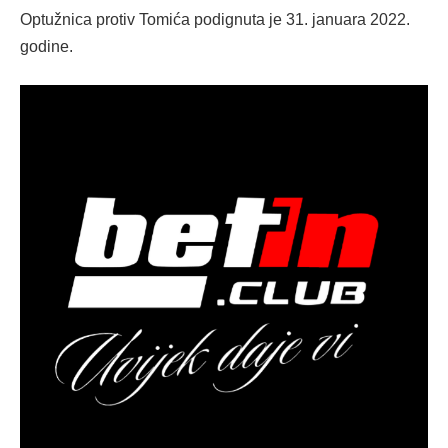
Optužnica protiv Tomića podignuta je 31. januara 2022.
godine.