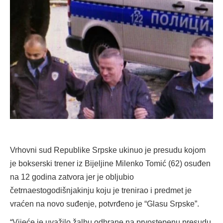
Vrhovni sud Republike Srpske ukinuo je presudu kojom
je bokserski trener iz Bijeljine Milenko Tomić (62) osuđen
na 12 godina zatvora jer je obljubio
četrnaestogodišnjakinju koju je trenirao i predmet je
vraćen na novo suđenje, potvrđeno je “Glasu Srpske”.
“Vijeće je uvažilo žalbu odbrane na prvostepenu presudu