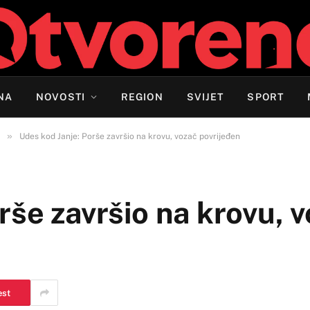
NA
NOVOSTI
REGION
SVIJET
SPORT
»
Udes kod Janje: Porše završio na krovu, vozač povrijeđen
rše završio na krovu, 
est