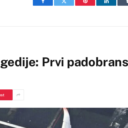
Facebook
Twitter
Pinterest
LinkedIn
agedije: Prvi padobrans
est