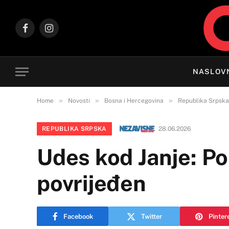
Facebook
Instagram
NASLOV
»
»
»
Home
Novosti
Bosna i Hercegovina
Republika Srpska
REPUBLIKA SRPSKA
28.06.2026
Udes kod Janje: Po
povrijeđen
Facebook
Twitter
Pinter