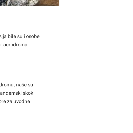
ja bile su i osobe
tor aerodroma
odromu, naše su
 Tandemski skok
ore za uvodne