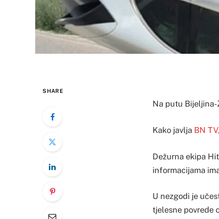
SHARE
Na putu Bijeljina-
Kako javlja
BN TV
Dežurna ekipa Hit
informacijama ima
U nezgodi je učest
tjelesne povrede o 