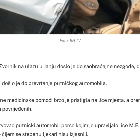
Foto: BN TV
Zvornik na ulazu u Janju došlo je do saobraćajne nezgode, d
, došlo je do prevrtanja putničkog automobila.
ne medicinske pomoći brzo je pristigla na lice mjesta, a pr
 povrijeđenih.
vovao putnički automobil porše kojim je upravljalo lice M.E. 
čijem se stepenu ljekari nisu izjasnili.