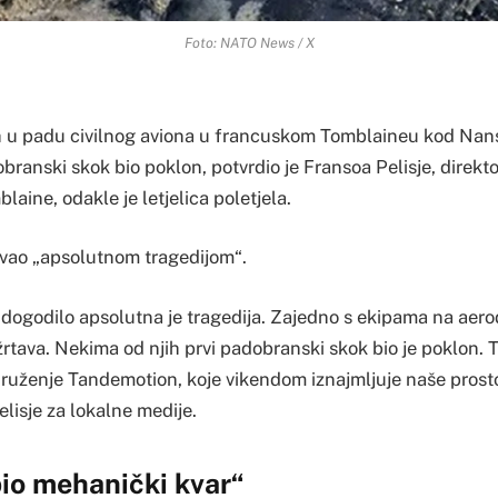
Foto: NATO News / X
 u padu civilnog aviona u francuskom Tomblaineu kod Nansi
obranski skok bio poklon, potvrdio je Fransoa Pelisje, direk
ine, odakle je letjelica poletjela.
vao „apsolutnom tragedijom“.
s dogodilo apsolutna je tragedija. Zajedno s ekipama na aer
 žrtava. Nekima od njih prvi padobranski skok bio je poklon.
druženje Tandemotion, koje vikendom iznajmljuje naše prost
elisje za lokalne medije.
io mehanički kvar“