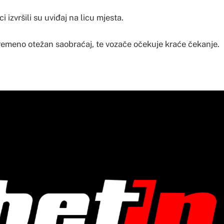
ci izvršili su uviđaj na licu mjesta.
ivremeno otežan saobraćaj, te vozače očekuje kraće čekanje.