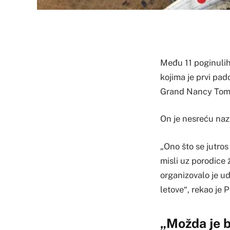
Među 11 poginulih
kojima je prvi pad
Grand Nancy Tombla
On je nesreću naz
„Ono što se jutro
misli uz porodice
organizovalo je u
letove“, rekao je P
„Možda je b