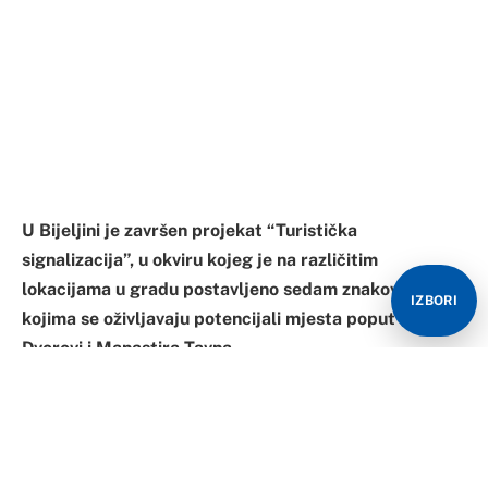
U Bijeljini je završen projekat “Turistička
signalizacija”, u okviru kojeg je na različitim
lokacijama u gradu postavljeno sedam znakova
IZBORI
kojima se oživljavaju potencijali mjesta poput Banje
Dvorovi i Manastira Tavna.
Ovim znakovima su, osim Banje Dvorovi i Manastira
Tavna, istaknuti i potencijali Etno-sela “Stanišići”,
Hrama vaznesenja Gospodnjeg u Crnjelovu, Hrama