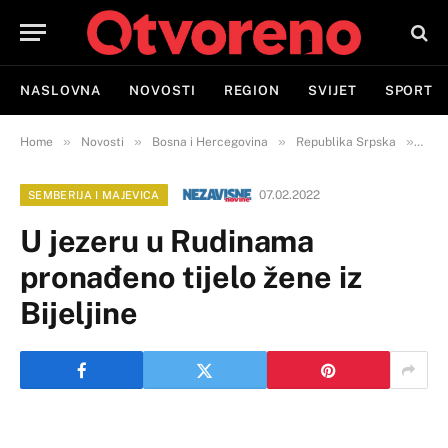
NASLOVNA
NOVOSTI
REGION
SVIJET
SPORT
»
»
»
»
Home
Novosti
Bosna i Hercegovina
Republika Srpska
Semb
07.02.2022
SEMBERIJA I MAJEVICA
U jezeru u Rudinama
pronađeno tijelo žene iz
Bijeljine