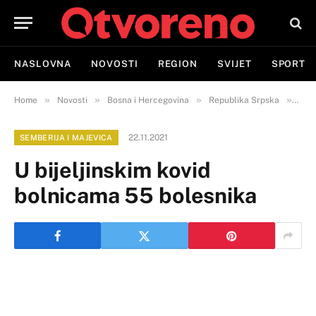
NASLOVNA
NOVOSTI
REGION
SVIJET
SPORT
»
»
»
»
Home
Novosti
Bosna i Hercegovina
Republika Srpska
Semb
22.11.2021
SEMBERIJA I MAJEVICA
U bijeljinskim kovid
bolnicama 55 bolesnika