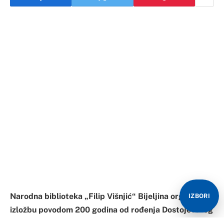
Narodna biblioteka „Filip Višnjić“ Bijeljina organizuje
IZBORI
izložbu povodom 200 godina od rođenja Dostojevskog
„Tolstoj i Dostojevski u srpskoj kulturi“.