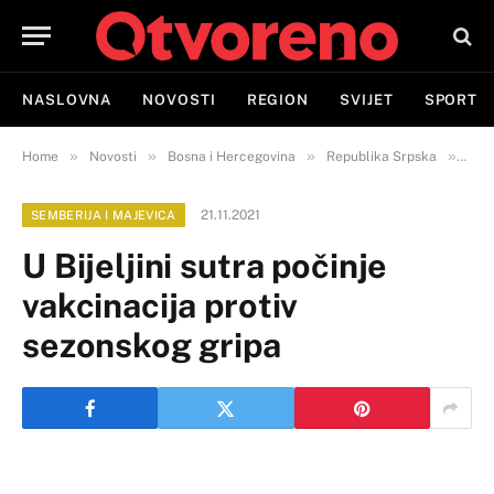
NASLOVNA
NOVOSTI
REGION
SVIJET
SPORT
»
»
»
»
Home
Novosti
Bosna i Hercegovina
Republika Srpska
Semb
21.11.2021
SEMBERIJA I MAJEVICA
U Bijeljini sutra počinje
vakcinacija protiv
sezonskog gripa