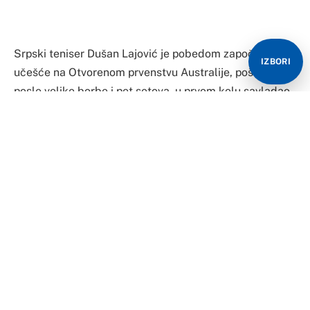
sa njegovim likom.
Dušan Lajović posle pobede sa srpskom
IZBORI
zastavom i slikom Novaka Đokovića
pic.twitter.com/A18kozXpm9
— Prim. Dr Евгенија
UN 1244
(@Delaevgenija)
January 17, 2022
Takođe, bila je ispisana i poruka: “Sviđalo vam se to ili
ne, najveći svih vremena”, a fotografija se brzo raširila
društvenim mrežama.
I na konferenciji za medije, Lajović je govorio o
Đokoviću.