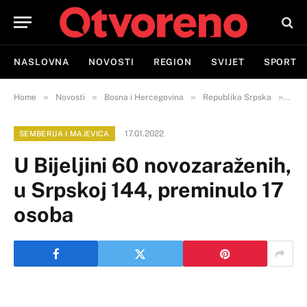
NASLOVNA
NOVOSTI
REGION
SVIJET
SPORT
»
»
»
»
Home
Novosti
Bosna i Hercegovina
Republika Srpska
Semb
17.01.2022
SEMBERIJA I MAJEVICA
U Bijeljini 60 novozaraženih,
u Srpskoj 144, preminulo 17
osoba