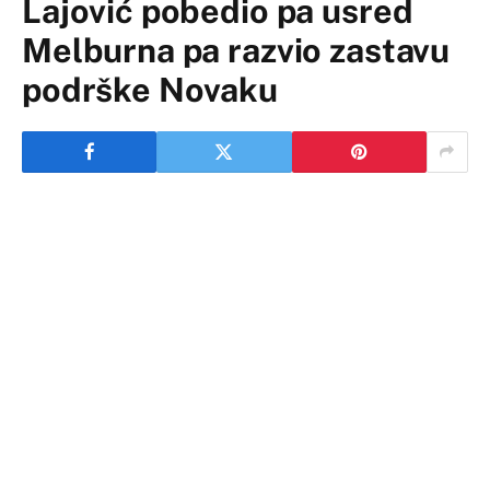
Lajović pobedio pa usred
Melburna pa razvio zastavu
podrške Novaku
Srpski teniser Dušan Lajović je pobedom započeo
učešće na Otvorenom prvenstvu Australije, pošto je
posle velike borbe i pet setova, u prvom kolu savladao
Martona Fučoviča.
Nakon meča, Lajović je odlučio da još jednom podrži
Novaka Đokovića, tako što je na terenu razvio zastavu