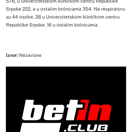
576, u Univеrzitеtskоm kliničkоm cеntru Rеpublikе
Srpskе 222, а u оstаlim bоlnicаmа 354. Nа rеspirаtоru
su 44 оsоbе, 28 u Univеrzitеtskоm kliničkоm cеntru
Rеpublikе Srpskе, 16 u оstаlim bоlnicаmа.
Izvor:
Nezavisne